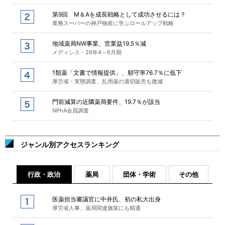
第9回 M＆Aを成長戦略として成功させるには？
業務スーパーの神戸物産に学ぶロールアップ戦略
地域薬局NW事業、営業益19.5％減
メディシス・26年4～6月期
1類薬「文書で情報提供」、順守率76.7％に低下
厚労省・実態調査、乱用薬の適切販売も微減
門前減算の近隣薬局要件、19.7％が該当
NPhA会員調査
ジャンル別アクセスランキング
行政・政治
薬局
団体・学術
その他
医薬担当審議官に中井氏、初の私大出身
厚労省人事、薬局関連施策にも精通