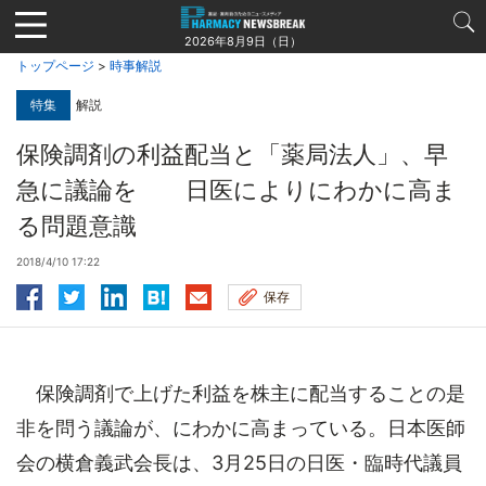
Jump
to
2026年8月9日（日）
navigation
トップページ
>
時事解説
特集
解説
保険調剤の利益配当と「薬局法人」、早
急に議論を 日医によりにわかに高ま
る問題意識
2018/4/10 17:22
保存
保険調剤で上げた利益を株主に配当することの是
非を問う議論が、にわかに高まっている。日本医師
会の横倉義武会長は、3月25日の日医・臨時代議員