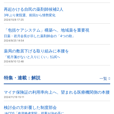
再起かける自民の薬剤師候補2人
3年ぶり衆院選、前回から情勢変化
2024/10/8 17:25
「包括ケアシステム」構築へ、地域薬を重要視
日薬・岩月会長が示した薬剤師会の「4つの助」
2024/9/25 14:54
薬局の敷居下げる取り組みに本腰を
「処方箋がないと入りにくい」払拭へ
2024/9/10 12:48
特集・連載：解説
一覧
マイナ保険証の利用率向上へ、望まれる医療機関側の本腰
2024/11/19 15:11
検討会の方針覆した制度部会
JACDS「有資格者常駐」提案が決め手に