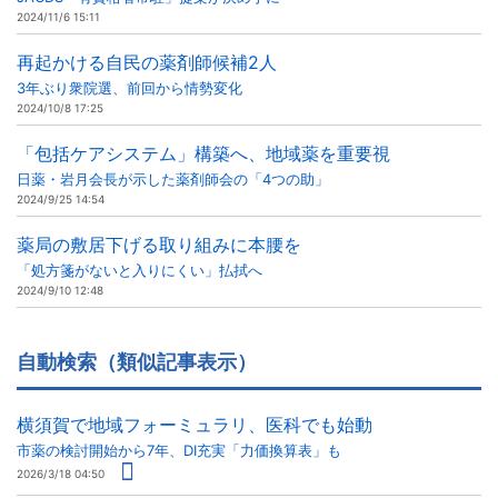
2024/11/6 15:11
再起かける自民の薬剤師候補2人
3年ぶり衆院選、前回から情勢変化
2024/10/8 17:25
「包括ケアシステム」構築へ、地域薬を重要視
日薬・岩月会長が示した薬剤師会の「4つの助」
2024/9/25 14:54
薬局の敷居下げる取り組みに本腰を
「処方箋がないと入りにくい」払拭へ
2024/9/10 12:48
自動検索（類似記事表示）
横須賀で地域フォーミュラリ、医科でも始動
市薬の検討開始から7年、DI充実「力価換算表」も
2026/3/18 04:50