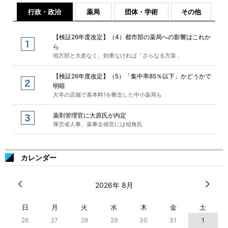
行政・政治
薬局
団体・学術
その他
【検証26年度改定】（4）都市部の薬局への影響はこれか
ら
地方部と大差なく、効果なければ「さらなる方策」
【検証26年度改定】（5）「集中率85％以下」かどうかで
明暗
大半の店舗で基本料1を断念した中小薬局も
薬剤管理官に大原氏が内定
厚労省人事、薬事企画官には稲角氏
カレンダー
2026年 8月
日
月
火
水
木
金
土
26
27
28
29
30
31
1