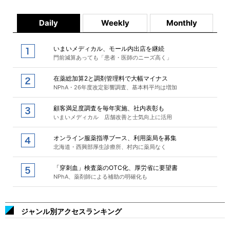
Daily
Weekly
Monthly
いまいメディカル、モール内出店を継続
門前減算あっても「患者・医師のニーズ高く」
在薬総加算2と調剤管理料で大幅マイナス
NPhA・26年度改定影響調査、基本料平均は増加
顧客満足度調査を毎年実施、社内表彰も
いまいメディカル 店舗改善と士気向上に活用
オンライン服薬指導ブース、利用薬局を募集
北海道・西興部厚生診療所、村内に薬局なく
「穿刺血」検査薬のOTC化、厚労省に要望書
NPhA、薬剤師による補助の明確化も
ジャンル別アクセスランキング