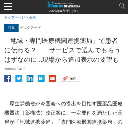
Jump
to
2026年8月7日（金）
navigation
トップページ
>
薬局
特集
ピックアップ
「地域・専門医療機関連携薬局」で患者
に伝わる？ サービスで選んでもらう
はずなのに…現場から追加表示の要望も
2019/3/7 04:52
保存
厚生労働省が今国会への提出を目指す医薬品医療
機器法（薬機法）改正案に、一定要件を満たした薬
局が「地域連携薬局」「専門医療機関連携薬局」の