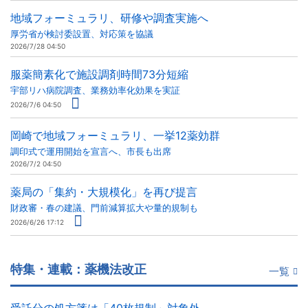
地域フォーミュラリ、研修や調査実施へ
厚労省が検討委設置、対応策を協議
2026/7/28 04:50
服薬簡素化で施設調剤時間73分短縮
宇部リハ病院調査、業務効率化効果を実証
2026/7/6 04:50
岡崎で地域フォーミュラリ、一挙12薬効群
調印式で運用開始を宣言へ、市長も出席
2026/7/2 04:50
薬局の「集約・大規模化」を再び提言
財政審・春の建議、門前減算拡大や量的規制も
2026/6/26 17:12
特集・連載：薬機法改正
一覧