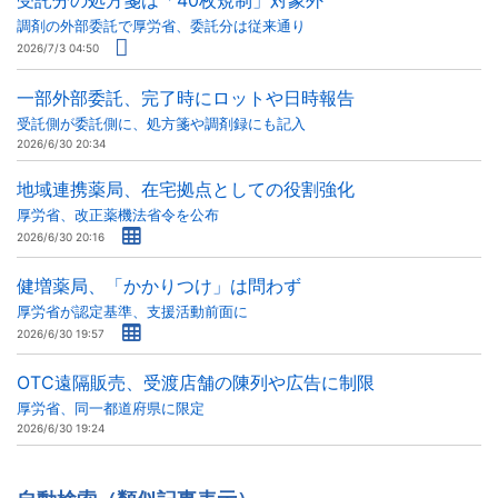
受託分の処方箋は「40枚規制」対象外
調剤の外部委託で厚労省、委託分は従来通り
2026/7/3 04:50
一部外部委託、完了時にロットや日時報告
受託側が委託側に、処方箋や調剤録にも記入
2026/6/30 20:34
地域連携薬局、在宅拠点としての役割強化
厚労省、改正薬機法省令を公布
2026/6/30 20:16
健増薬局、「かかりつけ」は問わず
厚労省が認定基準、支援活動前面に
2026/6/30 19:57
OTC遠隔販売、受渡店舗の陳列や広告に制限
厚労省、同一都道府県に限定
2026/6/30 19:24