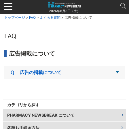
Jump
to
2026年8月8日（土）
navigation
トップページ
>
FAQ
>
よくある質問
> 広告掲載について
FAQ
広告掲載について
広告の掲載について
広告に関しましては、お問い合わせフォームよりご
連絡ください。
カテゴリから探す
・
お問い合わせフォーム
PHARMACY NEWSBREAK について
各種お手続き方法