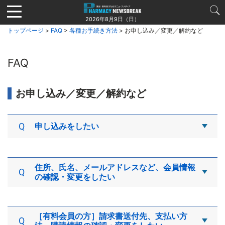
Jump
to
2026年8月9日（日）
navigation
トップページ
>
FAQ
>
各種お手続き方法
> お申し込み／変更／解約など
FAQ
お申し込み／変更／解約など
申し込みをしたい
申し込みを希望される会員種別（契約プラン）をお
確かめいただいた上で、下記よりお手続きくださ
住所、氏名、メールアドレスなど、会員情報
い。
の確認・変更をしたい
・お申し込みは
こちら
■有料会員
会員情報の確認や変更を行う場合は、
［有料会員の方］請求書送付先、支払い方
【PHARMACY NEWSBREAK】にログイン後、トッ