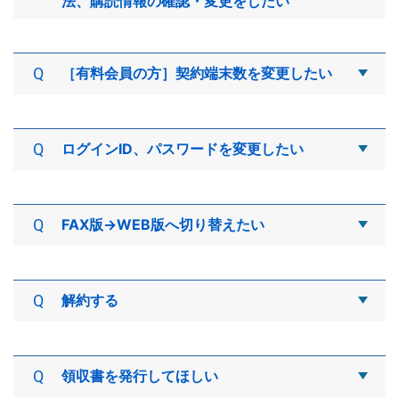
法、購読情報の確認・変更をしたい
プ画面の右上の「メニュー」をクリックし「会員情
報メニュー」からお手続きください。なお、お手続
■有料会員
きには「契約管理Key」が必要になります。
会員情報の確認や変更を行う場合は、
［有料会員の方］契約端末数を変更したい
【PHARMACY NEWSBREAK】にログイン後、トッ
※
「契約管理Key」をお忘れの方
プ画面の右上の「メニュー」をクリックし「会員情
ご契約端末数の増減につきましては、お問い合わせ
報メニュー」からお手続きください。なお、お手続
フォームよりご連絡ください。
■2週間無料トライアル会員
きには「契約管理Key」が必要になります。
ログインID、パスワードを変更したい
ご利用期間が2週間という特性上、会員情報の変更
・
お問い合わせフォーム
はできません。あらかじめご了承くださいませ。
※
「契約管理Key」をお忘れの方
■有料会員
「ログインID」や「パスワード」の変更は、
FAX版→WEB版へ切り替えたい
■メール会員（無料）
【PHARMACY NEWSBREAK】にログイン後、トッ
ご登録のメールアドレスは、朝刊メールの配信先と
プ画面の右上にある「メニュー」をクリックし「会
ご購読期間内でFAX版からWEB版への切り替えをご
なります。配信先の変更は
こちら
をご覧ください。
員情報メニュー」からお手続きください。なお、お
希望の場合は、お問い合わせフォームよりご連絡く
手続きには「契約管理Key」が必要になります。
解約する
ださい。
※
「契約管理Key」をお忘れの方
■有料会員
・
お問い合わせフォーム
ご購読期間満了でのご中止とさせていただきます。
領収書を発行してほしい
■２週間無料トライアル会員
ご中止の連絡がない場合、自動継続を行っておりま