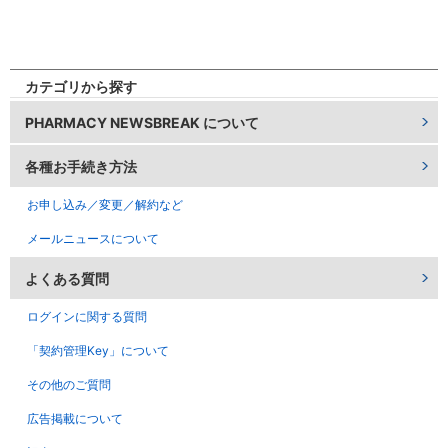
ログインID、パスワードの変更はできません。
すので、あらかじめご了承ください。ご中止のご連
領収書をご希望の方は、お問い合わせフォームより
絡はお問い合わせフォームよりお願いいたします。
ご連絡ください。なお、クレジットカード払いをお
選びいただいている場合は、クレジットカード会社
・
お問い合わせフォーム
カテゴリから探す
が発行するご利用明細書を領収書とさせていただい
ております。あらかじめご了承ください。
PHARMACY NEWSBREAK について
※有料会員は年間購読となり、途中解約の申し出が
あっても、原則、返金いたしません。あらかじめご
・
お問い合わせフォーム
各種お手続き方法
了承ください。
お申し込み／変更／解約など
■２週間無料トライアル会員
メールニュースについて
お申し込みから２週間で自動的に解約されます。
よくある質問
■メール会員
メール本文の下部に、配信停止に関するURLを記載
ログインに関する質問
しています。
「契約管理Key」について
その他のご質問
広告掲載について