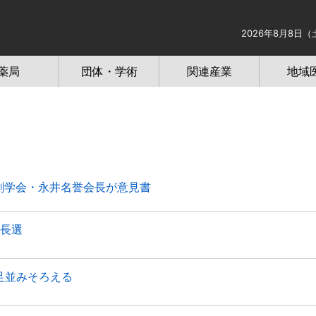
2026年8月8日（
薬局
団体・学術
関連産業
地域
学会・永井名誉会長が意見書
長選
足並みそろえる