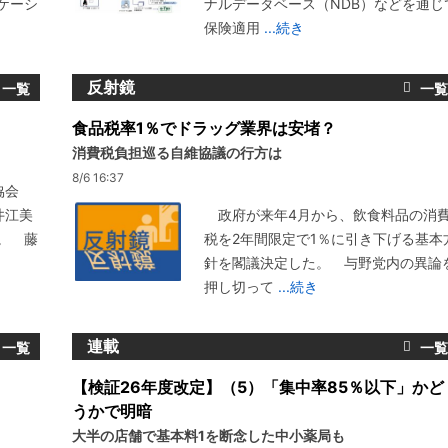
ケーシ
ナルデータベース（NDB）などを通じ
保険適用
...続き
反射鏡
食品税率1％でドラッグ業界は安堵？
消費税負担巡る自維協議の行方は
8/6 16:37
協会
井江美
政府が来年4月から、飲食料品の消
。 藤
税を2年間限定で1％に引き下げる基本
針を閣議決定した。 与野党内の異論
押し切って
...続き
連載
【検証26年度改定】（5）「集中率85％以下」かど
うかで明暗
大半の店舗で基本料1を断念した中小薬局も