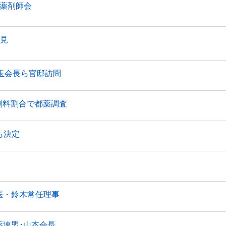
薬剤師会
見
玉会長ら官邸訪問
剤料割合で都薬調査
も決定
医・鈴木常任理事
連盟･山本会長