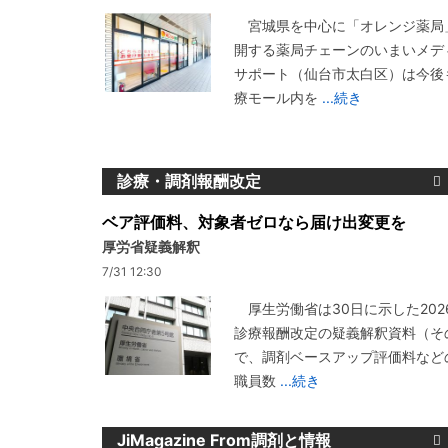
宮城県を中心に「オレンジ薬局
開する薬局チェーンのいまいメデ
サポート（仙台市太白区）は今後
療モール内を
...続き
診療・調剤報酬改定
ベア評価料、対象者ゼロなら届け出変更を
厚労省疑義解釈
7/31 12:30
厚生労働省は30日に示した202
診療報酬改定の疑義解釈資料（その
で、調剤ベースアップ評価料など
職員数
...続き
JiMagazine From調剤と情報