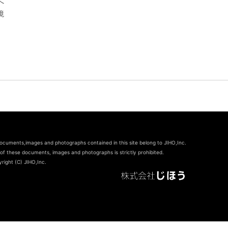
へ
境
documents,images and photographs contained in this site belong to JIHO,Inc.
of these documents, images and photographs is strictly prohibited.
right (C) JIHO,Inc.