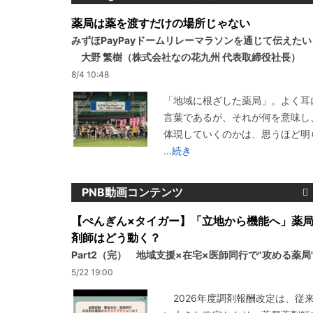
薬局は薬を渡すだけの場所じゃない
みずほPayPayドームリレーマラソンを通じて伝えた
大野 繁樹（株式会社なの花九州 代表取締役社長）
8/4 10:48
「地域に根ざした薬局」。よく耳
言葉であるが、それが何を意味し
体現していくのかは、思うほど明
...続き
PNB動画コンテンツ
【ぺんぎん×タイガー】「立地から機能へ」薬
剤師はどう動く？
Part2（完） 地域支援×在宅×医師同行で"攻める薬局
5/22 19:00
2026年度調剤報酬改定は、従