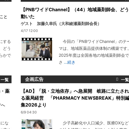
【PNBワイドChannel】（44）地域薬剤師会、どう
動いた
いこと
ゲスト 加藤久幸氏（大和綾瀬薬剤師会長）
4/17 12:00
にする
今回の「PNBワイドChannel」のテ
、どう
マは、地域医薬品提供体制の構築です
らかで
2025年度は全国各地の地域薬剤師会で
さ
...続き
企画広告
局・薬
【AD】「脱・立地依存」へ急展開 岐路に立たされ
る薬局経営 「PHARMACY NEWSBREAK」特別
集2026より
"へ
6/9 04:30
来にな
少子高齢化や人口減少、医療DXなど