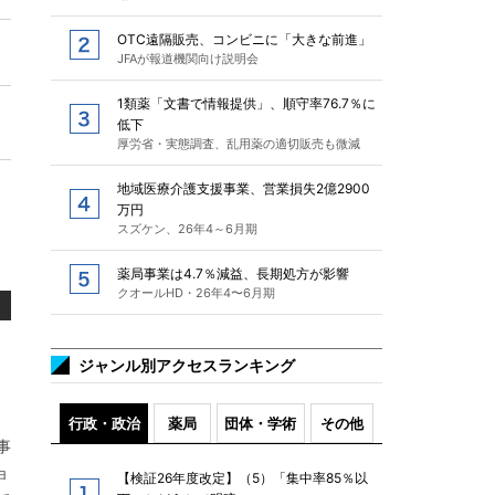
OTC遠隔販売、コンビニに「大きな前進」
JFAが報道機関向け説明会
1類薬「文書で情報提供」、順守率76.7％に
低下
厚労省・実態調査、乱用薬の適切販売も微減
地域医療介護支援事業、営業損失2億2900
万円
スズケン、26年4～6月期
薬局事業は4.7％減益、長期処方が影響
クオールHD・26年4〜6月期
ジャンル別アクセスランキング
行政・政治
薬局
団体・学術
その他
事
ョ
【検証26年度改定】（5）「集中率85％以