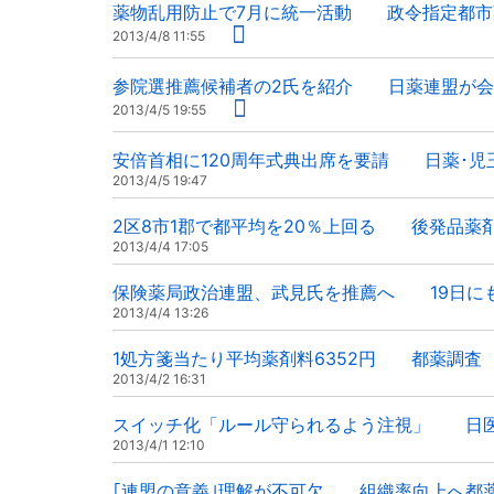
薬物乱用防止で7月に統一活動 政令指定都市
2013/4/8 11:55
参院選推薦候補者の2氏を紹介 日薬連盟が会
2013/4/5 19:55
安倍首相に120周年式典出席を要請 日薬･児
2013/4/5 19:47
2区8市1郡で都平均を20％上回る 後発品薬
2013/4/4 17:05
保険薬局政治連盟、武見氏を推薦へ 19日に
2013/4/4 13:26
1処方箋当たり平均薬剤料6352円 都薬調査
2013/4/2 16:31
スイッチ化「ルール守られるよう注視」 日
2013/4/1 12:10
｢連盟の意義｣理解が不可欠 組織率向上へ都薬