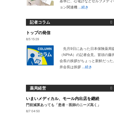
基準に、心電計などセルフメディ
ョン関連機
...続き
記者コラム
トップの発信
8/5 15:29
先月9日にあった日本保険薬局
（NPhA）の記者会見。冒頭の藤
会長の挨拶がちょっと新鮮だった
井会長は挨拶
...続き
薬局経営
いまいメディカル、モール内出店を継続
門前減算あっても「患者・医師のニーズ高く」
8/7 04:50