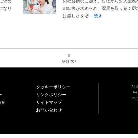
に求め
の社会情勢に加え、対物から対人業務
になり
の転換が求められ、薬局を取り巻く環
は厳しさを増
...続き
PAGE TOP
クッキーポリシー
All 
Use 
ー
リンクポリシー
Copy
方針
サイトマップ
お問い合わせ