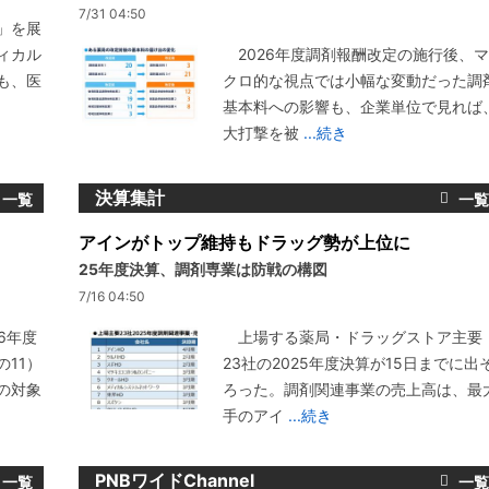
7/31 04:50
」を展
ィカル
2026年度調剤報酬改定の施行後、マ
も、医
クロ的な視点では小幅な変動だった調
基本料への影響も、企業単位で見れば
大打撃を被
...続き
決算集計
アインがトップ維持もドラッグ勢が上位に
25年度決算、調剤専業は防戦の構図
7/16 04:50
6年度
上場する薬局・ドラッグストア主要
11）
23社の2025年度決算が15日までに出
の対象
ろった。調剤関連事業の売上高は、最
手のアイ
...続き
PNBワイドChannel