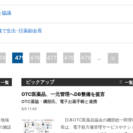
を協議
議で生出･日薬副会長
74
475
476
477
478
479
…
次
ピックアップ
OTC医薬品、一元管理へDB整備を提言
OTC薬協・磯部氏、電子お薬手帳と連携
8/5 11:49
「地域
日本OTC医薬品協会の磯部総一郎理
の施設
長は、電子処方箋管理サービスやナシ