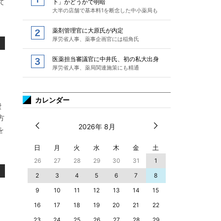
て
下」かどうかで明暗
大半の店舗で基本料1を断念した中小薬局も
薬剤管理官に大原氏が内定
厚労省人事、薬事企画官には稲角氏
医薬担当審議官に中井氏、初の私大出身
厚労省人事、薬局関連施策にも精通
カレンダー
費
方
2026年 8月
を
日
月
火
水
木
金
土
26
27
28
29
30
31
1
2
3
4
5
6
7
8
9
10
11
12
13
14
15
16
17
18
19
20
21
22
23
24
25
26
27
28
29