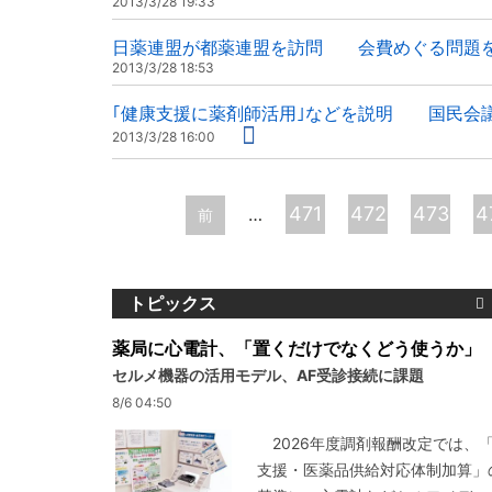
2013/3/28 19:33
日薬連盟が都薬連盟を訪問 会費めぐる問題
2013/3/28 18:53
｢健康支援に薬剤師活用｣などを説明 国民会
2013/3/28 16:00
ペ
471
472
473
4
…
前
ー
ジ
トピックス
薬局に心電計、「置くだけでなくどう使うか」
セルメ機器の活用モデル、AF受診接続に課題
8/6 04:50
2026年度調剤報酬改定では、
支援・医薬品供給対応体制加算」