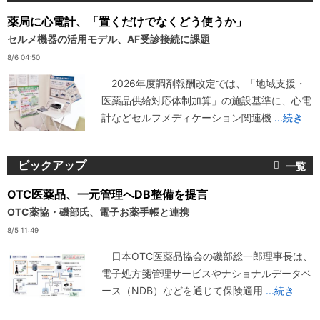
薬局に心電計、「置くだけでなくどう使うか」
セルメ機器の活用モデル、AF受診接続に課題
8/6 04:50
2026年度調剤報酬改定では、「地域支援・
医薬品供給対応体制加算」の施設基準に、心電
計などセルフメディケーション関連機
...続き
ピックアップ
OTC医薬品、一元管理へDB整備を提言
OTC薬協・磯部氏、電子お薬手帳と連携
8/5 11:49
日本OTC医薬品協会の磯部総一郎理事長は、
電子処方箋管理サービスやナショナルデータベ
ース（NDB）などを通じて保険適用
...続き