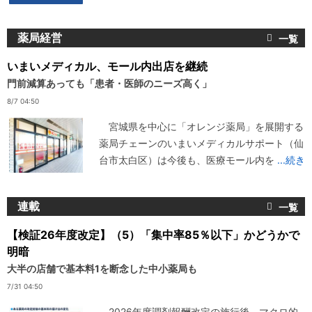
薬局経営
いまいメディカル、モール内出店を継続
門前減算あっても「患者・医師のニーズ高く」
8/7 04:50
宮城県を中心に「オレンジ薬局」を展開する
薬局チェーンのいまいメディカルサポート（仙
台市太白区）は今後も、医療モール内を
...続き
連載
【検証26年度改定】（5）「集中率85％以下」かどうかで
明暗
大半の店舗で基本料1を断念した中小薬局も
7/31 04:50
2026年度調剤報酬改定の施行後、マクロ的