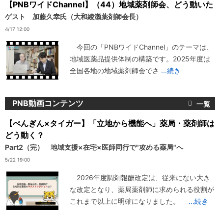
【PNBワイドChannel】（44）地域薬剤師会、どう動いた
ゲスト 加藤久幸氏（大和綾瀬薬剤師会長）
4/17 12:00
今回の「PNBワイドChannel」のテーマは、
地域医薬品提供体制の構築です。2025年度は
全国各地の地域薬剤師会でさ
...続き
PNB動画コンテンツ
【ぺんぎん×タイガー】「立地から機能へ」薬局・薬剤師は
どう動く？
Part2（完） 地域支援×在宅×医師同行で"攻める薬局"へ
5/22 19:00
2026年度調剤報酬改定は、従来にない大き
な改定となり、薬局薬剤師に求められる役割が
これまで以上に明確になりました。
...続き