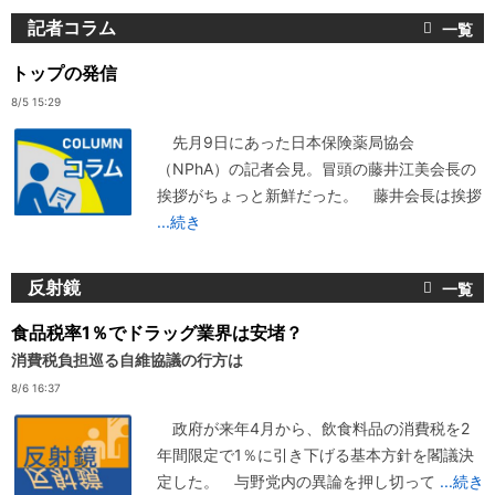
記者コラム
トップの発信
8/5 15:29
先月9日にあった日本保険薬局協会
（NPhA）の記者会見。冒頭の藤井江美会長の
挨拶がちょっと新鮮だった。 藤井会長は挨拶
...続き
反射鏡
食品税率1％でドラッグ業界は安堵？
消費税負担巡る自維協議の行方は
8/6 16:37
政府が来年4月から、飲食料品の消費税を2
年間限定で1％に引き下げる基本方針を閣議決
定した。 与野党内の異論を押し切って
...続き