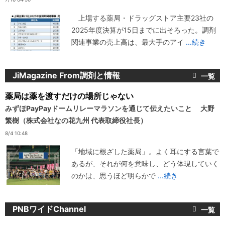
上場する薬局・ドラッグストア主要23社の
2025年度決算が15日までに出そろった。調剤
関連事業の売上高は、最大手のアイ
...続き
JiMagazine From調剤と情報
薬局は薬を渡すだけの場所じゃない
みずほPayPayドームリレーマラソンを通じて伝えたいこと 大野
繁樹（株式会社なの花九州 代表取締役社長）
8/4 10:48
「地域に根ざした薬局」。よく耳にする言葉で
あるが、それが何を意味し、どう体現していく
のかは、思うほど明らかで
...続き
PNBワイドChannel