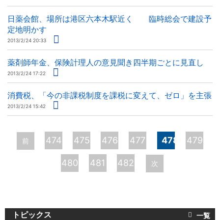
日薬会館、場所は港区六本木駅近く 臨時総会で建設予
定地明かす
2013/2/24 20:33
薬剤師年金、保険計理人の意見聞き四半期ごとに見直し
2013/2/24 17:22
消費税、「今の非課税制度を課税に変えて、ゼロ」を主張
2013/2/24 15:42
ペ
474
475
476
477
478
479
前
ー
480
481
482
次
ジ
トピックス