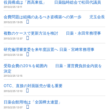
役員構成は「西高東低」 日薬臨時総会で松田代議員
2013/2/25 13:11
会費問題は組織のあるべき姿構築への第一歩 児玉会長
2013/2/25 13:05
複数のケースで更新方法を検討 日薬・永田常務理事
2013/2/25 12:37
研究倫理審査委を来年度設置へ 日薬・宮﨑常務理事
2013/2/25 12:30
受取会費の20％を範囲内 日薬・運営費負担金内規を
決定
2013/2/25 12:15
OTC、直接の対面販売が最も重要
2013/2/25 12:10
日薬会館用地は「全国樺太連盟」
2013/2/25 12:07