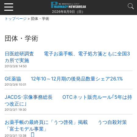
Jump
to
2026年8月9日（日）
navigation
トップページ
> 団体・学術
団体・学術
日医総研調査 電子お薬手帳、電子処方箋ともに全国3
カ所で実施
2013/3/6 14:50
GE薬協 12年10～12月期の後発品数量シェア26.1%
2013/3/6 10:01
JACDS･宗像事務総長 OTCネット販売ルール｢5年は持
つ改正に｣
2013/3/1 19:30
お薬手帳の最終頁に「うつ啓発」掲載 うつ自殺対策
「富士モデル事業」
2013/3/1 13:38