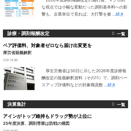
な視点では小幅な変動だった調剤基本料への影
響も、企業単位で見れば、大打撃を被
...続き
診療・調剤報酬改定
ベア評価料、対象者ゼロなら届け出変更を
厚労省疑義解釈
7/31 12:30
厚生労働省は30日に示した2026年度診療報
酬改定の疑義解釈資料（その11）で、調剤ベー
スアップ評価料などの対象職員数
...続き
決算集計
アインがトップ維持もドラッグ勢が上位に
25年度決算、調剤専業は防戦の構図
7/16 04:50