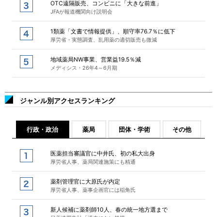
OTC遠隔販売、コンビニに「大きな前進」
JFAが報道機関向け説明会
1類薬「文書で情報提供」、順守率76.7％に低下
厚労省・実態調査、乱用薬の適切販売も微減
地域薬局NW事業、営業益19.5％減
メディシス・26年4～6月期
ジャンル別アクセスランキング
行政・政治
薬局
団体・学術
その他
医薬担当審議官に中井氏、初の私大出身
厚労省人事、薬局関連施策にも精通
薬剤管理官に大原氏が内定
厚労省人事、薬事企画官には稲角氏
新人候補に薬剤師10人、春の統一地方選まで