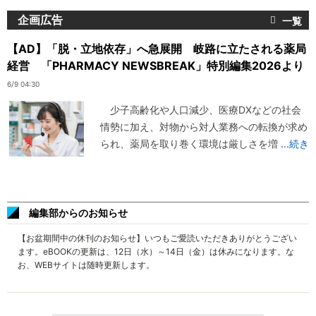
企画広告
【AD】「脱・立地依存」へ急展開 岐路に立たされる薬局
経営 「PHARMACY NEWSBREAK」特別編集2026より
6/9 04:30
少子高齢化や人口減少、医療DXなどの社会
情勢に加え、対物から対人業務への転換が求め
られ、薬局を取り巻く環境は厳しさを増
...続き
編集部からのお知らせ
【お盆期間中の休刊のお知らせ】いつもご愛読いただきありがとうござい
ます。eBOOKの更新は、12日（水）～14日（金）は休みになります。な
お、WEBサイトは随時更新します。