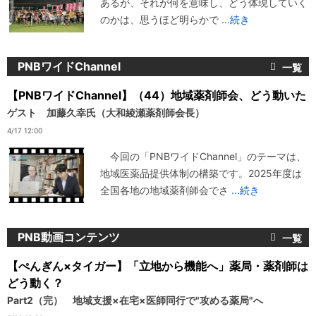
あるが、それが何を意味し、どう体現していく
のかは、思うほど明らかで
...続き
PNBワイドChannel
【PNBワイドChannel】（44）地域薬剤師会、どう動いた
ゲスト 加藤久幸氏（大和綾瀬薬剤師会長）
4/17 12:00
今回の「PNBワイドChannel」のテーマは、
地域医薬品提供体制の構築です。2025年度は
全国各地の地域薬剤師会でさ
...続き
PNB動画コンテンツ
【ぺんぎん×タイガー】「立地から機能へ」薬局・薬剤師は
どう動く？
Part2（完） 地域支援×在宅×医師同行で"攻める薬局"へ