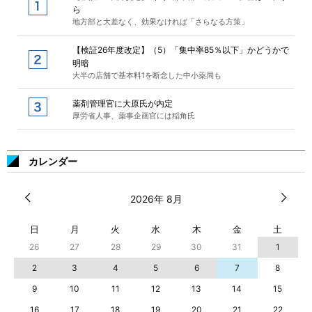
ら
地方部と大差なく、効果なければ「さらなる方策」
【検証26年度改定】（5）「集中率85％以下」かどうかで
明暗
大半の店舗で基本料1を断念した中小薬局も
薬剤管理官に大原氏が内定
厚労省人事、薬事企画官には稲角氏
カレンダー
2026年 8月
日
月
火
水
木
金
土
26
27
28
29
30
31
1
2
3
4
5
6
7
8
9
10
11
12
13
14
15
16
17
18
19
20
21
22