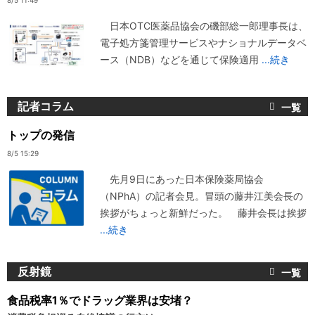
8/5 11:49
日本OTC医薬品協会の磯部総一郎理事長は、
電子処方箋管理サービスやナショナルデータベ
ース（NDB）などを通じて保険適用
...続き
記者コラム
トップの発信
8/5 15:29
先月9日にあった日本保険薬局協会
（NPhA）の記者会見。冒頭の藤井江美会長の
挨拶がちょっと新鮮だった。 藤井会長は挨拶
...続き
反射鏡
食品税率1％でドラッグ業界は安堵？