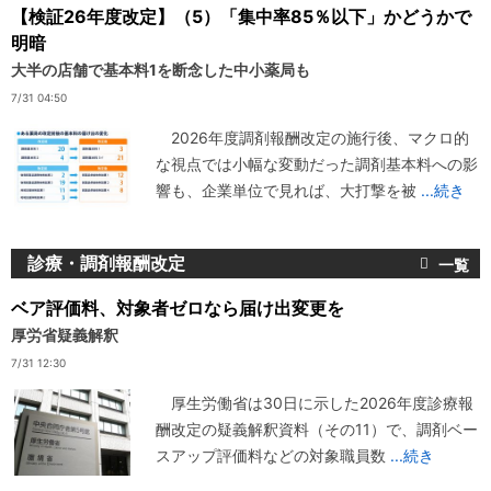
【検証26年度改定】（5）「集中率85％以下」かどうかで
明暗
大半の店舗で基本料1を断念した中小薬局も
7/31 04:50
2026年度調剤報酬改定の施行後、マクロ的
な視点では小幅な変動だった調剤基本料への影
響も、企業単位で見れば、大打撃を被
...続き
診療・調剤報酬改定
ベア評価料、対象者ゼロなら届け出変更を
厚労省疑義解釈
7/31 12:30
厚生労働省は30日に示した2026年度診療報
酬改定の疑義解釈資料（その11）で、調剤ベー
スアップ評価料などの対象職員数
...続き