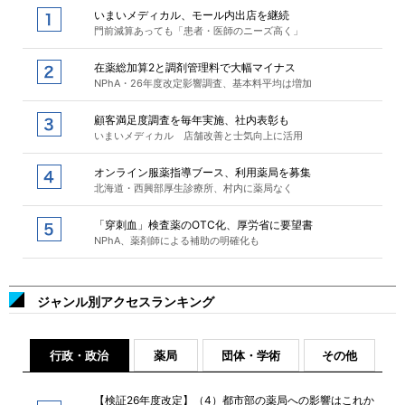
いまいメディカル、モール内出店を継続
門前減算あっても「患者・医師のニーズ高く」
在薬総加算2と調剤管理料で大幅マイナス
NPhA・26年度改定影響調査、基本料平均は増加
顧客満足度調査を毎年実施、社内表彰も
いまいメディカル 店舗改善と士気向上に活用
オンライン服薬指導ブース、利用薬局を募集
北海道・西興部厚生診療所、村内に薬局なく
「穿刺血」検査薬のOTC化、厚労省に要望書
NPhA、薬剤師による補助の明確化も
ジャンル別アクセスランキング
行政・政治
薬局
団体・学術
その他
【検証26年度改定】（4）都市部の薬局への影響はこれか