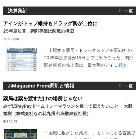
決算集計
アインがトップ維持もドラッグ勢が上位に
25年度決算、調剤専業は防戦の構図
7/16 04:50
上場する薬局・ドラッグストア主要23社の
2025年度決算が15日までに出そろった。調剤
関連事業の売上高は、最大手のアイ
...続き
JiMagazine From調剤と情報
薬局は薬を渡すだけの場所じゃない
みずほPayPayドームリレーマラソンを通じて伝えたいこと 大野
繁樹（株式会社なの花九州 代表取締役社長）
8/4 10:48
「地域に根ざした薬局」。よく耳にする言葉で