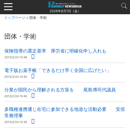
Jump
to
2026年8月7日（金）
navigation
トップページ
> 団体・学術
団体・学術
保険指導の選定基準 厚労省に明確化申し入れも
2013/2/24 10:48
電子版お薬手帳「できるだけ早く全国に広げたい」
2013/2/24 10:40
分業が国民から理解される方策を 尾島博司代議員
2013/2/24 10:40
多職種連携通じ在宅に参加できる地道な活動必要 安倍
常務理事
2013/2/24 10:35