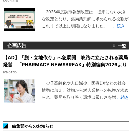
5/22 19:00
2026年度調剤報酬改定は、従来にない大き
な改定となり、薬局薬剤師に求められる役割が
これまで以上に明確になりました。
...続き
企画広告
【AD】「脱・立地依存」へ急展開 岐路に立たされる薬局
経営 「PHARMACY NEWSBREAK」特別編集2026より
6/9 04:30
少子高齢化や人口減少、医療DXなどの社会
情勢に加え、対物から対人業務への転換が求め
られ、薬局を取り巻く環境は厳しさを増
...続き
編集部からのお知らせ