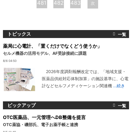
481
482
483
次
ジ
トピックス
薬局に心電計、「置くだけでなくどう使うか」
セルメ機器の活用モデル、AF受診接続に課題
8/6 04:50
2026年度調剤報酬改定では、「地域支援・
医薬品供給対応体制加算」の施設基準に、心電
計などセルフメディケーション関連機
...続き
ピックアップ
OTC医薬品、一元管理へDB整備を提言
OTC薬協・磯部氏、電子お薬手帳と連携