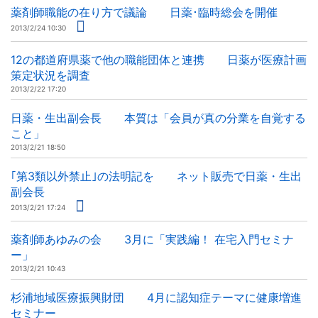
薬剤師職能の在り方で議論 日薬･臨時総会を開催
2013/2/24 10:30
12の都道府県薬で他の職能団体と連携 日薬が医療計画
策定状況を調査
2013/2/22 17:20
日薬・生出副会長 本質は「会員が真の分業を自覚する
こと」
2013/2/21 18:50
｢第3類以外禁止｣の法明記を ネット販売で日薬・生出
副会長
2013/2/21 17:24
薬剤師あゆみの会 3月に「実践編！ 在宅入門セミナ
ー」
2013/2/21 10:43
杉浦地域医療振興財団 4月に認知症テーマに健康増進
セミナー