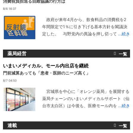
消費税負担巡る自維協議の行方は
8/6 16:37
政府が来年4月から、飲食料品の消費税を2
年間限定で1％に引き下げる基本方針を閣議決
定した。 与野党内の異論を押し切って
...続き
薬局経営
いまいメディカル、モール内出店を継続
門前減算あっても「患者・医師のニーズ高く」
8/7 04:50
宮城県を中心に「オレンジ薬局」を展開する
薬局チェーンのいまいメディカルサポート（仙
台市太白区）は今後も、医療モール内を
...続き
連載