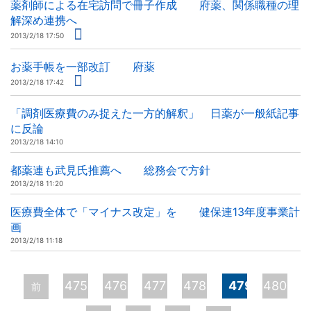
薬剤師による在宅訪問で冊子作成 府薬、関係職種の理
解深め連携へ
2013/2/18 17:50
お薬手帳を一部改訂 府薬
2013/2/18 17:42
「調剤医療費のみ捉えた一方的解釈」 日薬が一般紙記事
に反論
2013/2/18 14:10
都薬連も武見氏推薦へ 総務会で方針
2013/2/18 11:20
医療費全体で「マイナス改定」を 健保連13年度事業計
画
2013/2/18 11:18
ペ
475
476
477
478
479
480
前
ー