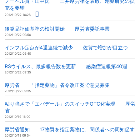
ノーベル賞・山中氏 三井厚労相を表敬、創薬研究の拡
充を要望
2012/10/22 10:28
後発品評価基準の検討開始 厚労省委託事業
2012/10/22 09:50
インフル定点が4週連続で減少 佐賀で増加が目立つ
2012/10/22 09:40
RSウイルス、最多報告数を更新 感染症週報第40週
2012/10/22 09:35
厚労省 「指定薬物」省令改正案で意見募集
2012/10/22 09:35
粘り強さで「エパデール」のスイッチOTC化実現 厚労
省
2012/10/19 16:00
厚労省通知 17物質を指定薬物に、関係者への周知促す
2012/10/19 09:54