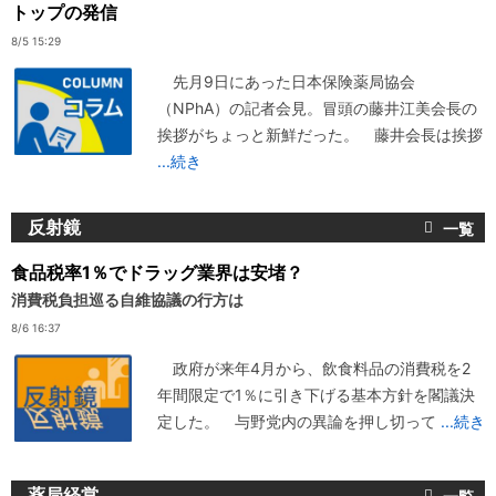
トップの発信
8/5 15:29
先月9日にあった日本保険薬局協会
（NPhA）の記者会見。冒頭の藤井江美会長の
挨拶がちょっと新鮮だった。 藤井会長は挨拶
...続き
反射鏡
食品税率1％でドラッグ業界は安堵？
消費税負担巡る自維協議の行方は
8/6 16:37
政府が来年4月から、飲食料品の消費税を2
年間限定で1％に引き下げる基本方針を閣議決
定した。 与野党内の異論を押し切って
...続き
薬局経営