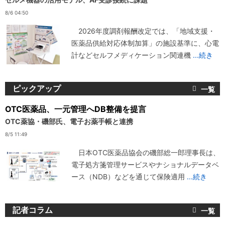
8/6 04:50
2026年度調剤報酬改定では、「地域支援・
医薬品供給対応体制加算」の施設基準に、心電
計などセルフメディケーション関連機
...続き
ピックアップ
OTC医薬品、一元管理へDB整備を提言
OTC薬協・磯部氏、電子お薬手帳と連携
8/5 11:49
日本OTC医薬品協会の磯部総一郎理事長は、
電子処方箋管理サービスやナショナルデータベ
ース（NDB）などを通じて保険適用
...続き
記者コラム