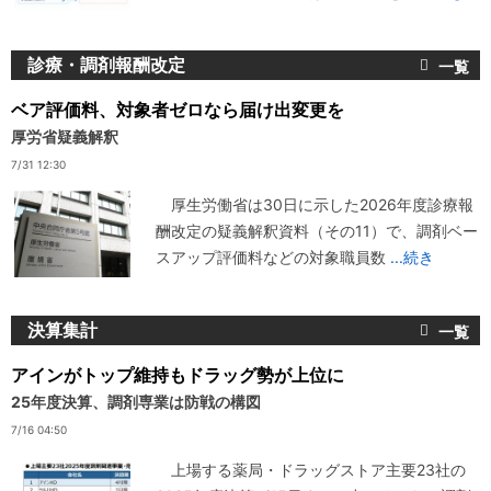
診療・調剤報酬改定
ベア評価料、対象者ゼロなら届け出変更を
厚労省疑義解釈
7/31 12:30
厚生労働省は30日に示した2026年度診療報
酬改定の疑義解釈資料（その11）で、調剤ベー
スアップ評価料などの対象職員数
...続き
決算集計
アインがトップ維持もドラッグ勢が上位に
25年度決算、調剤専業は防戦の構図
7/16 04:50
上場する薬局・ドラッグストア主要23社の