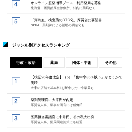
オンライン服薬指導ブース、利用薬局を募集
北海道・西興部厚生診療所、村内に薬局なく
「穿刺血」検査薬のOTC化、厚労省に要望書
NPhA、薬剤師による補助の明確化も
ジャンル別アクセスランキング
行政・政治
薬局
団体・学術
その他
【検証26年度改定】（5）「集中率85％以下」かどうかで
明暗
大半の店舗で基本料1を断念した中小薬局も
薬剤管理官に大原氏が内定
厚労省人事、薬事企画官には稲角氏
医薬担当審議官に中井氏、初の私大出身
厚労省人事、薬局関連施策にも精通