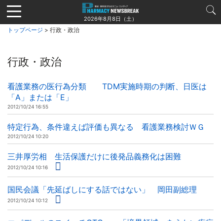
Jump
to
2026年8月8日（土）
navigation
トップページ
> 行政・政治
行政・政治
看護業務の医行為分類 TDM実施時期の判断、日医は
「A」または「E」
2012/10/24 16:55
特定行為、条件違えば評価も異なる 看護業務検討ＷＧ
2012/10/24 10:20
三井厚労相 生活保護だけに後発品義務化は困難
2012/10/24 10:16
国民会議「先延ばしにする話ではない」 岡田副総理
2012/10/24 10:12