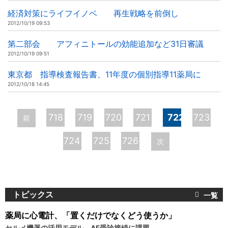
経済対策にライフイノベ 再生戦略を前倒し
2012/10/19 09:53
第二部会 アフィニトールの効能追加など31日審議
2012/10/19 09:51
東京都 指導検査報告書、11年度の個別指導11薬局に
2012/10/18 14:45
ペ
718
719
720
721
722
723
前
ー
724
725
726
次
ジ
トピックス
薬局に心電計、「置くだけでなくどう使うか」
セルメ機器の活用モデル、AF受診接続に課題