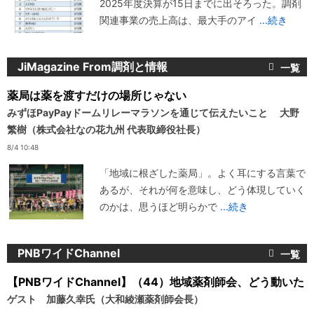
2025年度決算が15日までに出そろった。調剤
関連事業の売上高は、最大手のアイ
...続き
JiMagazine From調剤と情報
薬局は薬を渡すだけの場所じゃない
みずほPayPayドームリレーマラソンを通じて伝えたいこと 大野
繁樹（株式会社なの花九州 代表取締役社長）
8/4 10:48
「地域に根ざした薬局」。よく耳にする言葉で
あるが、それが何を意味し、どう体現していく
のかは、思うほど明らかで
...続き
PNBワイドChannel
【PNBワイドChannel】（44）地域薬剤師会、どう動いた
ゲスト 加藤久幸氏（大和綾瀬薬剤師会長）