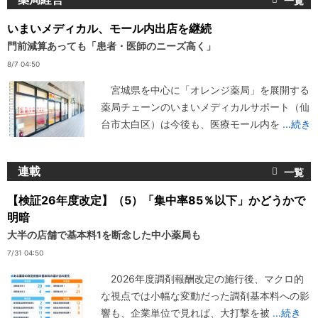
いまいメディカル、モール内出店を継続
門前減算あっても「患者・医師のニーズ高く」
8/7 04:50
宮城県を中心に「オレンジ薬局」を展開する
薬局チェーンのいまいメディカルサポート（仙
台市太白区）は今後も、医療モール内を
...続き
連載
【検証26年度改定】（5）「集中率85％以下」かどうかで
明暗
大半の店舗で基本料1を断念した中小薬局も
7/31 04:50
2026年度調剤報酬改定の施行後、マクロ的
な視点では小幅な変動だった調剤基本料への影
響も、企業単位で見れば、大打撃を被
...続き