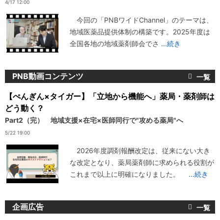
4/17 12:00
今回の「PNBワイドChannel」のテーマは、
地域医薬品提供体制の構築です。2025年度は
全国各地の地域薬剤師会でさ
...続き
PNB動画コンテンツ
【ぺんぎん×タイガー】「立地から機能へ」薬局・薬剤師は
どう動く？
Part2（完） 地域支援×在宅×医師同行で"攻める薬局"へ
5/22 19:00
2026年度調剤報酬改定は、従来にない大き
な改定となり、薬局薬剤師に求められる役割が
これまで以上に明確になりました。
...続き
企画広告