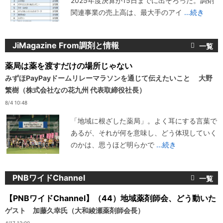
2025年度決算が15日までに出そろった。調剤
関連事業の売上高は、最大手のアイ
...続き
JiMagazine From調剤と情報
薬局は薬を渡すだけの場所じゃない
みずほPayPayドームリレーマラソンを通じて伝えたいこと 大野
繁樹（株式会社なの花九州 代表取締役社長）
8/4 10:48
「地域に根ざした薬局」。よく耳にする言葉で
あるが、それが何を意味し、どう体現していく
のかは、思うほど明らかで
...続き
PNBワイドChannel
【PNBワイドChannel】（44）地域薬剤師会、どう動いた
ゲスト 加藤久幸氏（大和綾瀬薬剤師会長）