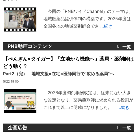
4/17 12:00
今回の「PNBワイドChannel」のテーマは、
地域医薬品提供体制の構築です。2025年度は
全国各地の地域薬剤師会でさ
...続き
PNB動画コンテンツ
【ぺんぎん×タイガー】「立地から機能へ」薬局・薬剤師は
どう動く？
Part2（完） 地域支援×在宅×医師同行で"攻める薬局"へ
5/22 19:00
2026年度調剤報酬改定は、従来にない大き
な改定となり、薬局薬剤師に求められる役割が
これまで以上に明確になりました。
...続き
企画広告