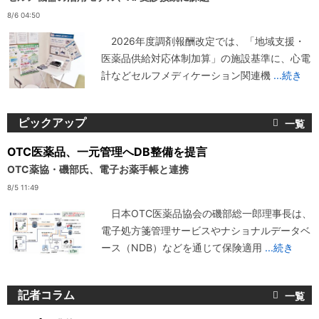
8/6 04:50
2026年度調剤報酬改定では、「地域支援・
医薬品供給対応体制加算」の施設基準に、心電
計などセルフメディケーション関連機
...続き
ピックアップ
OTC医薬品、一元管理へDB整備を提言
OTC薬協・磯部氏、電子お薬手帳と連携
8/5 11:49
日本OTC医薬品協会の磯部総一郎理事長は、
電子処方箋管理サービスやナショナルデータベ
ース（NDB）などを通じて保険適用
...続き
記者コラム