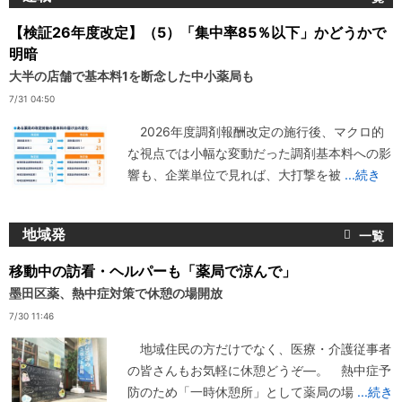
【検証26年度改定】（5）「集中率85％以下」かどうかで
明暗
大半の店舗で基本料1を断念した中小薬局も
7/31 04:50
2026年度調剤報酬改定の施行後、マクロ的
な視点では小幅な変動だった調剤基本料への影
響も、企業単位で見れば、大打撃を被
...続き
地域発
移動中の訪看・ヘルパーも「薬局で涼んで」
墨田区薬、熱中症対策で休憩の場開放
7/30 11:46
地域住民の方だけでなく、医療・介護従事者
の皆さんもお気軽に休憩どうぞ―。 熱中症予
防のため「一時休憩所」として薬局の場
...続き