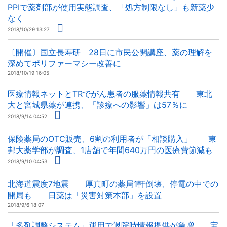
PPIで薬剤部が使用実態調査、「処方制限なし」も新薬少
なく
2018/10/29 13:27
〔開催〕国立長寿研 28日に市民公開講座、薬の理解を
深めてポリファーマシー改善に
2018/10/19 16:05
医療情報ネットとTRでがん患者の服薬情報共有 東北
大と宮城県薬が連携、「診療への影響」は57％に
2018/9/14 04:52
保険薬局のOTC販売、6割の利用者が「相談購入」 東
邦大薬学部が調査、1店舗で年間640万円の医療費節減も
2018/9/10 04:53
北海道震度7地震 厚真町の薬局1軒倒壊、停電の中での
開局も 日薬は「災害対策本部」を設置
2018/9/6 18:07
「多剤調整システム」運用で退院時情報提供が急増 宝