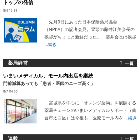
トップの発信
8/5 15:29
先月9日にあった日本保険薬局協会
（NPhA）の記者会見。冒頭の藤井江美会長の
挨拶がちょっと新鮮だった。 藤井会長は挨拶
...続き
薬局経営
いまいメディカル、モール内出店を継続
門前減算あっても「患者・医師のニーズ高く」
8/7 04:50
宮城県を中心に「オレンジ薬局」を展開する
薬局チェーンのいまいメディカルサポート（仙
台市太白区）は今後も、医療モール内を
...続き
連載