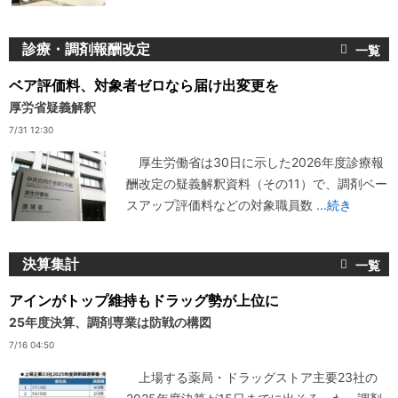
診療・調剤報酬改定
ベア評価料、対象者ゼロなら届け出変更を
厚労省疑義解釈
7/31 12:30
厚生労働省は30日に示した2026年度診療報
酬改定の疑義解釈資料（その11）で、調剤ベー
スアップ評価料などの対象職員数
...続き
決算集計
アインがトップ維持もドラッグ勢が上位に
25年度決算、調剤専業は防戦の構図
7/16 04:50
上場する薬局・ドラッグストア主要23社の