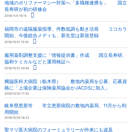
地域のポリファーマシー対策へ「多職種連携を」 国立
長寿研が初の研修会
2018/11/5 16:15
福岡市の遠隔服薬指導、件数低調も動き活発 ココカラ
開始、今後総合メディも、新生堂は新規登録
2018/10/31 15:00
服用薬剤調整支援に「情報提供書」作成 国立長寿研、
協和ケミカルなどと運用検証へ
2018/10/31 04:54
獨協医科大病院（栃木県） 敷地内薬局を公募、応募資
格に「上場企業は保険薬局協会かJACDSに加入」
2018/10/30 17:43
岐阜県恵那市 市立恵那病院の敷地内薬局、11月から利
用開始
2018/10/29 16:23
聖マリ医大病院のフォーミュラリーが外来にも波及