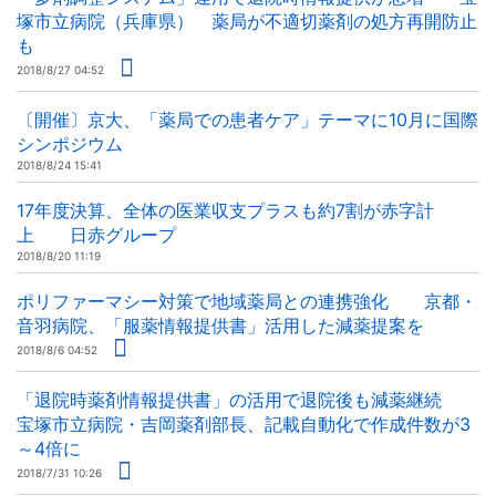
塚市立病院（兵庫県） 薬局が不適切薬剤の処方再開防止
も
2018/8/27 04:52
〔開催〕京大、「薬局での患者ケア」テーマに10月に国際
シンポジウム
2018/8/24 15:41
17年度決算、全体の医業収支プラスも約7割が赤字計
上 日赤グループ
2018/8/20 11:19
ポリファーマシー対策で地域薬局との連携強化 京都・
音羽病院、「服薬情報提供書」活用した減薬提案を
2018/8/6 04:52
「退院時薬剤情報提供書」の活用で退院後も減薬継続
宝塚市立病院・吉岡薬剤部長、記載自動化で作成件数が3
～4倍に
2018/7/31 10:26