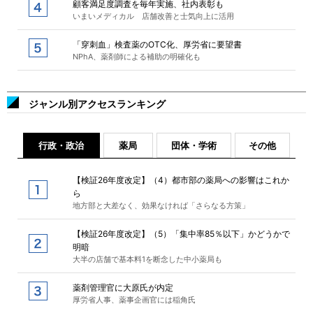
顧客満足度調査を毎年実施、社内表彰も
いまいメディカル 店舗改善と士気向上に活用
「穿刺血」検査薬のOTC化、厚労省に要望書
NPhA、薬剤師による補助の明確化も
ジャンル別アクセスランキング
行政・政治
薬局
団体・学術
その他
【検証26年度改定】（4）都市部の薬局への影響はこれか
ら
地方部と大差なく、効果なければ「さらなる方策」
【検証26年度改定】（5）「集中率85％以下」かどうかで
明暗
大半の店舗で基本料1を断念した中小薬局も
薬剤管理官に大原氏が内定
厚労省人事、薬事企画官には稲角氏