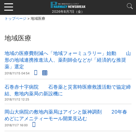
Jump
to
2026年8月7日（金）
navigation
トップページ
> 地域医療
地域医療
地域の医療費削減へ「地域フォーミュラリー」始動 山
形の地域連携推進法人、薬剤師会などが「経済的な推奨
薬」選定
2018/11/15 04:54
石巻赤十字病院 石巻薬と災害時医療救護活動で協定締
結、敷地内薬局の新設機に
2018/11/12 12:25
岡山大病院の敷地内薬局はアインと阪神調剤 20年春
めどにアメニティーモール開業見込む
2018/11/7 16:00