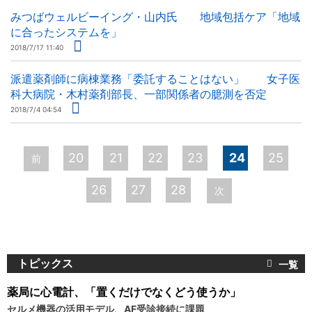
みつばウェルビーイング・山内氏 地域包括ケア「地域
に合ったシステムを」
2018/7/17 11:40
派遣薬剤師に病棟業務「委託することはない」 女子医
科大病院・木村薬剤部長、一部関係者の臆測を否定
2018/7/4 04:54
ペ
20
21
22
23
24
25
前
ー
26
27
28
次
ジ
トピックス
薬局に心電計、「置くだけでなくどう使うか」
セルメ機器の活用モデル、AF受診接続に課題