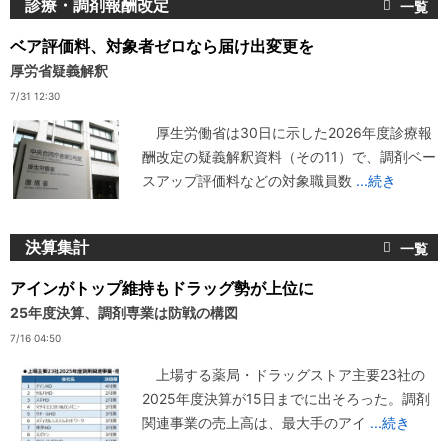
診療・調剤報酬改定
ベア評価料、対象者ゼロなら届け出変更を
厚労省疑義解釈
7/31 12:30
厚生労働省は30日に示した2026年度診療報
酬改定の疑義解釈資料（その11）で、調剤ベー
スアップ評価料などの対象職員数
...続き
決算集計
アインがトップ維持もドラッグ勢が上位に
25年度決算、調剤専業は防戦の構図
7/16 04:50
上場する薬局・ドラッグストア主要23社の
2025年度決算が15日までに出そろった。調剤
関連事業の売上高は、最大手のアイ
...続き