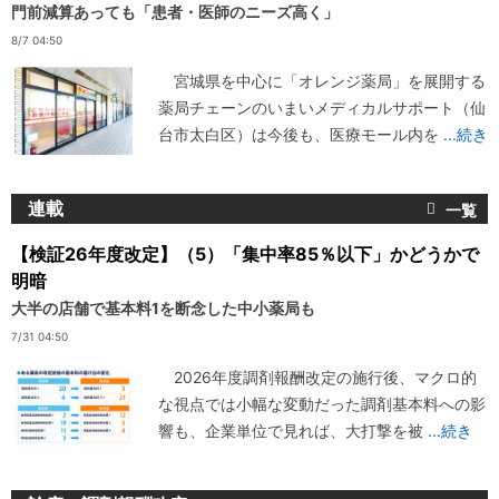
門前減算あっても「患者・医師のニーズ高く」
8/7 04:50
宮城県を中心に「オレンジ薬局」を展開する
薬局チェーンのいまいメディカルサポート（仙
台市太白区）は今後も、医療モール内を
...続き
連載
【検証26年度改定】（5）「集中率85％以下」かどうかで
明暗
大半の店舗で基本料1を断念した中小薬局も
7/31 04:50
2026年度調剤報酬改定の施行後、マクロ的
な視点では小幅な変動だった調剤基本料への影
響も、企業単位で見れば、大打撃を被
...続き