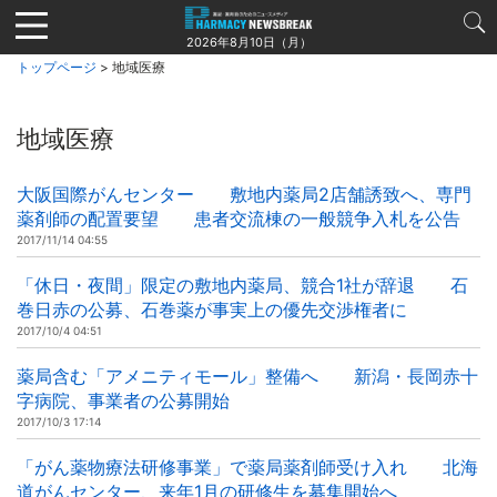
Jump
to
2026年8月10日（月）
navigation
トップページ
> 地域医療
地域医療
大阪国際がんセンター 敷地内薬局2店舗誘致へ、専門
薬剤師の配置要望 患者交流棟の一般競争入札を公告
2017/11/14 04:55
「休日・夜間」限定の敷地内薬局、競合1社が辞退 石
巻日赤の公募、石巻薬が事実上の優先交渉権者に
2017/10/4 04:51
薬局含む「アメニティモール」整備へ 新潟・長岡赤十
字病院、事業者の公募開始
2017/10/3 17:14
「がん薬物療法研修事業」で薬局薬剤師受け入れ 北海
道がんセンター、来年1月の研修生を募集開始へ