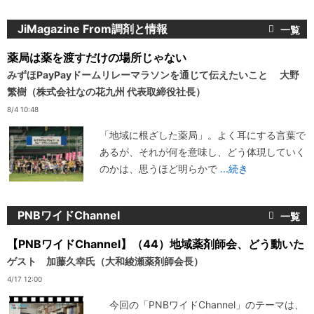
JiMagazine From調剤と情報
薬局は薬を渡すだけの場所じゃない
みずほPayPayドームリレーマラソンを通じて伝えたいこと 大野
繁樹（株式会社なの花九州 代表取締役社長）
8/4 10:48
「地域に根ざした薬局」。よく耳にする言葉で
あるが、それが何を意味し、どう体現していく
のかは、思うほど明らかで
...続き
PNBワイドChannel
【PNBワイドChannel】（44）地域薬剤師会、どう動いた
ゲスト 加藤久幸氏（大和綾瀬薬剤師会長）
4/17 12:00
今回の「PNBワイドChannel」のテーマは、