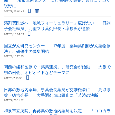
備 堺市医療センターなど4病院が連携、改訂コアカリ
視野に
2017/8/23 04:49
薬剤費削減へ「地域フォーミュラリー」広げたい 日調
子会社転身、元聖マリ薬剤部長・増原氏が意欲
2017/8/16 04:53
国立がん研究センター 17年度「薬局薬剤師がん薬物療
法」、研修生の募集開始
2017/8/10 17:55
関西の緩和医療で「薬薬連携」、研究会が始動 大阪で
初の例会、オピオイドなどテーマに
2017/8/7 15:55
日赤の敷地内薬局、県薬会長薬局が交渉権者に 鳥取県
薬・徳吉会長 大手調剤進出阻止に「苦渋の決断」
2017/7/28 11:57
和泉市立病院、再募集の敷地内薬局を決定 「ココカラ