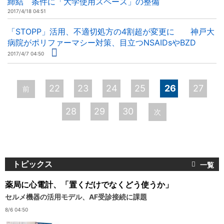
締結 条件に「大学使用スペース」の整備
2017/4/18 04:51
「STOPP」活用、不適切処方の4割超が変更に 神戸大
病院がポリファーマシー対策、目立つNSAIDsやBZD
2017/4/7 04:50
ペ
22
23
24
25
26
27
前
ー
28
29
30
次
ジ
トピックス
薬局に心電計、「置くだけでなくどう使うか」
セルメ機器の活用モデル、AF受診接続に課題
8/6 04:50