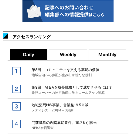
アクセスランキング
Daily
Weekly
Monthly
第8回 コミュニティを支える薬局の価値
地域自治への参画が生み出す新たな役割
第9回 M＆Aを成長戦略として成功させるには？
業務スーパーの神戸物産に学ぶロールアップ戦略
地域薬局NW事業、営業益19.5％減
メディシス・26年4～6月期
門前減算の近隣薬局要件、19.7％が該当
NPhA会員調査