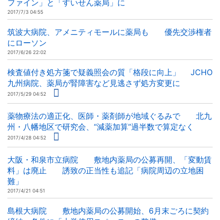
ファイン」と「すいせん薬局」に
2017/7/3 04:55
筑波大病院、アメニティモールに薬局も 優先交渉権者
にローソン
2017/6/26 22:02
検査値付き処方箋で疑義照会の質「格段に向上」 JCHO
九州病院、薬局が腎障害など見逃さず処方変更に
2017/5/29 04:52
薬物療法の適正化、医師・薬剤師が地域ぐるみで 北九
州・八幡地区で研究会、“減薬加算”過半数で算定なく
2017/4/28 04:52
大阪・和泉市立病院 敷地内薬局の公募再開、「変動賃
料」は廃止 誘致の正当性も追記「病院周辺の立地困
難」
2017/4/21 04:51
島根大病院 敷地内薬局の公募開始、6月末ごろに契約