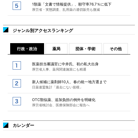
1類薬「文書で情報提供」、順守率76.7％に低下
厚労省・実態調査、乱用薬の適切販売も微減
ジャンル別アクセスランキング
行政・政治
薬局
団体・学術
その他
医薬担当審議官に中井氏、初の私大出身
厚労省人事、薬局関連施策にも精通
新人候補に薬剤師10人、春の統一地方選まで
日薬連盟集計「過去にない規模」
OTC類似薬、追加負担の例外を明確化
厚労省検討会、医療保険部会に報告へ
カレンダー