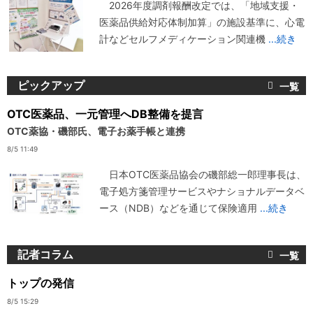
2026年度調剤報酬改定では、「地域支援・
医薬品供給対応体制加算」の施設基準に、心電
計などセルフメディケーション関連機
...続き
ピックアップ
OTC医薬品、一元管理へDB整備を提言
OTC薬協・磯部氏、電子お薬手帳と連携
8/5 11:49
日本OTC医薬品協会の磯部総一郎理事長は、
電子処方箋管理サービスやナショナルデータベ
ース（NDB）などを通じて保険適用
...続き
記者コラム
トップの発信
8/5 15:29