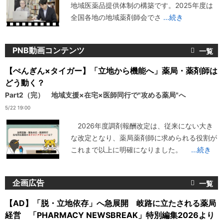
地域医薬品提供体制の構築です。2025年度は
全国各地の地域薬剤師会でさ
...続き
PNB動画コンテンツ
【ぺんぎん×タイガー】「立地から機能へ」薬局・薬剤師は
どう動く？
Part2（完） 地域支援×在宅×医師同行で"攻める薬局"へ
5/22 19:00
2026年度調剤報酬改定は、従来にない大き
な改定となり、薬局薬剤師に求められる役割が
これまで以上に明確になりました。
...続き
企画広告
【AD】「脱・立地依存」へ急展開 岐路に立たされる薬局
経営 「PHARMACY NEWSBREAK」特別編集2026より