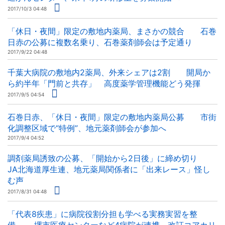
2017/10/3 04:48
「休日・夜間」限定の敷地内薬局、まさかの競合 石巻
日赤の公募に複数名乗り、石巻薬剤師会は予定通り
2017/9/22 04:48
千葉大病院の敷地内2薬局、外来シェアは2割 開局か
ら約半年「門前と共存」 高度薬学管理機能どう発揮
2017/9/5 04:54
石巻日赤、「休日・夜間」限定の敷地内薬局公募 市街
化調整区域で“特例”、地元薬剤師会が参加へ
2017/9/4 04:52
調剤薬局誘致の公募、「開始から2日後」に締め切り
JA北海道厚生連、地元薬局関係者に「出来レース」怪し
む声
2017/8/31 04:48
「代表8疾患」に病院役割分担も学べる実務実習を整