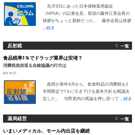
先月9日にあった日本保険薬局協会
（NPhA）の記者会見。冒頭の藤井江美会長の
挨拶がちょっと新鮮だった。 藤井会長は挨拶
...続き
反射鏡
食品税率1％でドラッグ業界は安堵？
消費税負担巡る自維協議の行方は
8/6 16:37
政府が来年4月から、飲食料品の消費税を2
年間限定で1％に引き下げる基本方針を閣議決
定した。 与野党内の異論を押し切って
...続き
薬局経営
いまいメディカル、モール内出店を継続