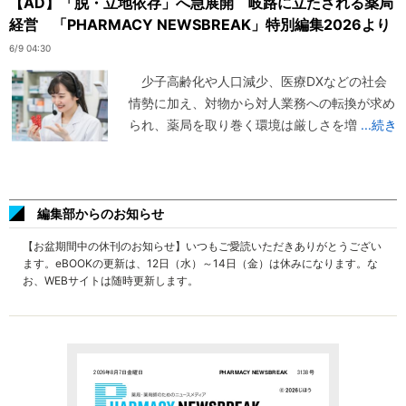
【AD】「脱・立地依存」へ急展開 岐路に立たされる薬局
経営 「PHARMACY NEWSBREAK」特別編集2026より
6/9 04:30
少子高齢化や人口減少、医療DXなどの社会
情勢に加え、対物から対人業務への転換が求め
られ、薬局を取り巻く環境は厳しさを増
...続き
編集部からのお知らせ
【お盆期間中の休刊のお知らせ】いつもご愛読いただきありがとうござい
ます。eBOOKの更新は、12日（水）～14日（金）は休みになります。な
お、WEBサイトは随時更新します。