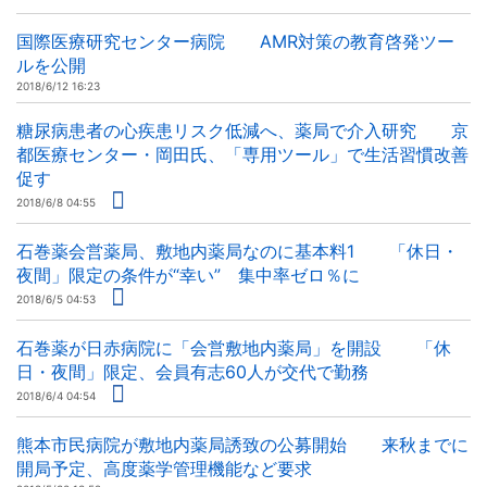
国際医療研究センター病院 AMR対策の教育啓発ツー
ルを公開
2018/6/12 16:23
糖尿病患者の心疾患リスク低減へ、薬局で介入研究 京
都医療センター・岡田氏、「専用ツール」で生活習慣改善
促す
2018/6/8 04:55
石巻薬会営薬局、敷地内薬局なのに基本料1 「休日・
夜間」限定の条件が“幸い” 集中率ゼロ％に
2018/6/5 04:53
石巻薬が日赤病院に「会営敷地内薬局」を開設 「休
日・夜間」限定、会員有志60人が交代で勤務
2018/6/4 04:54
熊本市民病院が敷地内薬局誘致の公募開始 来秋までに
開局予定、高度薬学管理機能など要求