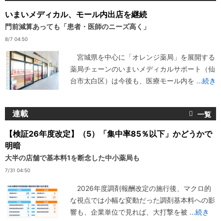
いまいメディカル、モール内出店を継続
門前減算あっても「患者・医師のニーズ高く」
8/7 04:50
宮城県を中心に「オレンジ薬局」を展開する
薬局チェーンのいまいメディカルサポート（仙
台市太白区）は今後も、医療モール内を
...続き
連載
【検証26年度改定】（5）「集中率85％以下」かどうかで
明暗
大半の店舗で基本料1を断念した中小薬局も
7/31 04:50
2026年度調剤報酬改定の施行後、マクロ的
な視点では小幅な変動だった調剤基本料への影
響も、企業単位で見れば、大打撃を被
...続き