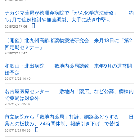
2018/2/6 04:53
ナカジマ薬局が徳洲会病院で「がん化学療法研修」 約
1カ月で症例検討や無菌調製、大手に続き中堅も
2018/2/2 17:06
〔開催〕北九州高齢者薬物療法研究会 来月13日に「第2
回定期セミナー」
2018/2/2 13:47
和歌山・北出病院 敷地内薬局誘致、来年9月の運営開
始予定
2017/12/26 14:40
名古屋医療センター 敷地内「薬店」など公募、病棟内
で薬局は対象外
2017/12/25 15:07
市立病院から「敷地内薬局」打診、釧路薬どうする 日
薬との板挟み、24時間体制、報酬引き下げ…で苦悩
2017/12/21 04:56