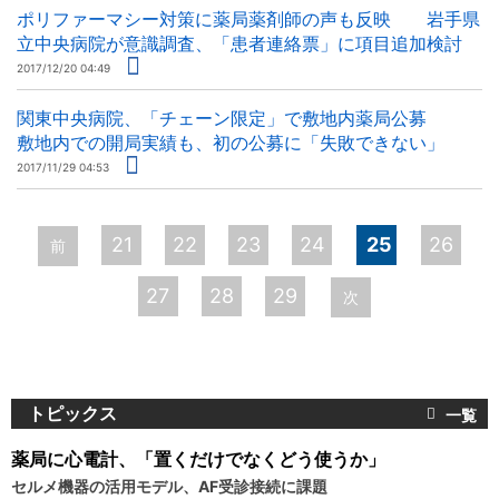
ポリファーマシー対策に薬局薬剤師の声も反映 岩手県
立中央病院が意識調査、「患者連絡票」に項目追加検討
2017/12/20 04:49
関東中央病院、「チェーン限定」で敷地内薬局公募
敷地内での開局実績も、初の公募に「失敗できない」
2017/11/29 04:53
ペ
21
22
23
24
25
26
前
ー
27
28
29
次
ジ
トピックス
薬局に心電計、「置くだけでなくどう使うか」
セルメ機器の活用モデル、AF受診接続に課題