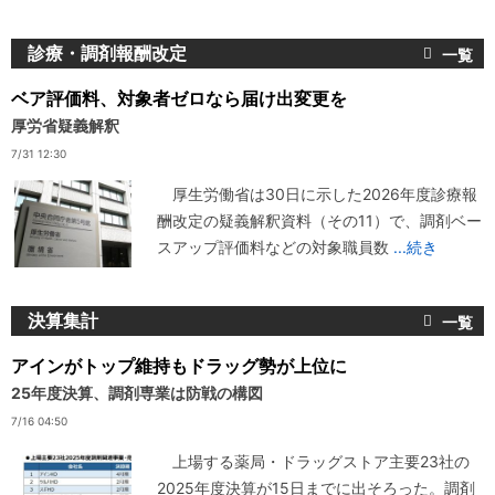
診療・調剤報酬改定
ベア評価料、対象者ゼロなら届け出変更を
厚労省疑義解釈
7/31 12:30
厚生労働省は30日に示した2026年度診療報
酬改定の疑義解釈資料（その11）で、調剤ベー
スアップ評価料などの対象職員数
...続き
決算集計
アインがトップ維持もドラッグ勢が上位に
25年度決算、調剤専業は防戦の構図
7/16 04:50
上場する薬局・ドラッグストア主要23社の
2025年度決算が15日までに出そろった。調剤