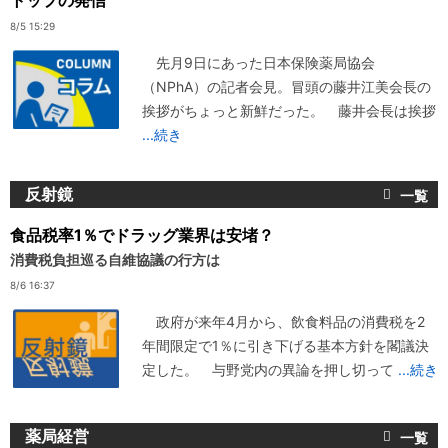
トップの発信
8/5 15:29
先月9日にあった日本保険薬局協会
（NPhA）の記者会見。冒頭の藤井江美会長の
挨拶がちょっと新鮮だった。 藤井会長は挨拶
...続き
反射鏡
食品税率1％でドラッグ業界は安堵？
消費税負担巡る自維協議の行方は
8/6 16:37
政府が来年4月から、飲食料品の消費税を2
年間限定で1％に引き下げる基本方針を閣議決
定した。 与野党内の異論を押し切って
...続き
薬局経営