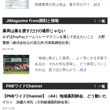
関連事業の売上高は、最大手のアイ
...続き
JiMagazine From調剤と情報
薬局は薬を渡すだけの場所じゃない
みずほPayPayドームリレーマラソンを通じて伝えたいこと 大野
繁樹（株式会社なの花九州 代表取締役社長）
8/4 10:48
「地域に根ざした薬局」。よく耳にする言葉で
あるが、それが何を意味し、どう体現していく
のかは、思うほど明らかで
...続き
PNBワイドChannel
【PNBワイドChannel】（44）地域薬剤師会、どう動いた
ゲスト 加藤久幸氏（大和綾瀬薬剤師会長）
4/17 12:00