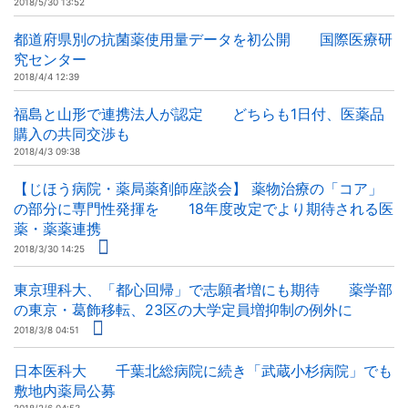
2018/5/30 13:52
都道府県別の抗菌薬使用量データを初公開 国際医療研
究センター
2018/4/4 12:39
福島と山形で連携法人が認定 どちらも1日付、医薬品
購入の共同交渉も
2018/4/3 09:38
【じほう病院・薬局薬剤師座談会】 薬物治療の「コア」
の部分に専門性発揮を 18年度改定でより期待される医
薬・薬薬連携
2018/3/30 14:25
東京理科大、「都心回帰」で志願者増にも期待 薬学部
の東京・葛飾移転、23区の大学定員増抑制の例外に
2018/3/8 04:51
日本医科大 千葉北総病院に続き「武蔵小杉病院」でも
敷地内薬局公募