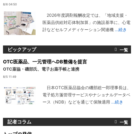
8/6 04:50
2026年度調剤報酬改定では、「地域支援・
医薬品供給対応体制加算」の施設基準に、心電
計などセルフメディケーション関連機
...続き
ピックアップ
OTC医薬品、一元管理へDB整備を提言
OTC薬協・磯部氏、電子お薬手帳と連携
8/5 11:49
日本OTC医薬品協会の磯部総一郎理事長は、
電子処方箋管理サービスやナショナルデータベ
ース（NDB）などを通じて保険適用
...続き
記者コラム