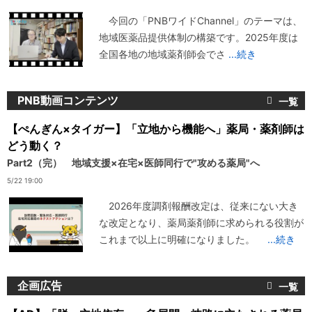
今回の「PNBワイドChannel」のテーマは、
地域医薬品提供体制の構築です。2025年度は
全国各地の地域薬剤師会でさ
...続き
PNB動画コンテンツ
【ぺんぎん×タイガー】「立地から機能へ」薬局・薬剤師は
どう動く？
Part2（完） 地域支援×在宅×医師同行で"攻める薬局"へ
5/22 19:00
2026年度調剤報酬改定は、従来にない大き
な改定となり、薬局薬剤師に求められる役割が
これまで以上に明確になりました。
...続き
企画広告