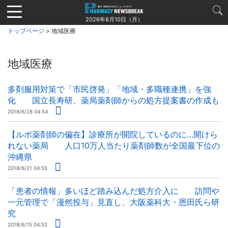
Jump
to
2026年8月10日（月）
navigation
トップページ
> 地域医療
地域医療
多剤服用対策で「市民啓発」「地域・多職種連携」を強
化 国立長寿研、薬局薬剤師からの処方提案書の作成も
2018/6/28 04:54
【ルポ薬剤師の偏在】診療所が開院しているのに…開けら
れない薬局 人口10万人当たり薬剤師数が全国最下位の
沖縄県
2018/6/21 04:55
「患者の情報」多いほど踏み込んだ処方介入に 訪問や
一元管理で「漫然投与」見直し、大阪薬科大・恩田氏ら研
究
2018/6/15 04:52