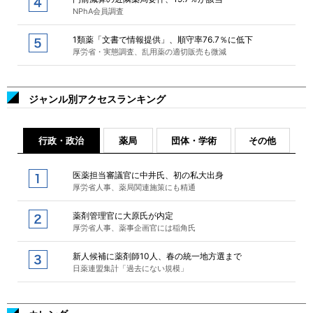
NPhA会員調査
1類薬「文書で情報提供」、順守率76.7％に低下
厚労省・実態調査、乱用薬の適切販売も微減
ジャンル別アクセスランキング
行政・政治
薬局
団体・学術
その他
医薬担当審議官に中井氏、初の私大出身
厚労省人事、薬局関連施策にも精通
薬剤管理官に大原氏が内定
厚労省人事、薬事企画官には稲角氏
新人候補に薬剤師10人、春の統一地方選まで
日薬連盟集計「過去にない規模」