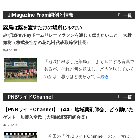
JiMagazine From調剤と情報
薬局は薬を渡すだけの場所じゃない
みずほPayPayドームリレーマラソンを通じて伝えたいこと 大野
繁樹（株式会社なの花九州 代表取締役社長）
8/4 10:48
「地域に根ざした薬局」。よく耳にする言葉で
あるが、それが何を意味し、どう体現していく
のかは、思うほど明らかで
...続き
PNBワイドChannel
【PNBワイドChannel】（44）地域薬剤師会、どう動いた
ゲスト 加藤久幸氏（大和綾瀬薬剤師会長）
4/17 12:00
今回の「PNBワイドChannel」のテーマは、