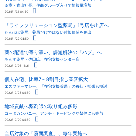
薬樹・青山社長、住商グループ入りで情報量増加
2024/1/31 04:50
「ライフソリューション型薬局」1号店を出店へ
たんぽぽ薬局、薬局だけではない付加価値を創出
2024/1/22 04:50
薬の配達で寄り添い、課題解決の「ハブ」へ
あんず薬局・佐田氏、在宅支援センター店
2023/12/26 11:31
個人在宅、比率7～8割目指し業容拡大
エスファーマシー、「在宅支援薬局」の移転・拡張も検討
2023/12/25 04:50
地域貢献へ薬剤師の取り組み多彩
ゴーダカンパニー、アンチ・ドーピングや禁煙にも寄与
2023/12/20 04:50
全店対象の「覆面調査」、毎年実施へ