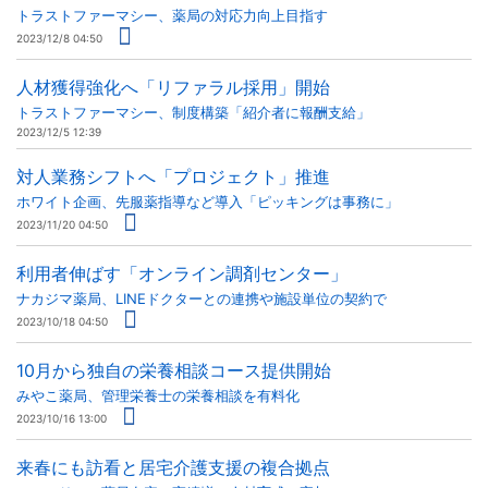
トラストファーマシー、薬局の対応力向上目指す
2023/12/8 04:50
人材獲得強化へ「リファラル採用」開始
トラストファーマシー、制度構築「紹介者に報酬支給」
2023/12/5 12:39
対人業務シフトへ「プロジェクト」推進
ホワイト企画、先服薬指導など導入「ピッキングは事務に」
2023/11/20 04:50
利用者伸ばす「オンライン調剤センター」
ナカジマ薬局、LINEドクターとの連携や施設単位の契約で
2023/10/18 04:50
10月から独自の栄養相談コース提供開始
みやこ薬局、管理栄養士の栄養相談を有料化
2023/10/16 13:00
来春にも訪看と居宅介護支援の複合拠点