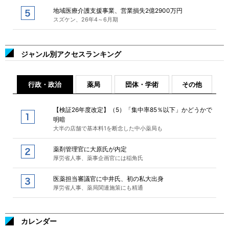
地域医療介護支援事業、営業損失2億2900万円
スズケン、26年4～6月期
ジャンル別アクセスランキング
行政・政治
薬局
団体・学術
その他
【検証26年度改定】（5）「集中率85％以下」かどうかで
明暗
大半の店舗で基本料1を断念した中小薬局も
薬剤管理官に大原氏が内定
厚労省人事、薬事企画官には稲角氏
医薬担当審議官に中井氏、初の私大出身
厚労省人事、薬局関連施策にも精通
カレンダー