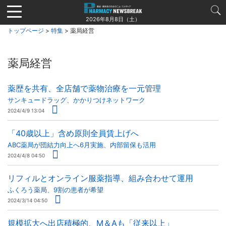
Jump
to
2026年8月8日（土）
navigation
トップページ
>
特集
> 薬局経営
薬局経営
薬歴を共有、全店舗で薬物治療を一元管理
サンキュードラッグ、かかりつけネットワーク
2024/4/9 13:04
「40歳以上」含め原則全員賃上げへ
ABC薬局が団結力向上へ6月実施、内部留保も活用
2024/4/8 04:50
リフィルとオンライン服薬指導、組み合わせて運用
ふくろう薬局、9割の患者が希望
2024/3/14 04:50
規模拡大へ出店積極的、M＆Aも「従来以上」