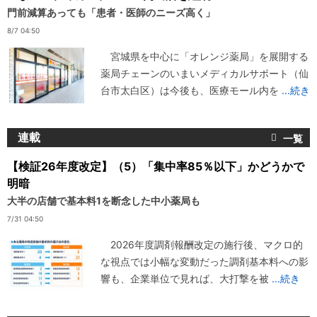
門前減算あっても「患者・医師のニーズ高く」
8/7 04:50
宮城県を中心に「オレンジ薬局」を展開する
薬局チェーンのいまいメディカルサポート（仙
台市太白区）は今後も、医療モール内を
...続き
連載
【検証26年度改定】（5）「集中率85％以下」かどうかで
明暗
大半の店舗で基本料1を断念した中小薬局も
7/31 04:50
2026年度調剤報酬改定の施行後、マクロ的
な視点では小幅な変動だった調剤基本料への影
響も、企業単位で見れば、大打撃を被
...続き