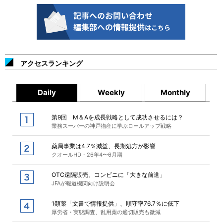
アクセスランキング
Daily
Weekly
Monthly
第9回 M＆Aを成長戦略として成功させるには？
業務スーパーの神戸物産に学ぶロールアップ戦略
薬局事業は4.7％減益、長期処方が影響
クオールHD・26年4〜6月期
OTC遠隔販売、コンビニに「大きな前進」
JFAが報道機関向け説明会
1類薬「文書で情報提供」、順守率76.7％に低下
厚労省・実態調査、乱用薬の適切販売も微減