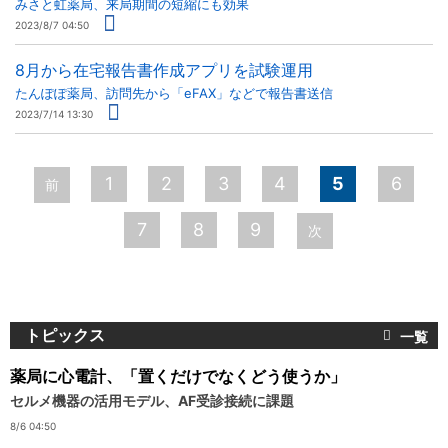
みさと虹薬局、来局期間の短縮にも効果
2023/8/7 04:50
8月から在宅報告書作成アプリを試験運用
たんぽぽ薬局、訪問先から「eFAX」などで報告書送信
2023/7/14 13:30
ペ
1
2
3
4
5
6
前
ー
7
8
9
次
ジ
トピックス
薬局に心電計、「置くだけでなくどう使うか」
セルメ機器の活用モデル、AF受診接続に課題
8/6 04:50