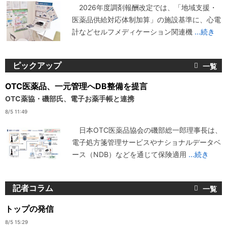
2026年度調剤報酬改定では、「地域支援・
医薬品供給対応体制加算」の施設基準に、心電
計などセルフメディケーション関連機
...続き
ピックアップ
OTC医薬品、一元管理へDB整備を提言
OTC薬協・磯部氏、電子お薬手帳と連携
8/5 11:49
日本OTC医薬品協会の磯部総一郎理事長は、
電子処方箋管理サービスやナショナルデータベ
ース（NDB）などを通じて保険適用
...続き
記者コラム
トップの発信
8/5 15:29