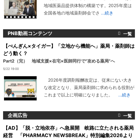
地域医薬品提供体制の構築です。2025年度は
全国各地の地域薬剤師会でさ
...続き
PNB動画コンテンツ
【ぺんぎん×タイガー】「立地から機能へ」薬局・薬剤師は
どう動く？
Part2（完） 地域支援×在宅×医師同行で"攻める薬局"へ
5/22 19:00
2026年度調剤報酬改定は、従来にない大き
な改定となり、薬局薬剤師に求められる役割が
これまで以上に明確になりました。
...続き
企画広告
【AD】「脱・立地依存」へ急展開 岐路に立たされる薬局
経営 「PHARMACY NEWSBREAK」特別編集2026より