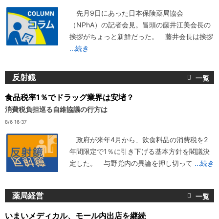
先月9日にあった日本保険薬局協会
（NPhA）の記者会見。冒頭の藤井江美会長の
挨拶がちょっと新鮮だった。 藤井会長は挨拶
...続き
反射鏡
食品税率1％でドラッグ業界は安堵？
消費税負担巡る自維協議の行方は
8/6 16:37
政府が来年4月から、飲食料品の消費税を2
年間限定で1％に引き下げる基本方針を閣議決
定した。 与野党内の異論を押し切って
...続き
薬局経営
いまいメディカル、モール内出店を継続