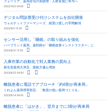
フォーリア、薬局在宅の実績増・人材育成に寄与へ
2023/10/5 04:50
デジタル問診票受け付けシステムを自社開発
ウォルナットファーマシーズ、紙受け渡しの手間解消
2023/9/5 15:30
センサー活用し「睡眠」の取り組みを強化
ハーブランド薬局、薬剤師が「睡眠改善インストラクター」に
2023/8/31 12:55
入庫作業の自動化で対人業務の質向上
新生堂薬局大津店、面処方箋も増加
2023/8/22 04:50
離脱患者に電話でアプローチ「約6割が再来局」
くれよん薬局堺草部店、「敷居の低い薬局づくりを」
2023/8/14 04:50
離脱患者に「はがき」、翌月までに3割が再来局