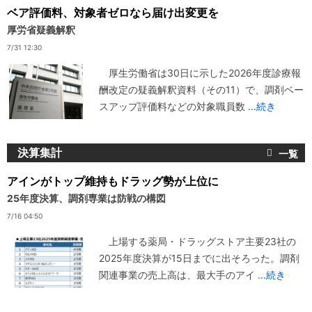
ベア評価料、対象者ゼロなら届け出変更を
厚労省疑義解釈
7/31 12:30
厚生労働省は30日に示した2026年度診療報
酬改定の疑義解釈資料（その11）で、調剤ベー
スアップ評価料などの対象職員数
...続き
決算集計
アインがトップ維持もドラッグ勢が上位に
25年度決算、調剤専業は防戦の構図
7/16 04:50
上場する薬局・ドラッグストア主要23社の
2025年度決算が15日までに出そろった。調剤
関連事業の売上高は、最大手のアイ
...続き