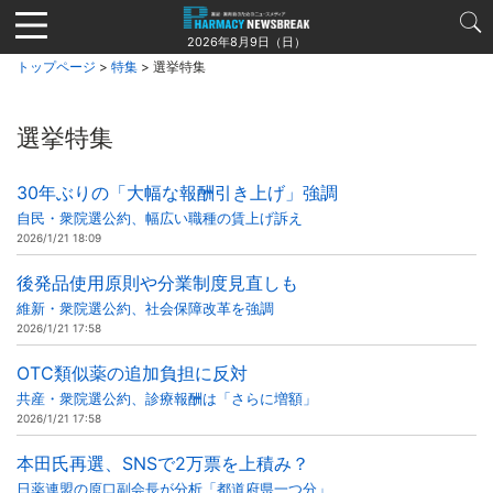
Jump
to
2026年8月9日（日）
navigation
トップページ
>
特集
> 選挙特集
選挙特集
30年ぶりの「大幅な報酬引き上げ」強調
自民・衆院選公約、幅広い職種の賃上げ訴え
2026/1/21 18:09
後発品使用原則や分業制度見直しも
維新・衆院選公約、社会保障改革を強調
2026/1/21 17:58
OTC類似薬の追加負担に反対
共産・衆院選公約、診療報酬は「さらに増額」
2026/1/21 17:58
本田氏再選、SNSで2万票を上積み？
日薬連盟の原口副会長が分析「都道府県一つ分」