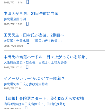
2025/7/21 14:48
本田氏が再選、21日午前に当確
参院選全国比例
2025/7/21 12:18
国民民主・田村氏が当確、2期目へ
参院選・全国比例、「国民の声を政策に」
2025/7/20 21:09
本田氏の当選ハードル「日々上がっている印象」
大阪府薬連盟・乾会長、目標より上積み必要
2025/7/11 17:14
イメージカラー“かぶり”で一悶着？
参院選で本田氏と参政党支持者
2025/7/7 17:44
【続報】参院選スタート、薬剤師3氏ら立候補
薬局3団体は本田氏出陣式に、田村氏推薦も
2025/7/3 17:19