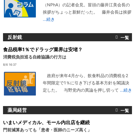
（NPhA）の記者会見。冒頭の藤井江美会長の
挨拶がちょっと新鮮だった。 藤井会長は挨拶
...続き
反射鏡
食品税率1％でドラッグ業界は安堵？
消費税負担巡る自維協議の行方は
8/6 16:37
政府が来年4月から、飲食料品の消費税を2
年間限定で1％に引き下げる基本方針を閣議決
定した。 与野党内の異論を押し切って
...続き
薬局経営
いまいメディカル、モール内出店を継続
門前減算あっても「患者・医師のニーズ高く」