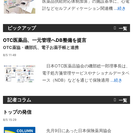
医薬品供給対応体制加算」の施設基準に、心電
計などセルフメディケーション関連機
...続き
ピックアップ
OTC医薬品、一元管理へDB整備を提言
OTC薬協・磯部氏、電子お薬手帳と連携
8/5 11:49
日本OTC医薬品協会の磯部総一郎理事長は、
電子処方箋管理サービスやナショナルデータベ
ース（NDB）などを通じて保険適用
...続き
記者コラム
トップの発信
8/5 15:29
先月9日にあった日本保険薬局協会