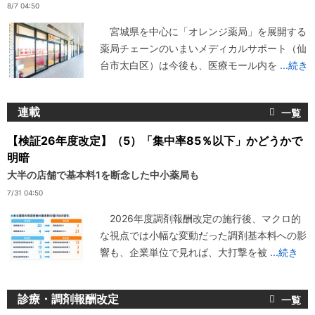
8/7 04:50
宮城県を中心に「オレンジ薬局」を展開する
薬局チェーンのいまいメディカルサポート（仙
台市太白区）は今後も、医療モール内を
...続き
連載
【検証26年度改定】（5）「集中率85％以下」かどうかで
明暗
大半の店舗で基本料1を断念した中小薬局も
7/31 04:50
2026年度調剤報酬改定の施行後、マクロ的
な視点では小幅な変動だった調剤基本料への影
響も、企業単位で見れば、大打撃を被
...続き
診療・調剤報酬改定