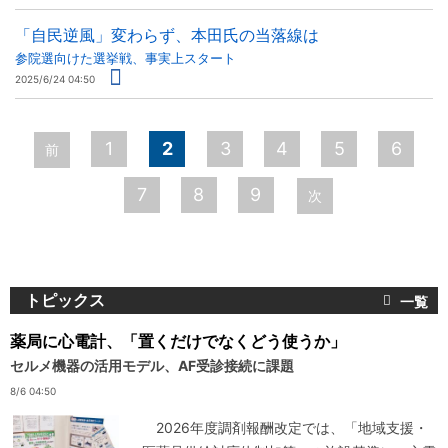
「自民逆風」変わらず、本田氏の当落線は
参院選向けた選挙戦、事実上スタート
2025/6/24 04:50
ペ
1
2
3
4
5
6
前
ー
7
8
9
次
ジ
トピックス
薬局に心電計、「置くだけでなくどう使うか」
セルメ機器の活用モデル、AF受診接続に課題
8/6 04:50
2026年度調剤報酬改定では、「地域支援・