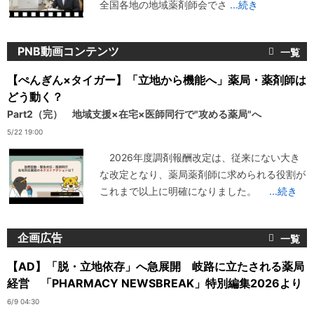
全国各地の地域薬剤師会でさ
...続き
PNB動画コンテンツ
【ぺんぎん×タイガー】「立地から機能へ」薬局・薬剤師は
どう動く？
Part2（完） 地域支援×在宅×医師同行で"攻める薬局"へ
5/22 19:00
2026年度調剤報酬改定は、従来にない大き
な改定となり、薬局薬剤師に求められる役割が
これまで以上に明確になりました。
...続き
企画広告
【AD】「脱・立地依存」へ急展開 岐路に立たされる薬局
経営 「PHARMACY NEWSBREAK」特別編集2026より
6/9 04:30