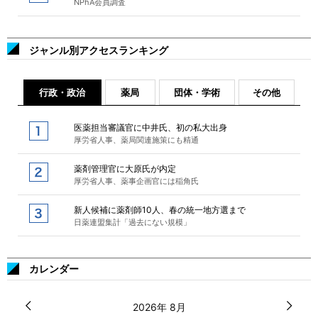
NPhA会員調査
ジャンル別アクセスランキング
行政・政治
薬局
団体・学術
その他
医薬担当審議官に中井氏、初の私大出身
厚労省人事、薬局関連施策にも精通
薬剤管理官に大原氏が内定
厚労省人事、薬事企画官には稲角氏
新人候補に薬剤師10人、春の統一地方選まで
日薬連盟集計「過去にない規模」
カレンダー
2026年 8月