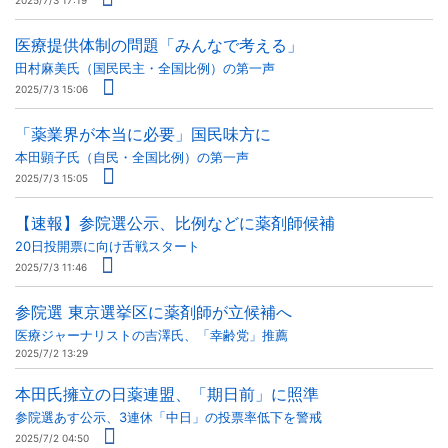
医療提供体制の問題「みんなで考える」
田村麻美氏（国民民主・全国比例）の第一声
2025/7/3 15:06
「薬業界が本当に必要」国民味方に
本田顕子氏（自民・全国比例）の第一声
2025/7/3 15:05
【速報】参院選公示、比例などに薬剤師候補
20日投開票に向け舌戦スタート
2025/7/3 11:46
参院選 東京選挙区に薬剤師が立候補へ
医療ジャーナリストの吉澤氏、「幸齢党」推薦
2025/7/2 13:29
本田氏擁立の日薬連盟、「期日前」に照準
参院選あす公示、3連休「中日」の投票率低下を警戒
2025/7/2 04:50