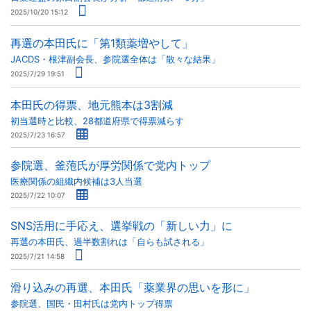
2025/10/20 15:12
再選の本田氏に「第1類薬増やして」
JACDS・根津副会長、参院選全体は「散々な結果」
2025/7/29 19:51
本田氏の得票、地元熊本は3割減
初当選時と比較、28都道府県で得票減らす
2025/7/23 16:57
参院選、釜萢氏が厚労関係で党内トップ
医療関係の組織内候補は3人当選
2025/7/22 10:07
SNS活用に手応え、選挙戦の「新しい力」に
再選の本田氏、過半数割れは「自らも試される」
2025/7/21 14:58
滑り込みの再選、本田氏「薬業界の思いを形に」
参院選、国民・田村氏は党内トップ得票