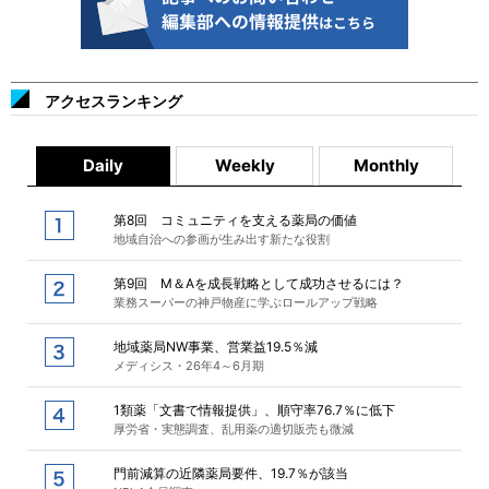
アクセスランキング
Daily
Weekly
Monthly
第8回 コミュニティを支える薬局の価値
地域自治への参画が生み出す新たな役割
第9回 M＆Aを成長戦略として成功させるには？
業務スーパーの神戸物産に学ぶロールアップ戦略
地域薬局NW事業、営業益19.5％減
メディシス・26年4～6月期
1類薬「文書で情報提供」、順守率76.7％に低下
厚労省・実態調査、乱用薬の適切販売も微減
門前減算の近隣薬局要件、19.7％が該当