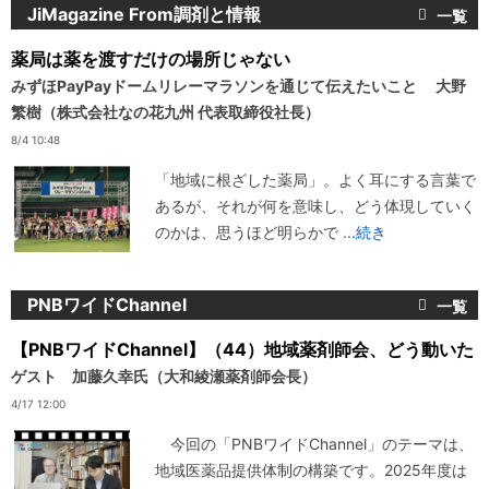
JiMagazine From調剤と情報
薬局は薬を渡すだけの場所じゃない
みずほPayPayドームリレーマラソンを通じて伝えたいこと 大野
繁樹（株式会社なの花九州 代表取締役社長）
8/4 10:48
「地域に根ざした薬局」。よく耳にする言葉で
あるが、それが何を意味し、どう体現していく
のかは、思うほど明らかで
...続き
PNBワイドChannel
【PNBワイドChannel】（44）地域薬剤師会、どう動いた
ゲスト 加藤久幸氏（大和綾瀬薬剤師会長）
4/17 12:00
今回の「PNBワイドChannel」のテーマは、
地域医薬品提供体制の構築です。2025年度は