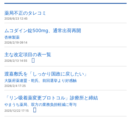
薬局不正のタレコミ
2026/6/23 12:45
ムコダイン錠500mg、通常出荷再開
杏林製薬
2026/2/19 09:14
主な改定項目の表一覧
2026/2/13 14:55
渡嘉敷氏を「しっかり国政に戻したい」
大阪府薬連盟・乾氏、前回選挙より好感触
2026/2/4 17:25
「リン吸着薬変更プロトコル」診療所と締結
やまうち薬局、双方の業務負担軽減に寄与
2025/12/22 17:15