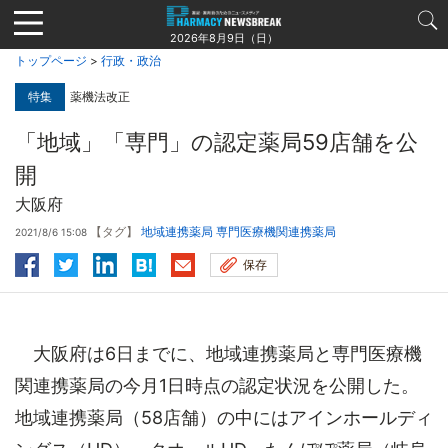
Jump
to
2026年8月9日（日）
navigation
トップページ
>
行政・政治
特集
薬機法改正
「地域」「専門」の認定薬局59店舗を公
開
大阪府
【タグ】
地域連携薬局
専門医療機関連携薬局
2021/8/6 15:08
保存
大阪府は6日までに、地域連携薬局と専門医療機
関連携薬局の今月1日時点の認定状況を公開した。
地域連携薬局（58店舗）の中にはアインホールディ