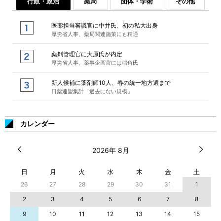
行政・政治
薬局
団体・学術
その他
医薬担当審議官に中井氏、初の私大出身
厚労省人事、薬局関連施策にも精通
薬剤管理官に大原氏が内定
厚労省人事、薬事企画官には稲角氏
新人候補に薬剤師10人、春の統一地方選まで
日薬連盟集計「過去にない規模」
カレンダー
2026年 8月
日
月
火
水
木
金
土
26
27
28
29
30
31
1
2
3
4
5
6
7
8
9
10
11
12
13
14
15