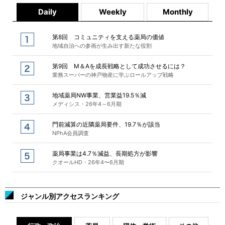
Daily
Weekly
Monthly
第8回 コミュニティを支える薬局の価値
地域自治への参画が生み出す新たな役割
第9回 M＆Aを成長戦略として成功させるには？
業務スーパーの神戸物産に学ぶロールアップ戦略
地域薬局NW事業、営業益19.5％減
メディシス・26年4～6月期
門前減算の近隣薬局要件、19.7％が該当
NPhA会員調査
薬局事業は4.7％減益、長期処方が影響
クオールHD・26年4〜6月期
ジャンル別アクセスランキング