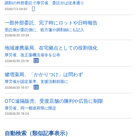
調剤の外部委託で厚労省、委託分は従来通り
2026/7/3 04:50
一部外部委託、完了時にロットや日時報告
受託側が委託側に、処方箋や調剤録にも記入
2026/6/30 20:34
地域連携薬局、在宅拠点としての役割強化
厚労省、改正薬機法省令を公布
2026/6/30 20:16
健増薬局、「かかりつけ」は問わず
厚労省が認定基準、支援活動前面に
2026/6/30 19:57
OTC遠隔販売、受渡店舗の陳列や広告に制限
厚労省、同一都道府県に限定
2026/6/30 19:24
自動検索（類似記事表示）