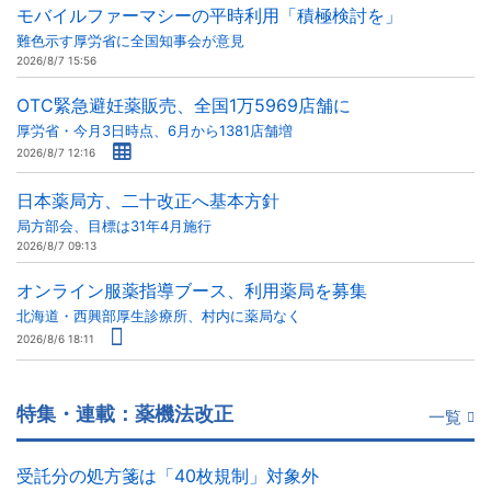
モバイルファーマシーの平時利用「積極検討を」
難色示す厚労省に全国知事会が意見
2026/8/7 15:56
OTC緊急避妊薬販売、全国1万5969店舗に
厚労省・今月3日時点、6月から1381店舗増
2026/8/7 12:16
日本薬局方、二十改正へ基本方針
局方部会、目標は31年4月施行
2026/8/7 09:13
オンライン服薬指導ブース、利用薬局を募集
北海道・西興部厚生診療所、村内に薬局なく
2026/8/6 18:11
特集・連載：薬機法改正
一覧
受託分の処方箋は「40枚規制」対象外