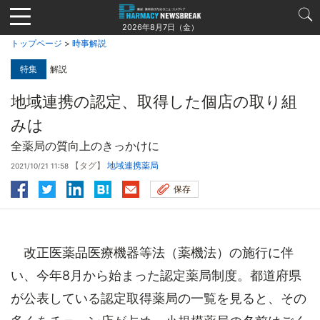
Jump
to
2026年8月7日（金）
navigation
トップページ
>
時事解説
特集
解説
地域連携の認定、取得した個店の取り組
みは
全薬局の質向上のきっかけに
【タグ】
地域連携薬局
2021/10/21 11:58
保存
改正医薬品医療機器等法（薬機法）の施行に伴
い、今年8月から始まった認定薬局制度。都道府県
が公表している認定取得薬局の一覧を見ると、その