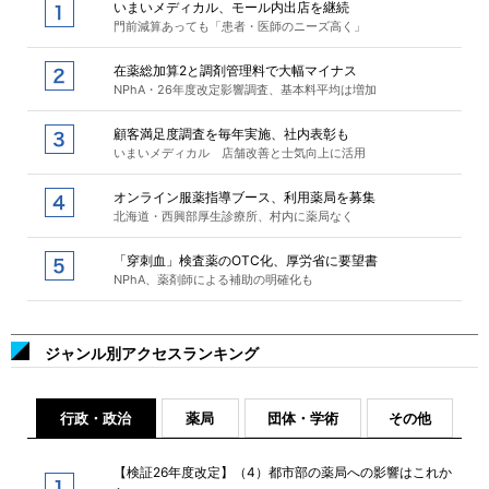
いまいメディカル、モール内出店を継続
門前減算あっても「患者・医師のニーズ高く」
在薬総加算2と調剤管理料で大幅マイナス
NPhA・26年度改定影響調査、基本料平均は増加
顧客満足度調査を毎年実施、社内表彰も
いまいメディカル 店舗改善と士気向上に活用
オンライン服薬指導ブース、利用薬局を募集
北海道・西興部厚生診療所、村内に薬局なく
「穿刺血」検査薬のOTC化、厚労省に要望書
NPhA、薬剤師による補助の明確化も
ジャンル別アクセスランキング
行政・政治
薬局
団体・学術
その他
【検証26年度改定】（4）都市部の薬局への影響はこれか