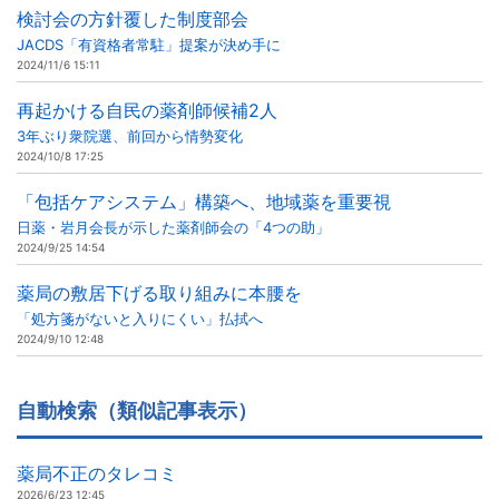
検討会の方針覆した制度部会
JACDS「有資格者常駐」提案が決め手に
2024/11/6 15:11
再起かける自民の薬剤師候補2人
3年ぶり衆院選、前回から情勢変化
2024/10/8 17:25
「包括ケアシステム」構築へ、地域薬を重要視
日薬・岩月会長が示した薬剤師会の「4つの助」
2024/9/25 14:54
薬局の敷居下げる取り組みに本腰を
「処方箋がないと入りにくい」払拭へ
2024/9/10 12:48
自動検索（類似記事表示）
薬局不正のタレコミ
2026/6/23 12:45