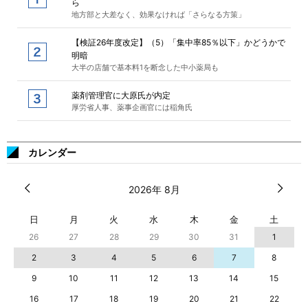
ら
地方部と大差なく、効果なければ「さらなる方策」
【検証26年度改定】（5）「集中率85％以下」かどうかで
明暗
大半の店舗で基本料1を断念した中小薬局も
薬剤管理官に大原氏が内定
厚労省人事、薬事企画官には稲角氏
カレンダー
2026年 8月
日
月
火
水
木
金
土
26
27
28
29
30
31
1
2
3
4
5
6
7
8
9
10
11
12
13
14
15
16
17
18
19
20
21
22