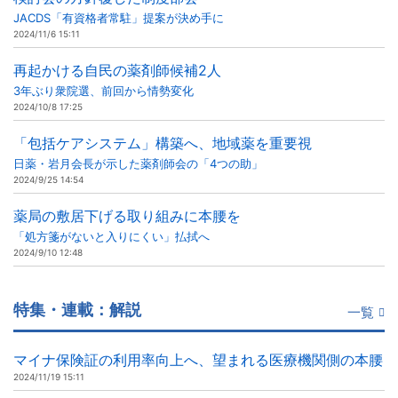
JACDS「有資格者常駐」提案が決め手に
2024/11/6 15:11
再起かける自民の薬剤師候補2人
3年ぶり衆院選、前回から情勢変化
2024/10/8 17:25
「包括ケアシステム」構築へ、地域薬を重要視
日薬・岩月会長が示した薬剤師会の「4つの助」
2024/9/25 14:54
薬局の敷居下げる取り組みに本腰を
「処方箋がないと入りにくい」払拭へ
2024/9/10 12:48
特集・連載：解説
一覧
マイナ保険証の利用率向上へ、望まれる医療機関側の本腰
2024/11/19 15:11