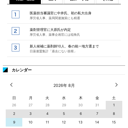
医薬担当審議官に中井氏、初の私大出身
厚労省人事、薬局関連施策にも精通
薬剤管理官に大原氏が内定
厚労省人事、薬事企画官には稲角氏
新人候補に薬剤師10人、春の統一地方選まで
日薬連盟集計「過去にない規模」
カレンダー
2026年 8月
日
月
火
水
木
金
土
26
27
28
29
30
31
1
2
3
4
5
6
7
8
9
10
11
12
13
14
15