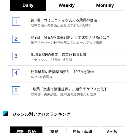
Daily
Weekly
Monthly
第8回 コミュニティを支える薬局の価値
地域自治への参画が生み出す新たな役割
第9回 M＆Aを成長戦略として成功させるには？
業務スーパーの神戸物産に学ぶロールアップ戦略
地域薬局NW事業、営業益19.5％減
メディシス・26年4～6月期
門前減算の近隣薬局要件、19.7％が該当
NPhA会員調査
1類薬「文書で情報提供」、順守率76.7％に低下
厚労省・実態調査、乱用薬の適切販売も微減
ジャンル別アクセスランキング
行政・政治
薬局
団体・学術
その他