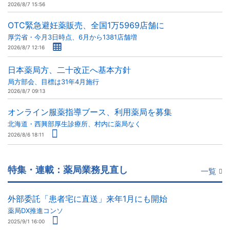
2026/8/7 15:56
OTC緊急避妊薬販売、全国1万5969店舗に
厚労省・今月3日時点、6月から1381店舗増
2026/8/7 12:16
日本薬局方、二十改正へ基本方針
局方部会、目標は31年4月施行
2026/8/7 09:13
オンライン服薬指導ブース、利用薬局を募集
北海道・西興部厚生診療所、村内に薬局なく
2026/8/6 18:11
特集・連載：薬局業務見直し
一覧
外部委託「患者宅に直送」来年1月にも開始
薬局DX推進コンソ
2025/9/1 16:00