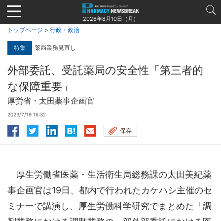
Jump
to
2026年8月10日（月）
navigation
トップページ
>
行政・政治
特集
薬局業務見直し
外部委託、受託薬局の安全性「第三者的
な保障重要」
厚労省・太田薬事企画官
2023/7/19 16:32
保存
厚生労働省医薬・生活衛生局総務課の太田美紀薬
事企画官は19日、都内で行われたカケハシ主催のセ
ミナーで講演し、厚生労働科学研究でまとめた「調