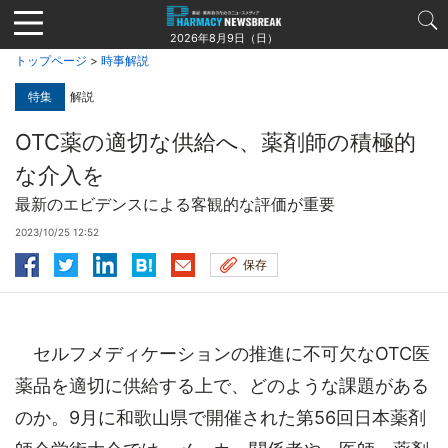
Jump
to
2026年8月9日（日）
navigation
トップページ
>
時事解説
特集
解説
OTC薬の適切な供給へ、薬剤師の積極的
な介入を
最新のエビデンスによる客観的な評価が重要
2023/10/25 12:52
保存
セルフメディケーションの推進に不可欠なOTC医
薬品を適切に供給する上で、どのような課題がある
のか。9月に和歌山県で開催された第56回日本薬剤