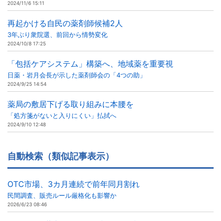
2024/11/6 15:11
再起かける自民の薬剤師候補2人
3年ぶり衆院選、前回から情勢変化
2024/10/8 17:25
「包括ケアシステム」構築へ、地域薬を重要視
日薬・岩月会長が示した薬剤師会の「4つの助」
2024/9/25 14:54
薬局の敷居下げる取り組みに本腰を
「処方箋がないと入りにくい」払拭へ
2024/9/10 12:48
自動検索（類似記事表示）
OTC市場、3カ月連続で前年同月割れ
民間調査、販売ルール厳格化も影響か
2026/6/23 08:46