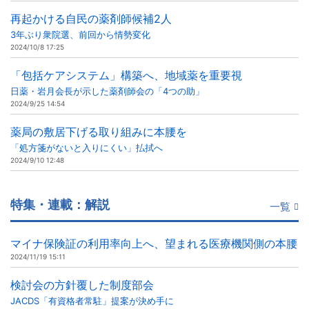
再起かける自民の薬剤師候補2人
3年ぶり衆院選、前回から情勢変化
2024/10/8 17:25
「包括ケアシステム」構築へ、地域薬を重要視
日薬・岩月会長が示した薬剤師会の「4つの助」
2024/9/25 14:54
薬局の敷居下げる取り組みに本腰を
「処方箋がないと入りにくい」払拭へ
2024/9/10 12:48
特集・連載：解説
一覧
マイナ保険証の利用率向上へ、望まれる医療機関側の本腰
2024/11/19 15:11
検討会の方針覆した制度部会
JACDS「有資格者常駐」提案が決め手に