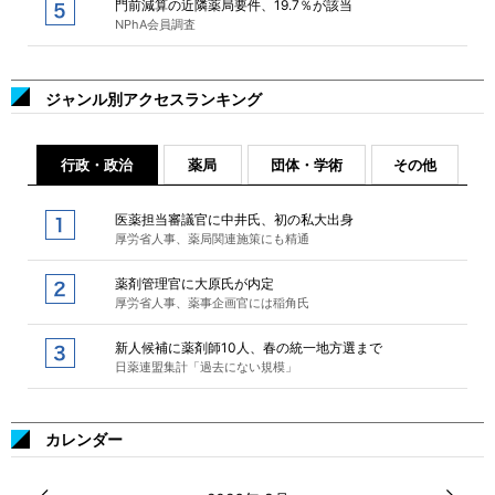
門前減算の近隣薬局要件、19.7％が該当
NPhA会員調査
ジャンル別アクセスランキング
行政・政治
薬局
団体・学術
その他
医薬担当審議官に中井氏、初の私大出身
厚労省人事、薬局関連施策にも精通
薬剤管理官に大原氏が内定
厚労省人事、薬事企画官には稲角氏
新人候補に薬剤師10人、春の統一地方選まで
日薬連盟集計「過去にない規模」
カレンダー