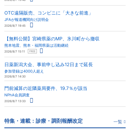
OTC遠隔販売、コンビニに「大きな前進」
JFAが報道機関向け説明会
2026/8/7 19:45
【無料公開】宮崎県薬のMP、氷川町から撤収
熊本地震、熊本・福岡県薬は活動継続
2026/8/7 15:11
FREE
日薬新潟大会、事前申し込み12日まで延長
参加登録は4000人超え
2026/8/7 14:30
門前減算の近隣薬局要件、19.7％が該当
NPhA会員調査
2026/8/7 13:33
特集・連載：診療・調剤報酬改定
一覧