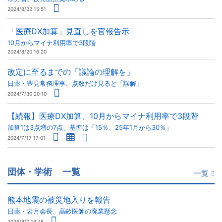
2024/8/22 15:51
「医療DX加算」見直しを官報告示
10月からマイナ利用率で3段階
2024/8/20 16:20
改定に至るまでの「議論の理解を」
日薬・豊見常務理事、点数だけ見ると「誤解」
2024/7/30 20:10
【続報】医療DX加算、10月からマイナ利用率で3段階
加算1は3点増の7点、基準は「15％、25年1月から30％」
2024/7/17 17:01
団体・学術
一覧
一覧
熊本地震の被災地入りを報告
日薬・岩月会長、高齢医師の廃業懸念
2026/8/7 19:48