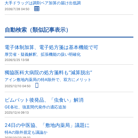
大手ドラッグは調剤ベア加算の届け出低調
2026/7/28 04:50
自動検索（類似記事表示）
電子体制加算、電子処方箋は基本機能で可
厚労省・疑義解釈、拡張機能の扱い明確化
2026/5/25 13:58
獨協医科大病院の処方箋料も“減算脱出”
アイン敷地内薬局の特A除外で、双方にメリット
2025/12/10 04:50
ビムパット後発品、「虫食い」解消
GE各社、強直間代発作の適応追加
2025/12/4 09:13
24日の中医協、「敷地内薬局」議題に
特Aの除外規定も議論か
2025/10/23 19:32