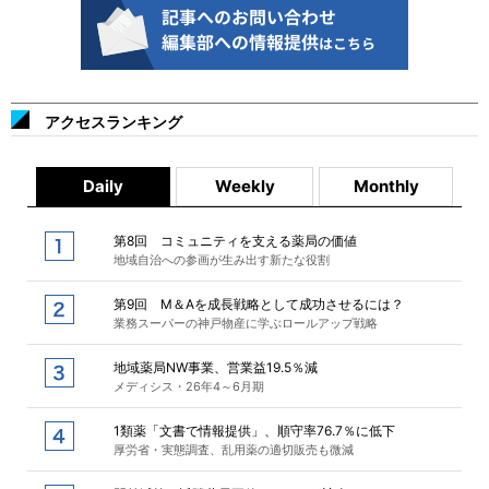
アクセスランキング
Daily
Weekly
Monthly
第8回 コミュニティを支える薬局の価値
地域自治への参画が生み出す新たな役割
第9回 M＆Aを成長戦略として成功させるには？
業務スーパーの神戸物産に学ぶロールアップ戦略
地域薬局NW事業、営業益19.5％減
メディシス・26年4～6月期
1類薬「文書で情報提供」、順守率76.7％に低下
厚労省・実態調査、乱用薬の適切販売も微減