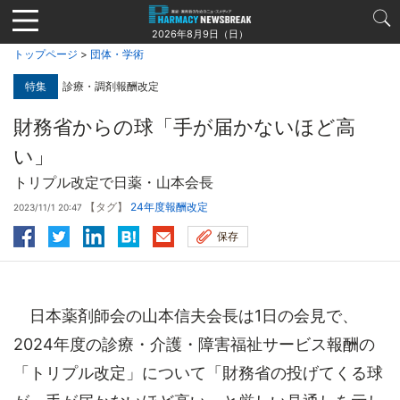
Jump
to
2026年8月9日（日）
navigation
トップページ
>
団体・学術
特集
診療・調剤報酬改定
財務省からの球「手が届かないほど高
い」
トリプル改定で日薬・山本会長
【タグ】
24年度報酬改定
2023/11/1 20:47
保存
日本薬剤師会の山本信夫会長は1日の会見で、
2024年度の診療・介護・障害福祉サービス報酬の
「トリプル改定」について「財務省の投げてくる球