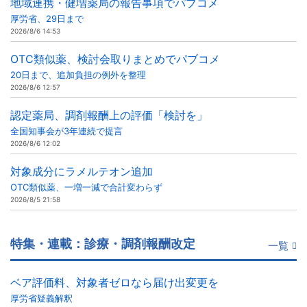
地域連携・健増薬局の報告事項でパブコメ
厚労省、29日まで
2026/8/6 14:53
OTC類似薬、検討会取りまとめでパブコメ
20日まで、追加負担の例外を整理
2026/8/6 12:57
認定薬局、調剤報酬上の評価「検討を」
全国知事会が3年連続で提言
2026/8/6 12:02
対象成分にラメルテオン追加
OTC類似薬、一増一減で合計変わらず
2026/8/5 21:58
特集・連載：診療・調剤報酬改定
一覧
ベア評価料、対象者ゼロなら届け出変更を
厚労省疑義解釈