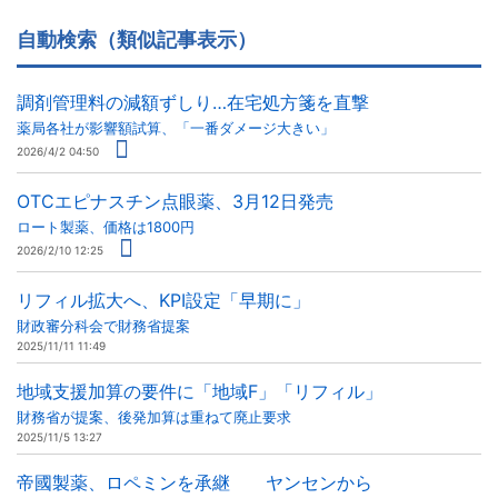
自動検索（類似記事表示）
調剤管理料の減額ずしり…在宅処方箋を直撃
薬局各社が影響額試算、「一番ダメージ大きい」
2026/4/2 04:50
OTCエピナスチン点眼薬、3月12日発売
ロート製薬、価格は1800円
2026/2/10 12:25
リフィル拡大へ、KPI設定「早期に」
財政審分科会で財務省提案
2025/11/11 11:49
地域支援加算の要件に「地域F」「リフィル」
財務省が提案、後発加算は重ねて廃止要求
2025/11/5 13:27
帝國製薬、ロペミンを承継 ヤンセンから