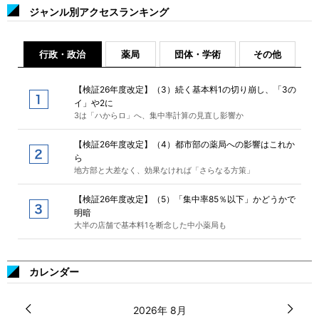
ジャンル別アクセスランキング
行政・政治
薬局
団体・学術
その他
【検証26年度改定】（3）続く基本料1の切り崩し、「3の
イ」や2に
3は「ハからロ」へ、集中率計算の見直し影響か
【検証26年度改定】（4）都市部の薬局への影響はこれか
ら
地方部と大差なく、効果なければ「さらなる方策」
【検証26年度改定】（5）「集中率85％以下」かどうかで
明暗
大半の店舗で基本料1を断念した中小薬局も
カレンダー
2026年 8月