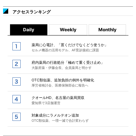
アクセスランキング
Daily
Weekly
Monthly
薬局に心電計、「置くだけでなくどう使うか」
セルメ機器の活用モデル、AF受診接続に課題
府内薬局の行政処分「極めて重く受け止め」
大阪府薬・伊藤会長、会員薬局と明かす
OTC類似薬、追加負担の例外を明確化
厚労省検討会、医療保険部会に報告へ
クオールHD、名古屋の薬局買収
愛知県で3店舗運営
対象成分にラメルテオン追加
OTC類似薬、一増一減で合計変わらず