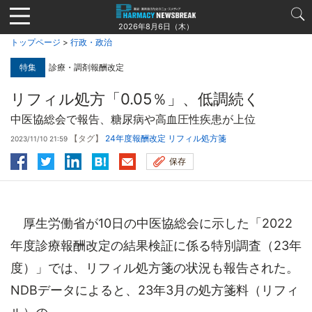
Jump
to
2026年8月6日（木）
navigation
トップページ
>
行政・政治
特集
診療・調剤報酬改定
リフィル処方「0.05％」、低調続く
中医協総会で報告、糖尿病や高血圧性疾患が上位
【タグ】
24年度報酬改定
リフィル処方箋
2023/11/10 21:59
保存
厚生労働省が10日の中医協総会に示した「2022
年度診療報酬改定の結果検証に係る特別調査（23年
度）」では、リフィル処方箋の状況も報告された。
NDBデータによると、23年3月の処方箋料（リフィ