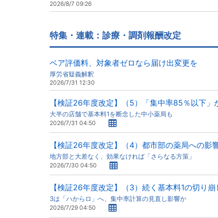
2026/8/7 09:26
特集・連載：診療・調剤報酬改定
ベア評価料、対象者ゼロなら届け出変更を
厚労省疑義解釈
2026/7/31 12:30
【検証26年度改定】（5）「集中率85％以下」
大半の店舗で基本料1を断念した中小薬局も
2026/7/31 04:50
【検証26年度改定】（4）都市部の薬局への影
地方部と大差なく、効果なければ「さらなる方策」
2026/7/30 04:50
【検証26年度改定】（3）続く基本料1の切り崩
3は「ハからロ」へ、集中率計算の見直し影響か
2026/7/29 04:50