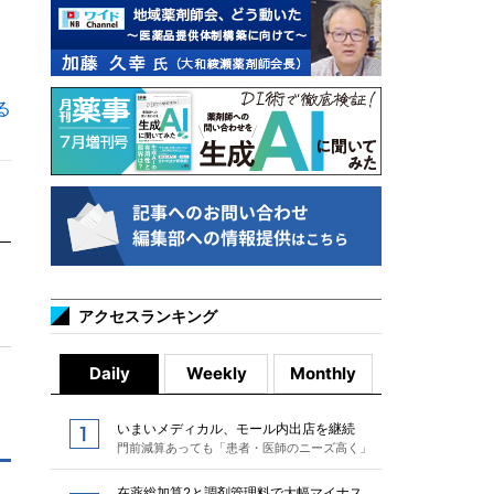
る
アクセスランキング
Daily
Weekly
Monthly
いまいメディカル、モール内出店を継続
門前減算あっても「患者・医師のニーズ高く」
在薬総加算2と調剤管理料で大幅マイナス