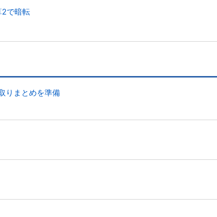
算2で暗転
取りまとめを準備