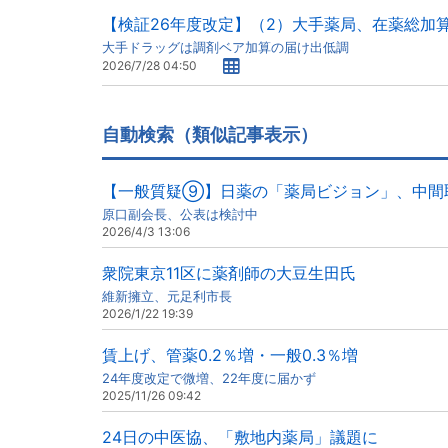
【検証26年度改定】（2）大手薬局、在薬総加
大手ドラッグは調剤ベア加算の届け出低調
2026/7/28 04:50
自動検索（類似記事表示）
【一般質疑⑨】日薬の「薬局ビジョン」、中間
原口副会長、公表は検討中
2026/4/3 13:06
衆院東京11区に薬剤師の大豆生田氏
維新擁立、元足利市長
2026/1/22 19:39
賃上げ、管薬0.2％増・一般0.3％増
24年度改定で微増、22年度に届かず
2025/11/26 09:42
24日の中医協、「敷地内薬局」議題に