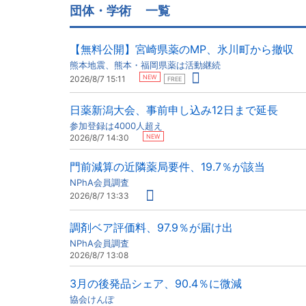
団体・学術
一覧
【無料公開】宮崎県薬のMP、氷川町から撤収
熊本地震、熊本・福岡県薬は活動継続
NEW
2026/8/7 15:11
FREE
日薬新潟大会、事前申し込み12日まで延長
参加登録は4000人超え
NEW
2026/8/7 14:30
門前減算の近隣薬局要件、19.7％が該当
NPhA会員調査
2026/8/7 13:33
調剤ベア評価料、97.9％が届け出
NPhA会員調査
2026/8/7 13:08
3月の後発品シェア、90.4％に微減
協会けんぽ