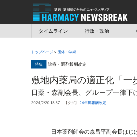
Jump
to
navigation
タイムライン
行政・政治
トップページ
>
団体・学術
診療・調剤報酬改定
特集
敷地内薬局の適正化「一
日薬・森副会長、グループ一律下
2024/2/20 18:37
【タグ】
24年度報酬改定
日本薬剤師会の森昌平副会長はじほ