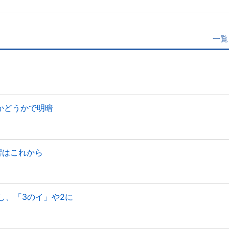
一覧
かどうかで明暗
響はこれから
し、「3のイ」や2に