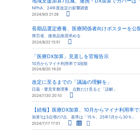
地域支援加算7点減、連携・DX加算でカバーは「
NPhA、24年度改定の影響調査
2024/9/5 21:28
長期品選定療養、医療関係者向けポスターを公
厚労省、後発品推奨求める
2024/8/22 15:51
「医療DX加算」見直しを官報告示
10月からマイナ利用率で3段階
2024/8/20 16:20
改定に至るまでの「議論の理解を」
日薬・豊見常務理事、点数だけ見ると「誤解」
2024/7/30 20:10
【続報】医療DX加算、10月からマイナ利用率で
加算1は3点増の7点、基準は「15％、25年1月から30％」
2024/7/17 17:01