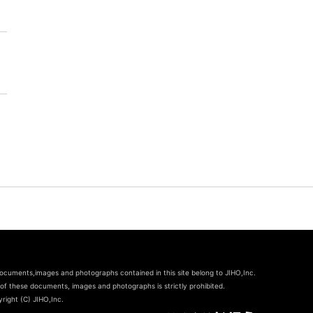
documents,images and photographs contained in this site belong to JIHO,Inc.
of these documents, images and photographs is strictly prohibited.
right (C) JIHO,Inc.