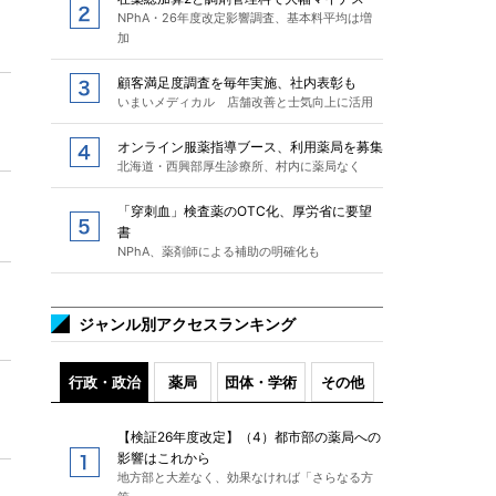
NPhA・26年度改定影響調査、基本料平均は増
加
顧客満足度調査を毎年実施、社内表彰も
いまいメディカル 店舗改善と士気向上に活用
オンライン服薬指導ブース、利用薬局を募集
北海道・西興部厚生診療所、村内に薬局なく
「穿刺血」検査薬のOTC化、厚労省に要望
書
NPhA、薬剤師による補助の明確化も
ジャンル別アクセスランキング
行政・政治
薬局
団体・学術
その他
【検証26年度改定】（4）都市部の薬局への
影響はこれから
地方部と大差なく、効果なければ「さらなる方