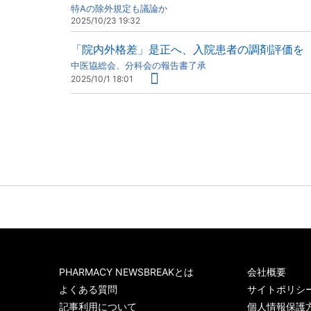
特Aの除外規定も議論か
2025/10/23 19:32
「院内外格差」是正へ、入院患者の調剤評価を
中医協総会、分科会の報告書了承
2025/10/1 18:01
PHARMACY NEWSBREAKとは
会社概要
よくある質問
サイトポリシ
記事利用について
個人情報保護