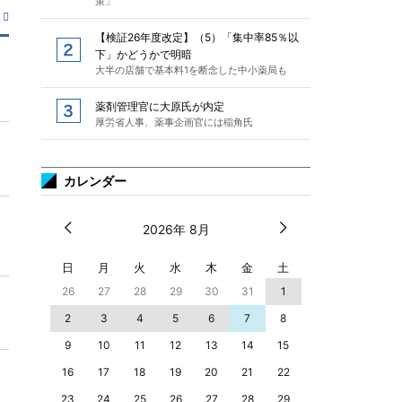
策」
【検証26年度改定】（5）「集中率85％以
下」かどうかで明暗
大半の店舗で基本料1を断念した中小薬局も
薬剤管理官に大原氏が内定
厚労省人事、薬事企画官には稲角氏
カレンダー
2026年 8月
日
月
火
水
木
金
土
26
27
28
29
30
31
1
2
3
4
5
6
7
8
9
10
11
12
13
14
15
16
17
18
19
20
21
22
23
24
25
26
27
28
29