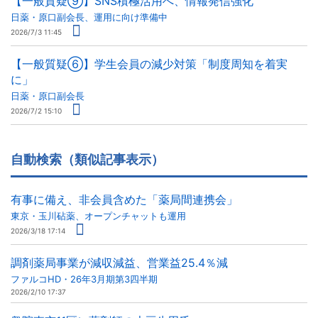
【一般質疑⑨】SNS積極活用へ、情報発信強化
日薬・原口副会長、運用に向け準備中
2026/7/3 11:45
【一般質疑⑥】学生会員の減少対策「制度周知を着実
に」
日薬・原口副会長
2026/7/2 15:10
自動検索（類似記事表示）
有事に備え、非会員含めた「薬局間連携会」
東京・玉川砧薬、オープンチャットも運用
2026/3/18 17:14
調剤薬局事業が減収減益、営業益25.4％減
ファルコHD・26年3月期第3四半期
2026/2/10 17:37