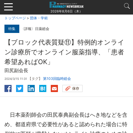
Jump
to
2026年8月6日（木）
navigation
トップページ
>
団体・学術
特集
〈詳報〉日薬総会
【ブロック代表質疑⑪】特例的オンライ
ン診療所でオンライン服薬指導、「患者
希望あればOK」
田尻副会長
【タグ】
第103回臨時総会
2024/3/15 11:31
保存
日本薬剤師会の田尻泰典副会長はへき地などを含
め、都道府県で必要性があると認められた場合に特