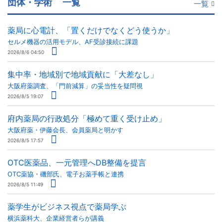
団体・学術
一覧
一覧
薬局に心電計、「置くだけでなくどう使うか」
セルメ機器の活用モデル、AF受診接続に課題
2026/8/6 04:50
集中率・地域別で地域貢献に「大差なし」
大阪府薬調査、「門前減算」の妥当性を疑問視
2026/8/5 19:07
府内薬局の行政処分「極めて重く受け止め」
大阪府薬・伊藤会長、会員薬局と明かす
2026/8/5 17:57
OTC医薬品、一元管理へDB整備を提言
OTC薬協・磯部氏、電子お薬手帳と連携
2026/8/5 11:49
薬学生がビジネス視点で薬局学ぶ
横浜薬科大、企業経営者らが講義