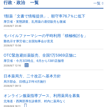
行政・政治
一覧
一覧
1類薬「文書で情報提供」、順守率76.7％に低下
厚労省・実態調査、乱用薬の適切販売も微減
2026/8/7 20:46
モバイルファーマシーの平時利用「積極検討を」
難色示す厚労省に全国知事会が意見
2026/8/7 15:56
OTC緊急避妊薬販売、全国1万5969店舗に
厚労省・今月3日時点、6月から1381店舗増
2026/8/7 12:16
日本薬局方、二十改正へ基本方針
局方部会、目標は31年4月施行
2026/8/7 09:13
オンライン服薬指導ブース、利用薬局を募集
北海道・西興部厚生診療所、村内に薬局なく
2026/8/6 18:11