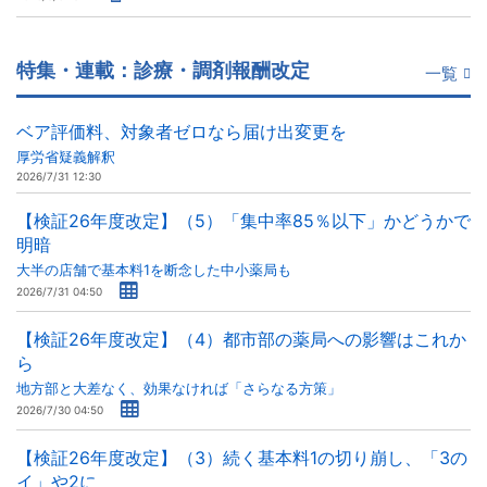
特集・連載：診療・調剤報酬改定
一覧
ベア評価料、対象者ゼロなら届け出変更を
厚労省疑義解釈
2026/7/31 12:30
【検証26年度改定】（5）「集中率85％以下」かどうかで
明暗
大半の店舗で基本料1を断念した中小薬局も
2026/7/31 04:50
【検証26年度改定】（4）都市部の薬局への影響はこれか
ら
地方部と大差なく、効果なければ「さらなる方策」
2026/7/30 04:50
【検証26年度改定】（3）続く基本料1の切り崩し、「3の
イ」や2に