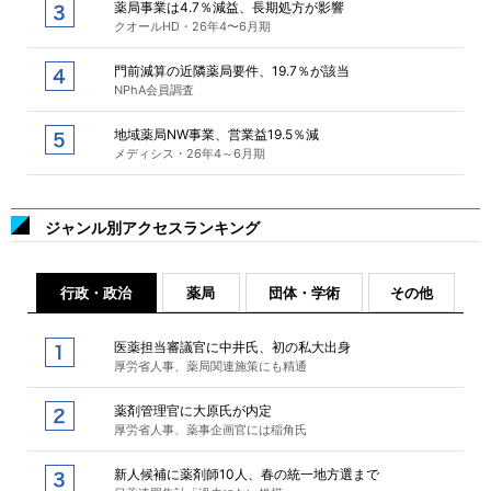
薬局事業は4.7％減益、長期処方が影響
クオールHD・26年4〜6月期
門前減算の近隣薬局要件、19.7％が該当
NPhA会員調査
地域薬局NW事業、営業益19.5％減
メディシス・26年4～6月期
ジャンル別アクセスランキング
行政・政治
薬局
団体・学術
その他
医薬担当審議官に中井氏、初の私大出身
厚労省人事、薬局関連施策にも精通
薬剤管理官に大原氏が内定
厚労省人事、薬事企画官には稲角氏
新人候補に薬剤師10人、春の統一地方選まで