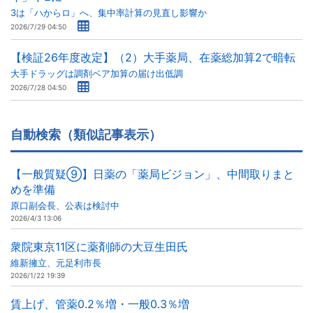
3は「ハからロ」へ、集中率計算の見直し影響か
2026/7/29 04:50
【検証26年度改定】（2）大手薬局、在薬総加算2で暗転
大手ドラッグは調剤ベア加算の届け出低調
2026/7/28 04:50
自動検索（類似記事表示）
【一般質疑⑨】日薬の「薬局ビジョン」、中間取りまと
めを準備
原口副会長、公表は検討中
2026/4/3 13:06
衆院東京11区に薬剤師の大豆生田氏
維新擁立、元足利市長
2026/1/22 19:39
賃上げ、管薬0.2％増・一般0.3％増