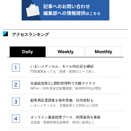
アクセスランキング
Daily
Weekly
Monthly
いまいメディカル、モール内出店を継続
門前減算あっても「患者・医師のニーズ高く」
在薬総加算2と調剤管理料で大幅マイナス
NPhA・26年度改定影響調査、基本料平均は増加
顧客満足度調査を毎年実施、社内表彰も
いまいメディカル 店舗改善と士気向上に活用
オンライン服薬指導ブース、利用薬局を募集
北海道・西興部厚生診療所、村内に薬局なく