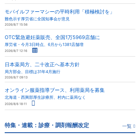
モバイルファーマシーの平時利用「積極検討を」
難色示す厚労省に全国知事会が意見
2026/8/7 15:56
OTC緊急避妊薬販売、全国1万5969店舗に
厚労省・今月3日時点、6月から1381店舗増
2026/8/7 12:16
日本薬局方、二十改正へ基本方針
局方部会、目標は31年4月施行
2026/8/7 09:13
オンライン服薬指導ブース、利用薬局を募集
北海道・西興部厚生診療所、村内に薬局なく
2026/8/6 18:11
特集・連載：診療・調剤報酬改定
一覧