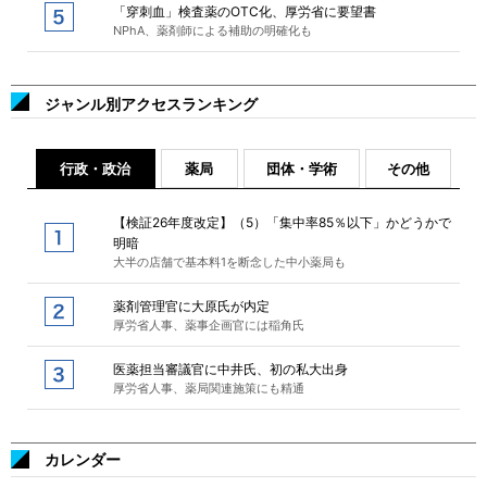
「穿刺血」検査薬のOTC化、厚労省に要望書
NPhA、薬剤師による補助の明確化も
ジャンル別アクセスランキング
行政・政治
薬局
団体・学術
その他
【検証26年度改定】（5）「集中率85％以下」かどうかで
明暗
大半の店舗で基本料1を断念した中小薬局も
薬剤管理官に大原氏が内定
厚労省人事、薬事企画官には稲角氏
医薬担当審議官に中井氏、初の私大出身
厚労省人事、薬局関連施策にも精通
カレンダー