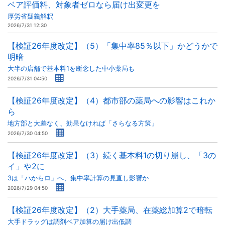
ベア評価料、対象者ゼロなら届け出変更を
厚労省疑義解釈
2026/7/31 12:30
【検証26年度改定】（5）「集中率85％以下」かどうかで
明暗
大半の店舗で基本料1を断念した中小薬局も
2026/7/31 04:50
【検証26年度改定】（4）都市部の薬局への影響はこれか
ら
地方部と大差なく、効果なければ「さらなる方策」
2026/7/30 04:50
【検証26年度改定】（3）続く基本料1の切り崩し、「3の
イ」や2に
3は「ハからロ」へ、集中率計算の見直し影響か
2026/7/29 04:50
【検証26年度改定】（2）大手薬局、在薬総加算2で暗転
大手ドラッグは調剤ベア加算の届け出低調