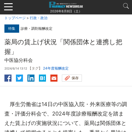
Jump
to
2026年8月8日（土）
navigation
トップページ
>
行政・政治
特集
診療・調剤報酬改定
薬局の賃上げ状況「関係団体と連携し把
握」
中医協分科会
【タグ】
24年度報酬改定
2024/6/14 13:12
保存
厚生労働省は14日の中医協入院・外来医療等の調
査・評価分科会で、2024年度診療報酬改定を踏ま
えた賃上げの実施状況について、薬局は関係団体と