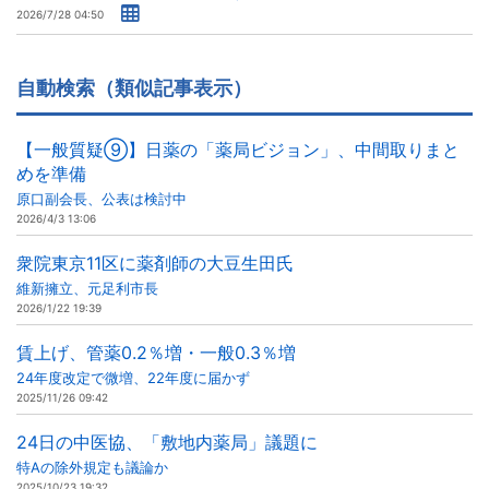
2026/7/28 04:50
自動検索（類似記事表示）
【一般質疑⑨】日薬の「薬局ビジョン」、中間取りまと
めを準備
原口副会長、公表は検討中
2026/4/3 13:06
衆院東京11区に薬剤師の大豆生田氏
維新擁立、元足利市長
2026/1/22 19:39
賃上げ、管薬0.2％増・一般0.3％増
24年度改定で微増、22年度に届かず
2025/11/26 09:42
24日の中医協、「敷地内薬局」議題に
特Aの除外規定も議論か
2025/10/23 19:32