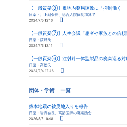
【一般質疑⑧】敷地内薬局誘致に「抑制働く」
日薬・川上副会長、総合入院体制加算で
2024/7/5 12:16
【一般質疑⑦】人生会議「患者や家族との信頼
日薬・荻野氏
2024/7/5 12:11
【一般質疑⑥】注射針一体型製品の廃棄巡る対
日薬・髙松氏
2024/7/4 17:46
団体・学術
一覧
熊本地震の被災地入りを報告
日薬・岩月会長、高齢医師の廃業懸念
2026/8/7 19:48