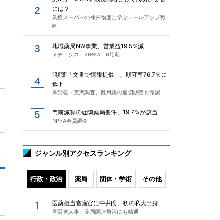
には？
業務スーパーの神戸物産に学ぶロールアップ戦
略
地域薬局NW事業、営業益19.5％減
メディシス・26年4～6月期
1類薬「文書で情報提供」、順守率76.7％に
低下
厚労省・実態調査、乱用薬の適切販売も微減
門前減算の近隣薬局要件、19.7％が該当
NPhA会員調査
ジャンル別アクセスランキング
行政・政治
薬局
団体・学術
その他
医薬担当審議官に中井氏、初の私大出身
厚労省人事、薬局関連施策にも精通