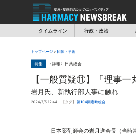
Jump
to
navigation
タイムライン
行政・政治
トップページ
>
団体・学術
〈詳報〉日薬総会
特集
【一般質疑⑪】「理事一
岩月氏、新執行部人事に触れ
2024/7/5 12:44
【タグ】
第104回定時総会
日本薬剤師会の岩月進会長（当時常