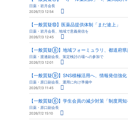
日薬・岩月会長
2026/7/3 12:54
【一般質疑⑩】医薬品提供体制「まだ途上」
日薬・岩月会長、地域で意義発信を
2026/7/3 12:45
【一般質疑⑧】地域フォーミュラリ、都道府県
日薬・渡邊副会長、策定検討の場への参加で
2026/7/3 12:01
【一般質疑⑨】SNS積極活用へ、情報発信強化
日薬・原口副会長、運用に向け準備中
2026/7/3 11:45
【一般質疑⑥】学生会員の減少対策「制度周知
日薬・原口副会長
2026/7/2 15:10