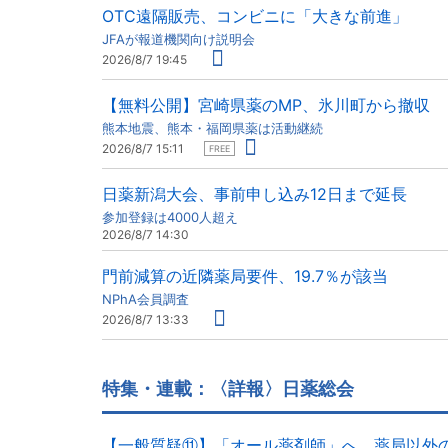
OTC遠隔販売、コンビニに「大きな前進」
JFAが報道機関向け説明会
2026/8/7 19:45
【無料公開】宮崎県薬のMP、氷川町から撤収
熊本地震、熊本・福岡県薬は活動継続
2026/8/7 15:11
FREE
日薬新潟大会、事前申し込み12日まで延長
参加登録は4000人超え
2026/8/7 14:30
門前減算の近隣薬局要件、19.7％が該当
NPhA会員調査
2026/8/7 13:33
特集・連載：〈詳報〉日薬総会
【一般質疑⑪】「オール薬剤師」へ、薬局以外