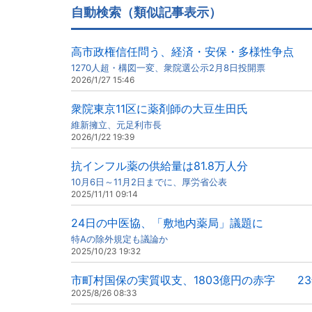
自動検索（類似記事表示）
高市政権信任問う、経済・安保・多様性争点
1270人超・構図一変、衆院選公示2月8日投開票
2026/1/27 15:46
衆院東京11区に薬剤師の大豆生田氏
維新擁立、元足利市長
2026/1/22 19:39
抗インフル薬の供給量は81.8万人分
10月6日～11月2日までに、厚労省公表
2025/11/11 09:14
24日の中医協、「敷地内薬局」議題に
特Aの除外規定も議論か
2025/10/23 19:32
市町村国保の実質収支、1803億円の赤字 2
2025/8/26 08:33