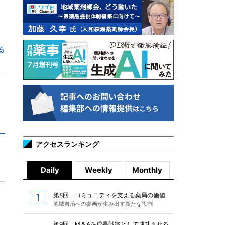
る
アクセスランキング
Daily
Weekly
Monthly
第8回 コミュニティを支える薬局の価値
地域自治への参画が生み出す新たな役割
第9回 M＆Aを成長戦略として成功させる