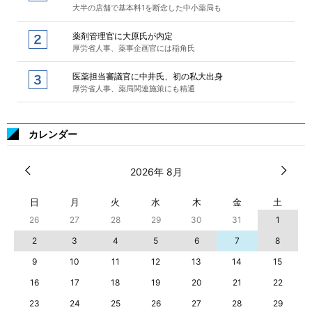
大半の店舗で基本料1を断念した中小薬局も
薬剤管理官に大原氏が内定
厚労省人事、薬事企画官には稲角氏
医薬担当審議官に中井氏、初の私大出身
厚労省人事、薬局関連施策にも精通
カレンダー
2026年 8月
日
月
火
水
木
金
土
26
27
28
29
30
31
1
2
3
4
5
6
7
8
9
10
11
12
13
14
15
16
17
18
19
20
21
22
23
24
25
26
27
28
29