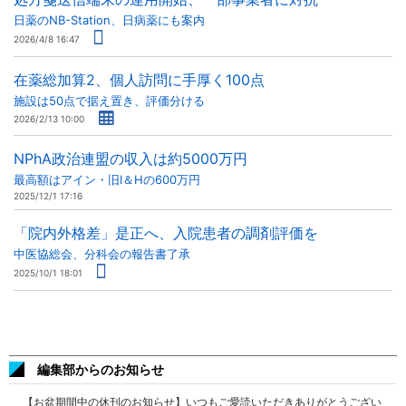
日薬のNB-Station、日病薬にも案内
2026/4/8 16:47
在薬総加算2、個人訪問に手厚く100点
施設は50点で据え置き、評価分ける
2026/2/13 10:00
NPhA政治連盟の収入は約5000万円
最高額はアイン・旧I＆Hの600万円
2025/12/1 17:16
「院内外格差」是正へ、入院患者の調剤評価を
中医協総会、分科会の報告書了承
2025/10/1 18:01
編集部からのお知らせ
【お盆期間中の休刊のお知らせ】いつもご愛読いただきありがとうござい