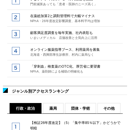
門前減算あっても「患者・医師のニーズ高く」
在薬総加算2と調剤管理料で大幅マイナス
NPhA・26年度改定影響調査、基本料平均は増加
顧客満足度調査を毎年実施、社内表彰も
いまいメディカル 店舗改善と士気向上に活用
オンライン服薬指導ブース、利用薬局を募集
北海道・西興部厚生診療所、村内に薬局なく
「穿刺血」検査薬のOTC化、厚労省に要望書
NPhA、薬剤師による補助の明確化も
ジャンル別アクセスランキング
行政・政治
薬局
団体・学術
その他
【検証26年度改定】（5）「集中率85％以下」かどうかで
明暗