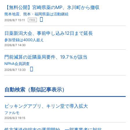
【無料公開】宮崎県薬のMP、氷川町から撤収
熊本地震、熊本・福岡県薬は活動継続
2026/8/7 15:11
FREE
日薬新潟大会、事前申し込み12日まで延長
参加登録は4000人超え
2026/8/7 14:30
門前減算の近隣薬局要件、19.7％が該当
NPhA会員調査
2026/8/7 13:33
自動検索（類似記事表示）
ピッキングアプリ、キリン堂で導入拡大
ファルモ
2026/6/2 19:15
処方箋送信端末の運用開始、一部事業者に対抗