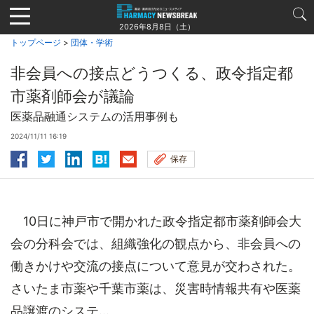
Jump
to
2026年8月8日（土）
navigation
トップページ
>
団体・学術
非会員への接点どうつくる、政令指定都
市薬剤師会が議論
医薬品融通システムの活用事例も
2024/11/11 16:19
保存
10日に神戸市で開かれた政令指定都市薬剤師会大
会の分科会では、組織強化の観点から、非会員への
働きかけや交流の接点について意見が交わされた。
さいたま市薬や千葉市薬は、災害時情報共有や医薬
品譲渡のシステ...