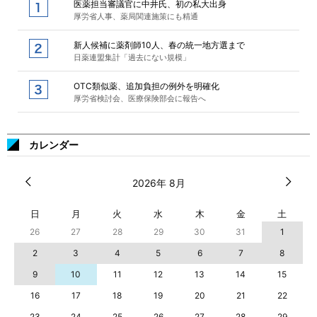
医薬担当審議官に中井氏、初の私大出身
厚労省人事、薬局関連施策にも精通
新人候補に薬剤師10人、春の統一地方選まで
日薬連盟集計「過去にない規模」
OTC類似薬、追加負担の例外を明確化
厚労省検討会、医療保険部会に報告へ
カレンダー
2026年 8月
日
月
火
水
木
金
土
26
27
28
29
30
31
1
2
3
4
5
6
7
8
9
10
11
12
13
14
15
16
17
18
19
20
21
22
23
24
25
26
27
28
29