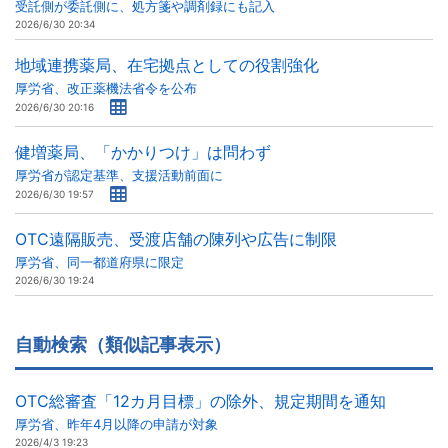
受託側が委託側に、処方箋や調剤録にも記入
2026/6/30 20:34
地域連携薬局、在宅拠点としての役割強化
厚労省、改正薬機法省令を公布
2026/6/30 20:16
健増薬局、「かかりつけ」は問わず
厚労省が認定基準、支援活動前面に
2026/6/30 19:57
OTC遠隔販売、受渡店舗の陳列や広告に制限
厚労省、同一都道府県に限定
2026/6/30 19:24
自動検索（類似記事表示）
OTC総審査「12カ月目標」の除外、規定期間を通知
厚労省、昨年4月以降の申請が対象
2026/4/3 19:23