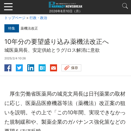
Jump
to
2026年8月10日（月）
navigation
トップページ
>
行政・政治
特集
薬機法改正
10年分の要望盛り込み薬機法改正へ
城医薬局長、安定供給とラグ/ロス解消に意欲
2025/2/4 10:26
保存
厚生労働省医薬局の城克文局長は日刊薬業の取材
に応じ、医薬品医療機器等法（薬機法）改正案の狙
いを説明。その上で「この10年間、実現できなかっ
た規制緩和や、製薬企業のガバナンス強化策などの