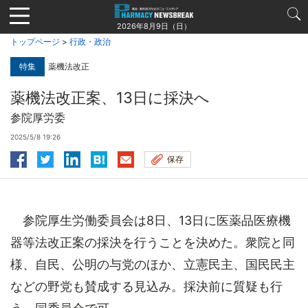
Jump
to
2026年8月9日（日）
navigation
トップページ
>
行政・政治
特集
薬機法改正
薬機法改正案、13日に採決へ
参院厚労委
2025/5/8 19:26
保存
参院厚生労働委員会は8日、13日に医薬品医療機
器等法改正案の採決を行うことを決めた。衆院と同
様、自民、公明の与党のほか、立憲民主、国民民主
などの野党も賛成する見込み。採決前に質疑も行