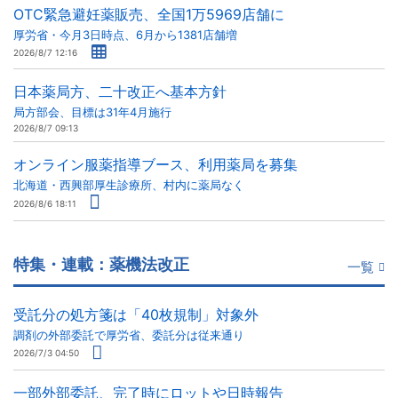
OTC緊急避妊薬販売、全国1万5969店舗に
厚労省・今月3日時点、6月から1381店舗増
2026/8/7 12:16
日本薬局方、二十改正へ基本方針
局方部会、目標は31年4月施行
2026/8/7 09:13
オンライン服薬指導ブース、利用薬局を募集
北海道・西興部厚生診療所、村内に薬局なく
2026/8/6 18:11
特集・連載：薬機法改正
一覧
受託分の処方箋は「40枚規制」対象外
調剤の外部委託で厚労省、委託分は従来通り
2026/7/3 04:50
一部外部委託、完了時にロットや日時報告