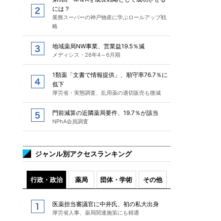
には？
業務スーパーの神戸物産に学ぶロールアップ戦
略
地域薬局NW事業、営業益19.5％減
メディシス・26年4～6月期
1類薬「文書で情報提供」、順守率76.7％に
低下
厚労省・実態調査、乱用薬の適切販売も微減
門前減算の近隣薬局要件、19.7％が該当
NPhA会員調査
ジャンル別アクセスランキング
行政・政治
薬局
団体・学術
その他
医薬担当審議官に中井氏、初の私大出身
厚労省人事、薬局関連施策にも精通