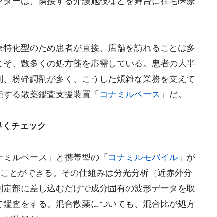
ンターは、隣接する介護施設などを舞台に在宅医療
特化型のため患者が直接、店舗を訪れることは多
こそ、数多くの処方箋を応需している。患者の大半
剤、粉砕調剤が多く、こうした煩雑な業務を支えて
売する散薬鑑査支援装置「
コナミルベース
」だ。
早くチェック
ミルベース」と携帯型の「
コナミルモバイル
」が
ることができる。その仕組みは分光分析（近赤外分
測定部に差し込むだけで成分固有の波形データを取
て鑑査をする。混合散薬についても、混合比が処方