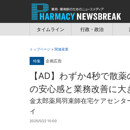
Jump
to
navigation
タイムライン
行政・政治
トップページ
>
関連産業
企画広告
特集
【AD】わずか4秒で散薬
の安心感と業務改善に大
金太郎薬局羽束師在宅ケアセン
イ
2025/5/22 10:00