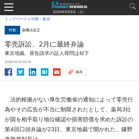
Jump
to
2026年8月8日（土）
navigation
トップページ
>
行政・政治
特集
薬機法改正
零売訴訟、2月に最終弁論
東京地裁、原告請求の証人尋問は却下
2025/12/23 20:19
保存
法的根拠がない厚生労働省の通知によって零売行
為やその広告が不当に制限されたとして、薬局3社
が国を相手取り地位確認や損害賠償を求めた訴訟の
第4回口頭弁論が23日、東京地裁で開かれた。鎌野