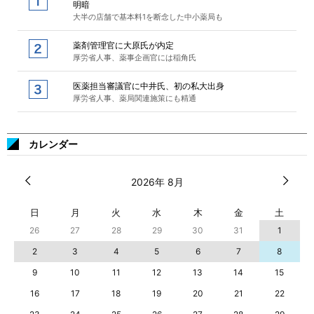
明暗
大半の店舗で基本料1を断念した中小薬局も
薬剤管理官に大原氏が内定
厚労省人事、薬事企画官には稲角氏
医薬担当審議官に中井氏、初の私大出身
厚労省人事、薬局関連施策にも精通
カレンダー
2026年 8月
日
月
火
水
木
金
土
26
27
28
29
30
31
1
2
3
4
5
6
7
8
9
10
11
12
13
14
15
16
17
18
19
20
21
22