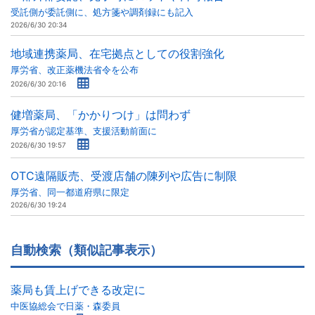
受託側が委託側に、処方箋や調剤録にも記入
2026/6/30 20:34
地域連携薬局、在宅拠点としての役割強化
厚労省、改正薬機法省令を公布
2026/6/30 20:16
健増薬局、「かかりつけ」は問わず
厚労省が認定基準、支援活動前面に
2026/6/30 19:57
OTC遠隔販売、受渡店舗の陳列や広告に制限
厚労省、同一都道府県に限定
2026/6/30 19:24
自動検索（類似記事表示）
薬局も賃上げできる改定に
中医協総会で日薬・森委員