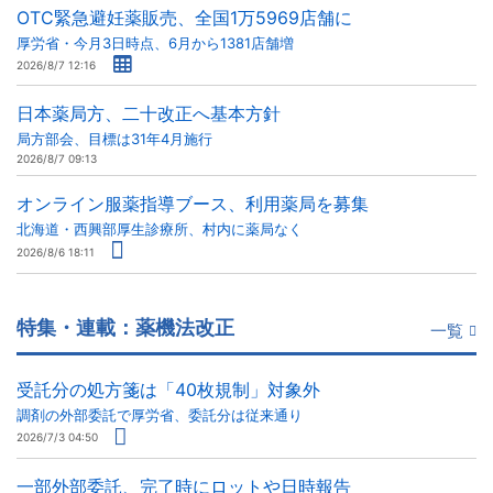
OTC緊急避妊薬販売、全国1万5969店舗に
厚労省・今月3日時点、6月から1381店舗増
2026/8/7 12:16
日本薬局方、二十改正へ基本方針
局方部会、目標は31年4月施行
2026/8/7 09:13
オンライン服薬指導ブース、利用薬局を募集
北海道・西興部厚生診療所、村内に薬局なく
2026/8/6 18:11
特集・連載：薬機法改正
一覧
受託分の処方箋は「40枚規制」対象外
調剤の外部委託で厚労省、委託分は従来通り
2026/7/3 04:50
一部外部委託、完了時にロットや日時報告