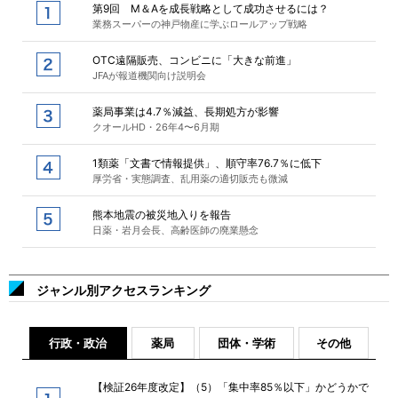
第9回 M＆Aを成長戦略として成功させるには？
業務スーパーの神戸物産に学ぶロールアップ戦略
OTC遠隔販売、コンビニに「大きな前進」
JFAが報道機関向け説明会
薬局事業は4.7％減益、長期処方が影響
クオールHD・26年4〜6月期
1類薬「文書で情報提供」、順守率76.7％に低下
厚労省・実態調査、乱用薬の適切販売も微減
熊本地震の被災地入りを報告
日薬・岩月会長、高齢医師の廃業懸念
ジャンル別アクセスランキング
行政・政治
薬局
団体・学術
その他
【検証26年度改定】（5）「集中率85％以下」かどうかで