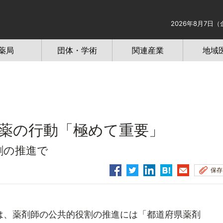
2026年8月7日（
薬局
団体・学術
関連産業
地域
薬の行動「極めて重要」
割の推進で
保存
、薬剤師の公共的役割の推進には「都道府県薬剤