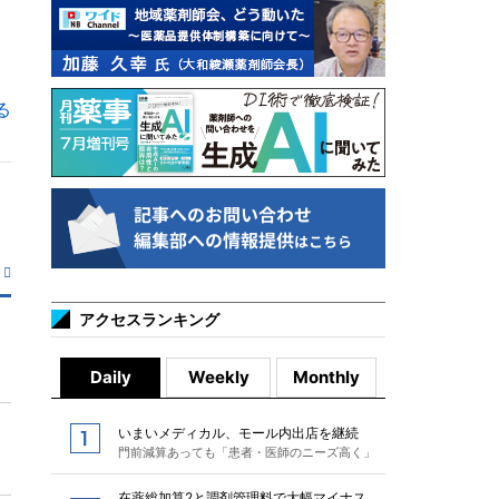
る
アクセスランキング
Daily
Weekly
Monthly
いまいメディカル、モール内出店を継続
門前減算あっても「患者・医師のニーズ高く」
在薬総加算2と調剤管理料で大幅マイナス