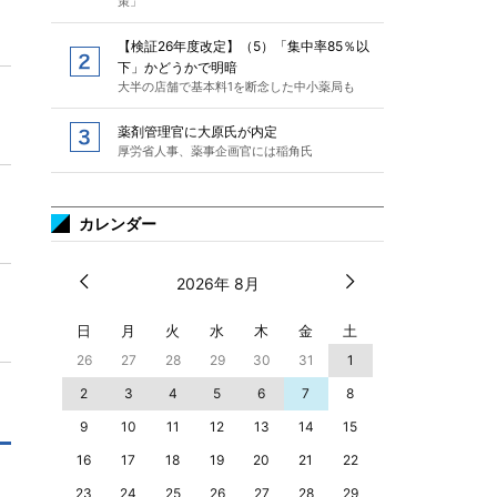
策」
【検証26年度改定】（5）「集中率85％以
下」かどうかで明暗
大半の店舗で基本料1を断念した中小薬局も
薬剤管理官に大原氏が内定
厚労省人事、薬事企画官には稲角氏
カレンダー
2026年 8月
日
月
火
水
木
金
土
26
27
28
29
30
31
1
2
3
4
5
6
7
8
9
10
11
12
13
14
15
16
17
18
19
20
21
22
23
24
25
26
27
28
29