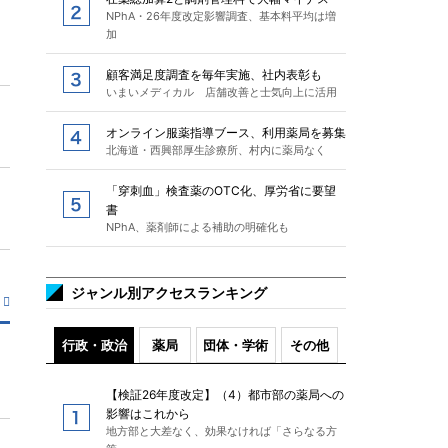
NPhA・26年度改定影響調査、基本料平均は増
加
顧客満足度調査を毎年実施、社内表彰も
いまいメディカル 店舗改善と士気向上に活用
オンライン服薬指導ブース、利用薬局を募集
北海道・西興部厚生診療所、村内に薬局なく
「穿刺血」検査薬のOTC化、厚労省に要望
書
NPhA、薬剤師による補助の明確化も
ジャンル別アクセスランキング
行政・政治
薬局
団体・学術
その他
【検証26年度改定】（4）都市部の薬局への
影響はこれから
地方部と大差なく、効果なければ「さらなる方