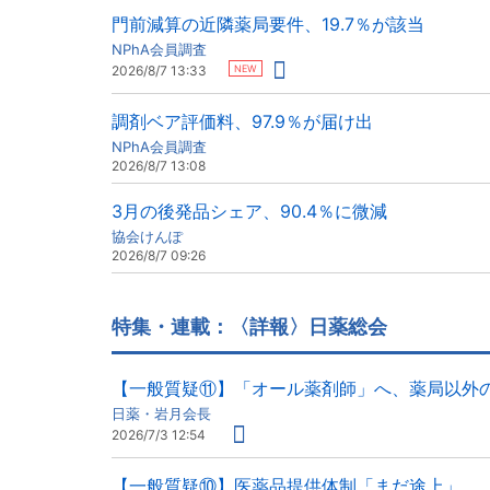
門前減算の近隣薬局要件、19.7％が該当
NPhA会員調査
NEW
2026/8/7 13:33
調剤ベア評価料、97.9％が届け出
NPhA会員調査
2026/8/7 13:08
3月の後発品シェア、90.4％に微減
協会けんぽ
2026/8/7 09:26
特集・連載：〈詳報〉日薬総会
【一般質疑⑪】「オール薬剤師」へ、薬局以外
日薬・岩月会長
2026/7/3 12:54
【一般質疑⑩】医薬品提供体制「まだ途上」