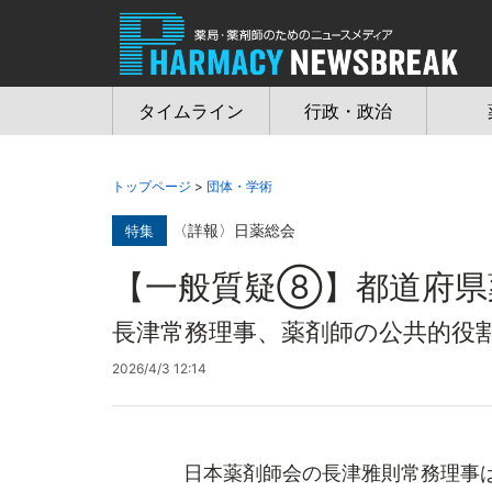
Jump
to
navigation
タイムライン
行政・政治
トップページ
>
団体・学術
〈詳報〉日薬総会
特集
【一般質疑⑧】都道府県
長津常務理事、薬剤師の公共的役
2026/4/3 12:14
日本薬剤師会の長津雅則常務理事は