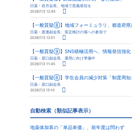
日薬・岩月会長、地域で意義発信を
2026/7/3 12:45
【一般質疑⑧】地域フォーミュラリ、都道府県
日薬・渡邊副会長、策定検討の場への参加で
2026/7/3 12:01
【一般質疑⑨】SNS積極活用へ、情報発信強化
日薬・原口副会長、運用に向け準備中
2026/7/3 11:45
【一般質疑⑥】学生会員の減少対策「制度周知
日薬・原口副会長
2026/7/2 15:10
自動検索（類似記事表示）
地薬体加算の「単品単価」、前年度は問わず