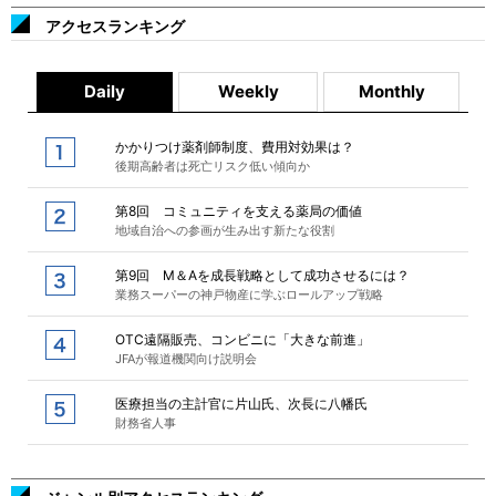
アクセスランキング
Daily
Weekly
Monthly
かかりつけ薬剤師制度、費用対効果は？
後期高齢者は死亡リスク低い傾向か
第8回 コミュニティを支える薬局の価値
地域自治への参画が生み出す新たな役割
第9回 M＆Aを成長戦略として成功させるには？
業務スーパーの神戸物産に学ぶロールアップ戦略
OTC遠隔販売、コンビニに「大きな前進」
JFAが報道機関向け説明会
医療担当の主計官に片山氏、次長に八幡氏
財務省人事