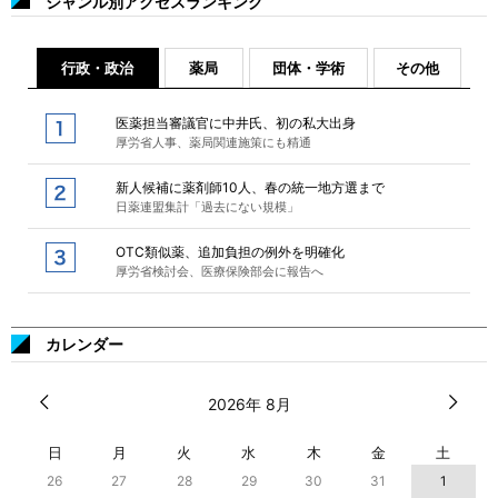
ジャンル別アクセスランキング
行政・政治
薬局
団体・学術
その他
医薬担当審議官に中井氏、初の私大出身
厚労省人事、薬局関連施策にも精通
新人候補に薬剤師10人、春の統一地方選まで
日薬連盟集計「過去にない規模」
OTC類似薬、追加負担の例外を明確化
厚労省検討会、医療保険部会に報告へ
カレンダー
2026年 8月
日
月
火
水
木
金
土
26
27
28
29
30
31
1