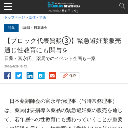
Jump
to
2026年8月11日（火）
navigation
トップページ
>
団体・学術
特集
〈詳報〉日薬総会
【ブロック代表質疑③】緊急避妊薬販売
通じ性教育にも関与を
日薬・富永氏、薬局でのイベント企画も一案
2026/6/29 16:42
保存
日本薬剤師会の富永孝治理事（当時常務理事）
は、薬局は要指導医薬品の緊急避妊薬の販売を通じ
て、若年層への性教育にも携わっていくことが重要