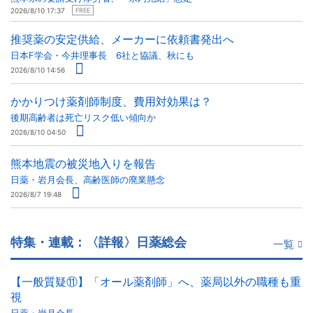
2026/8/10 17:37
FREE
推奨薬の安定供給、メーカーに依頼書発出へ
日本F学会・今井理事長 6社と協議、秋にも
2026/8/10 14:56
かかりつけ薬剤師制度、費用対効果は？
後期高齢者は死亡リスク低い傾向か
2026/8/10 04:50
熊本地震の被災地入りを報告
日薬・岩月会長、高齢医師の廃業懸念
2026/8/7 19:48
特集・連載：〈詳報〉日薬総会
一覧
【一般質疑⑪】「オール薬剤師」へ、薬局以外の職種も重
視