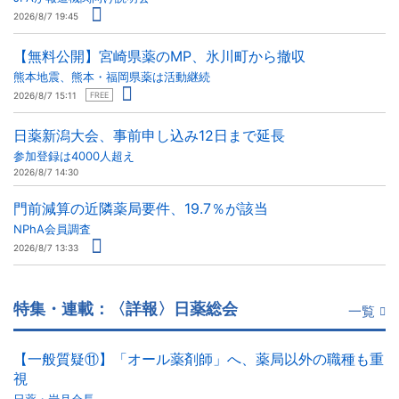
2026/8/7 19:45
【無料公開】宮崎県薬のMP、氷川町から撤収
熊本地震、熊本・福岡県薬は活動継続
2026/8/7 15:11
FREE
日薬新潟大会、事前申し込み12日まで延長
参加登録は4000人超え
2026/8/7 14:30
門前減算の近隣薬局要件、19.7％が該当
NPhA会員調査
2026/8/7 13:33
特集・連載：〈詳報〉日薬総会
一覧
【一般質疑⑪】「オール薬剤師」へ、薬局以外の職種も重
視