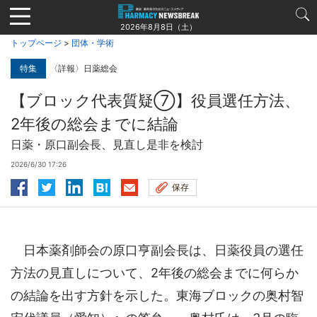
Jump
to
2026年8月8日（土）
navigation
トップページ
>
団体・学術
特集
〈詳報〉日薬総会
【ブロック代表質疑⑦】役員選任方法、
2年後の総会までに結論
日薬・原口副会長、見直し是非を検討
2026/6/30 17:26
保存
日本薬剤師会の原口亨副会長は、日薬役員の選任
方法の見直しについて、2年後の総会までに何らか
の結論を出す方針を示した。東海ブロックの奥村智