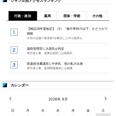
ジャンル別アクセスランキング
行政・政治
薬局
団体・学術
その他
【検証26年度改定】（5）「集中率85％以下」かどうかで
明暗
大半の店舗で基本料1を断念した中小薬局も
薬剤管理官に大原氏が内定
厚労省人事、薬事企画官には稲角氏
医薬担当審議官に中井氏、初の私大出身
厚労省人事、薬局関連施策にも精通
カレンダー
2026年 8月
日
月
火
水
木
金
土