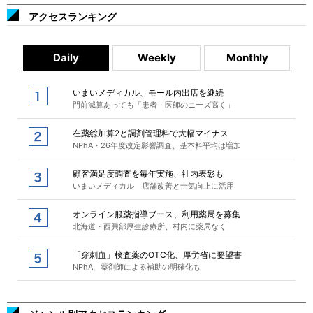
アクセスランキング
Daily
Weekly
Monthly
いまいメディカル、モール内出店を継続
門前減算あっても「患者・医師のニーズ高く」
在薬総加算2と調剤管理料で大幅マイナス
NPhA・26年度改定影響調査、基本料平均は増加
顧客満足度調査を毎年実施、社内表彰も
いまいメディカル 店舗改善と士気向上に活用
オンライン服薬指導ブース、利用薬局を募集
北海道・西興部厚生診療所、村内に薬局なく
「穿刺血」検査薬のOTC化、厚労省に要望書
NPhA、薬剤師による補助の明確化も