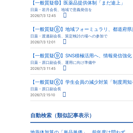
【一般質疑⑩】医薬品提供体制「まだ途上」
日薬・岩月会長、地域で意義発信を
2026/7/3 12:45
【一般質疑⑧】地域フォーミュラリ、都道府県
日薬・渡邊副会長、策定検討の場への参加で
2026/7/3 12:01
【一般質疑⑨】SNS積極活用へ、情報発信強化
日薬・原口副会長、運用に向け準備中
2026/7/3 11:45
【一般質疑⑥】学生会員の減少対策「制度周知
日薬・原口副会長
2026/7/2 15:10
自動検索（類似記事表示）
地薬体加算の「単品単価」、前年度は問わず