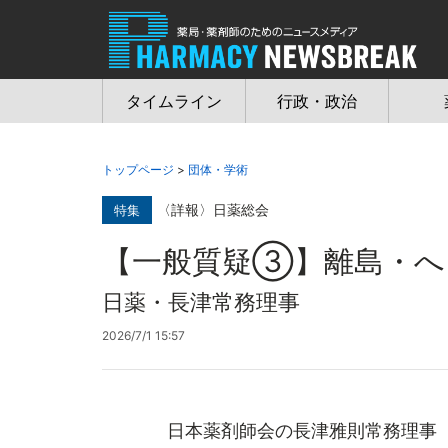
Jump
to
navigation
タイムライン
行政・政治
トップページ
>
団体・学術
〈詳報〉日薬総会
特集
【一般質疑③】離島・へ
日薬・長津常務理事
2026/7/1 15:57
日本薬剤師会の長津雅則常務理事（