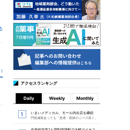
る
アクセスランキング
Daily
Weekly
Monthly
いまいメディカル、モール内出店を継続
門前減算あっても「患者・医師のニーズ高く」
在薬総加算2と調剤管理料で大幅マイナス