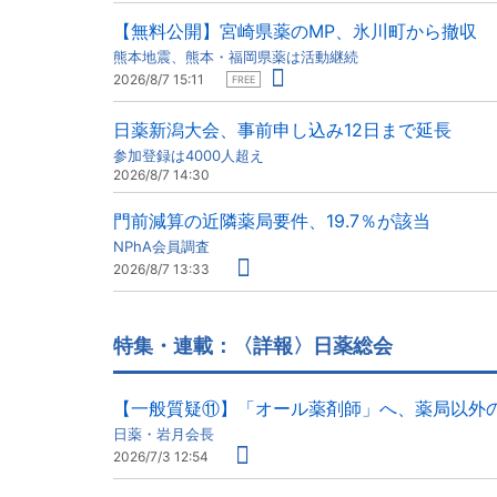
【無料公開】宮崎県薬のMP、氷川町から撤収
熊本地震、熊本・福岡県薬は活動継続
2026/8/7 15:11
FREE
日薬新潟大会、事前申し込み12日まで延長
参加登録は4000人超え
2026/8/7 14:30
門前減算の近隣薬局要件、19.7％が該当
NPhA会員調査
2026/8/7 13:33
特集・連載：〈詳報〉日薬総会
【一般質疑⑪】「オール薬剤師」へ、薬局以外
日薬・岩月会長
2026/7/3 12:54