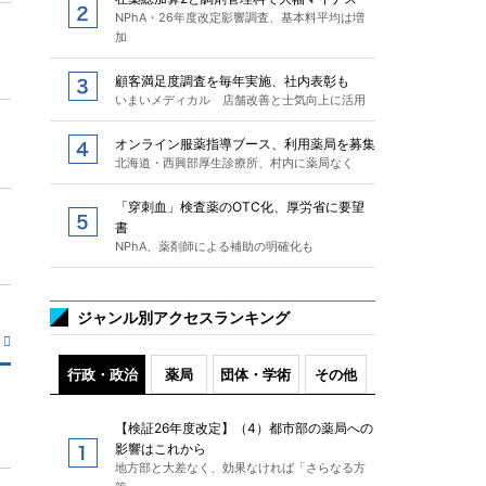
NPhA・26年度改定影響調査、基本料平均は増
加
顧客満足度調査を毎年実施、社内表彰も
いまいメディカル 店舗改善と士気向上に活用
オンライン服薬指導ブース、利用薬局を募集
北海道・西興部厚生診療所、村内に薬局なく
「穿刺血」検査薬のOTC化、厚労省に要望
書
NPhA、薬剤師による補助の明確化も
ジャンル別アクセスランキング
行政・政治
薬局
団体・学術
その他
【検証26年度改定】（4）都市部の薬局への
影響はこれから
地方部と大差なく、効果なければ「さらなる方