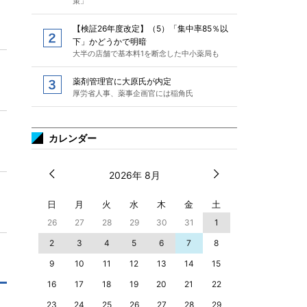
策」
【検証26年度改定】（5）「集中率85％以
下」かどうかで明暗
大半の店舗で基本料1を断念した中小薬局も
薬剤管理官に大原氏が内定
厚労省人事、薬事企画官には稲角氏
カレンダー
2026年 8月
日
月
火
水
木
金
土
26
27
28
29
30
31
1
2
3
4
5
6
7
8
9
10
11
12
13
14
15
16
17
18
19
20
21
22
23
24
25
26
27
28
29