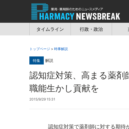
Jump
to
navigation
タイムライン
行政・政治
トップページ
>
時事解説
解説
特集
認知症対策、高まる薬剤
職能生かし貢献を
2015/9/29 15:31
認知症対策で薬剤師に対する期待が