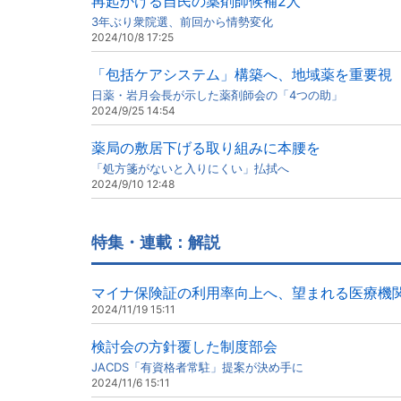
再起かける自民の薬剤師候補2人
3年ぶり衆院選、前回から情勢変化
2024/10/8 17:25
「包括ケアシステム」構築へ、地域薬を重要視
日薬・岩月会長が示した薬剤師会の「4つの助」
2024/9/25 14:54
薬局の敷居下げる取り組みに本腰を
「処方箋がないと入りにくい」払拭へ
2024/9/10 12:48
特集・連載：解説
マイナ保険証の利用率向上へ、望まれる医療機
2024/11/19 15:11
検討会の方針覆した制度部会
JACDS「有資格者常駐」提案が決め手に
2024/11/6 15:11