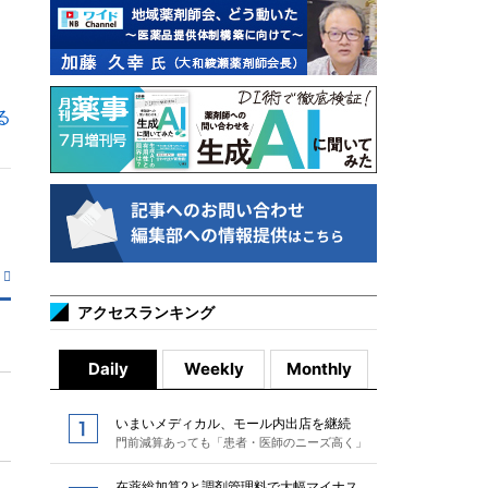
る
アクセスランキング
Daily
Weekly
Monthly
いまいメディカル、モール内出店を継続
門前減算あっても「患者・医師のニーズ高く」
在薬総加算2と調剤管理料で大幅マイナス