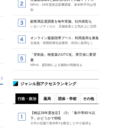
NPhA・26年度改定影響調査、基本料平均は増
加
顧客満足度調査を毎年実施、社内表彰も
いまいメディカル 店舗改善と士気向上に活用
オンライン服薬指導ブース、利用薬局を募集
北海道・西興部厚生診療所、村内に薬局なく
「穿刺血」検査薬のOTC化、厚労省に要望
書
NPhA、薬剤師による補助の明確化も
ジャンル別アクセスランキング
行政・政治
薬局
団体・学術
その他
【検証26年度改定】（5）「集中率85％以
下」かどうかで明暗
大半の店舗で基本料1を断念した中小薬局も