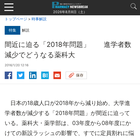
Jump
to
2026年8月8日（土）
navigation
トップページ
>
時事解説
特集
解説
間近に迫る「2018年問題」 進学者数
減少でどうなる薬科大
2016/1/20 12:16
保存
日本の18歳人口が2018年から減り始め、大学進
学者数が減少する「2018年問題」が間近に迫って
いる。薬科大・薬学部は、03年度から08年度にか
けての新設ラッシュの影響で、すでに定員割れに悩