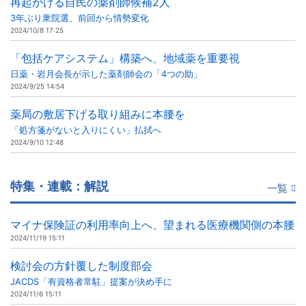
再起かける自民の薬剤師候補2人
3年ぶり衆院選、前回から情勢変化
2024/10/8 17:25
「包括ケアシステム」構築へ、地域薬を重要視
日薬・岩月会長が示した薬剤師会の「4つの助」
2024/9/25 14:54
薬局の敷居下げる取り組みに本腰を
「処方箋がないと入りにくい」払拭へ
2024/9/10 12:48
特集・連載：解説
一覧
マイナ保険証の利用率向上へ、望まれる医療機関側の本腰
2024/11/19 15:11
検討会の方針覆した制度部会
JACDS「有資格者常駐」提案が決め手に
2024/11/6 15:11