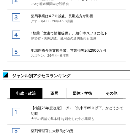
JFAが報道機関向け説明会
薬局事業は4.7％減益、長期処方が影響
クオールHD・26年4〜6月期
1類薬「文書で情報提供」、順守率76.7％に低下
厚労省・実態調査、乱用薬の適切販売も微減
地域医療介護支援事業、営業損失2億2900万円
スズケン、26年4～6月期
ジャンル別アクセスランキング
行政・政治
薬局
団体・学術
その他
【検証26年度改定】（5）「集中率85％以下」かどうかで
明暗
大半の店舗で基本料1を断念した中小薬局も
薬剤管理官に大原氏が内定