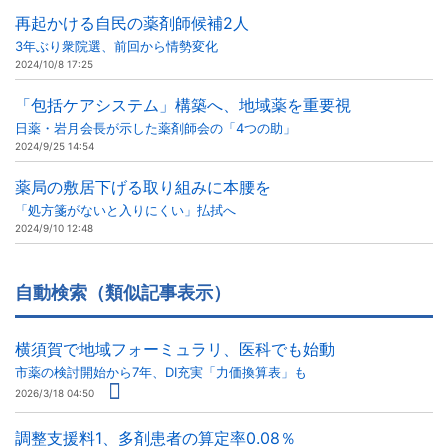
再起かける自民の薬剤師候補2人
3年ぶり衆院選、前回から情勢変化
2024/10/8 17:25
「包括ケアシステム」構築へ、地域薬を重要視
日薬・岩月会長が示した薬剤師会の「4つの助」
2024/9/25 14:54
薬局の敷居下げる取り組みに本腰を
「処方箋がないと入りにくい」払拭へ
2024/9/10 12:48
自動検索（類似記事表示）
横須賀で地域フォーミュラリ、医科でも始動
市薬の検討開始から7年、DI充実「力価換算表」も
2026/3/18 04:50
調整支援料1、多剤患者の算定率0.08％