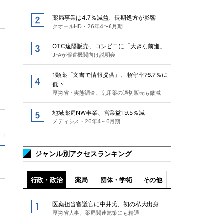
薬局事業は4.7％減益、長期処方が影響
クオールHD・26年4〜6月期
OTC遠隔販売、コンビニに「大きな前進」
JFAが報道機関向け説明会
1類薬「文書で情報提供」、順守率76.7％に
低下
厚労省・実態調査、乱用薬の適切販売も微減
地域薬局NW事業、営業益19.5％減
メディシス・26年4～6月期
ジャンル別アクセスランキング
行政・政治
薬局
団体・学術
その他
医薬担当審議官に中井氏、初の私大出身
厚労省人事、薬局関連施策にも精通