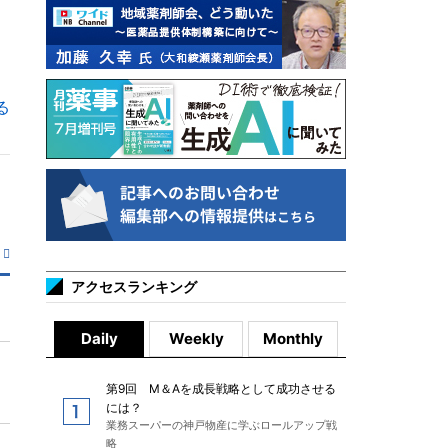
る
アクセスランキング
Daily
Weekly
Monthly
第9回 M＆Aを成長戦略として成功させる
には？
業務スーパーの神戸物産に学ぶロールアップ戦
略