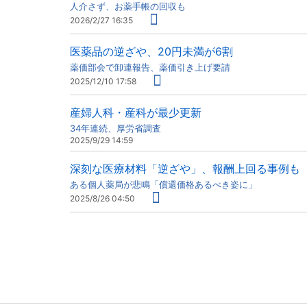
人介さず、お薬手帳の回収も
2026/2/27 16:35
医薬品の逆ざや、20円未満が6割
薬価部会で卸連報告、薬価引き上げ要請
2025/12/10 17:58
産婦人科・産科が最少更新
34年連続、厚労省調査
2025/9/29 14:59
深刻な医療材料「逆ざや」、報酬上回る事例も
ある個人薬局が悲鳴「償還価格あるべき姿に」
2025/8/26 04:50