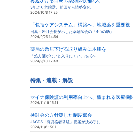
再起かける自民の薬剤師候補2人
3年ぶり衆院選、前回から情勢変化
2024/10/8 17:25
「包括ケアシステム」構築へ、地域薬を重要視
日薬・岩月会長が示した薬剤師会の「4つの助」
2024/9/25 14:54
薬局の敷居下げる取り組みに本腰を
「処方箋がないと入りにくい」払拭へ
2024/9/10 12:48
特集・連載：解説
マイナ保険証の利用率向上へ、望まれる医療機
2024/11/19 15:11
検討会の方針覆した制度部会
JACDS「有資格者常駐」提案が決め手に
2024/11/6 15:11