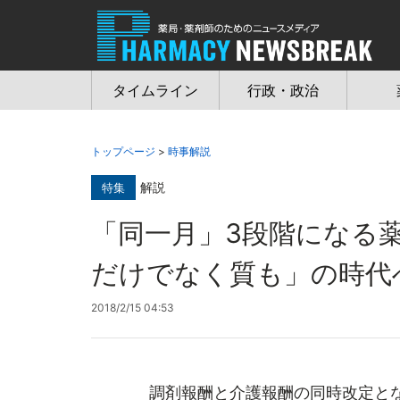
Jump
to
navigation
タイムライン
行政・政治
トップページ
>
時事解説
解説
特集
「同一月」3段階になる
だけでなく質も」の時代
2018/2/15 04:53
調剤報酬と介護報酬の同時改定とな