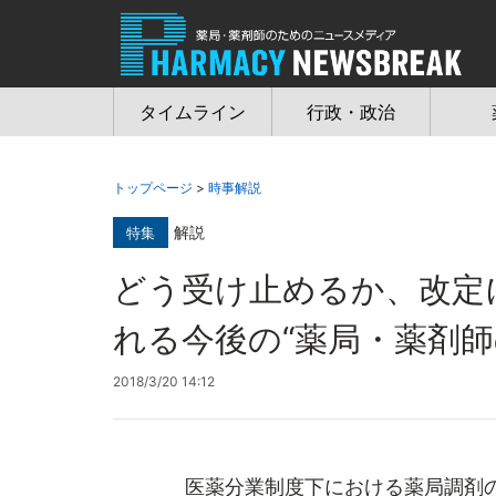
Jump
to
navigation
タイムライン
行政・政治
トップページ
>
時事解説
解説
特集
どう受け止めるか、改
れる今後の“薬局・薬剤師
2018/3/20 14:12
医薬分業制度下における薬局調剤の