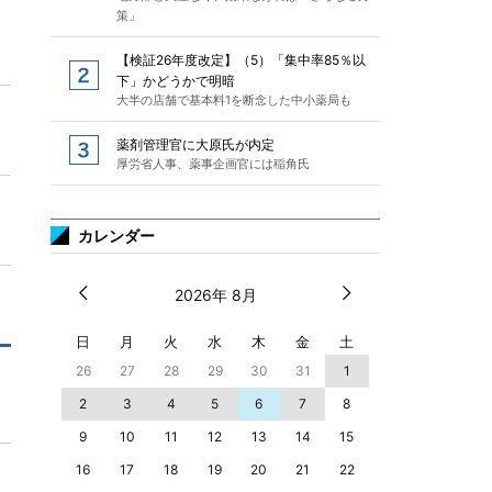
策」
【検証26年度改定】（5）「集中率85％以
下」かどうかで明暗
大半の店舗で基本料1を断念した中小薬局も
薬剤管理官に大原氏が内定
厚労省人事、薬事企画官には稲角氏
カレンダー
2026年 8月
日
月
火
水
木
金
土
26
27
28
29
30
31
1
2
3
4
5
6
7
8
9
10
11
12
13
14
15
16
17
18
19
20
21
22