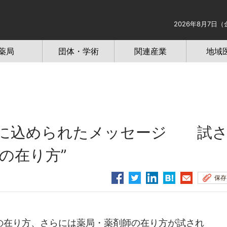
2026年8月7日（
薬局
団体・学術
関連産業
地域
定に込められたメッセージ 試
の在り方”
保存
在り方、さらには薬局・薬剤師の在り方が試され