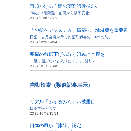
再起かける自民の薬剤師候補2人
3年ぶり衆院選、前回から情勢変化
2024/10/8 17:25
「包括ケアシステム」構築へ、地域薬を重要視
日薬・岩月会長が示した薬剤師会の「4つの助」
2024/9/25 14:54
薬局の敷居下げる取り組みに本腰を
「処方箋がないと入りにくい」払拭へ
2024/9/10 12:48
自動検索（類似記事表示）
リアル「ふぁるみん」お披露目
日薬学術大会で
2025/10/12 15:31
日本の風疹「排除」認定