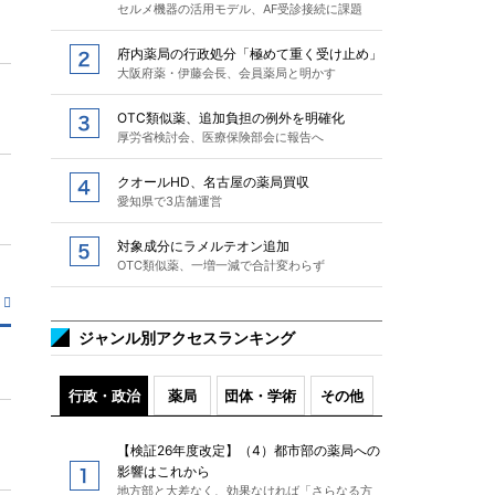
セルメ機器の活用モデル、AF受診接続に課題
府内薬局の行政処分「極めて重く受け止め」
大阪府薬・伊藤会長、会員薬局と明かす
OTC類似薬、追加負担の例外を明確化
厚労省検討会、医療保険部会に報告へ
クオールHD、名古屋の薬局買収
愛知県で3店舗運営
対象成分にラメルテオン追加
OTC類似薬、一増一減で合計変わらず
ジャンル別アクセスランキング
行政・政治
薬局
団体・学術
その他
【検証26年度改定】（4）都市部の薬局への
影響はこれから
地方部と大差なく、効果なければ「さらなる方