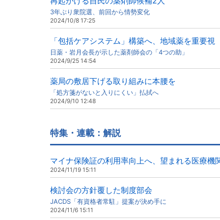
再起かける自民の薬剤師候補2人
3年ぶり衆院選、前回から情勢変化
2024/10/8 17:25
「包括ケアシステム」構築へ、地域薬を重要視
日薬・岩月会長が示した薬剤師会の「4つの助」
2024/9/25 14:54
薬局の敷居下げる取り組みに本腰を
「処方箋がないと入りにくい」払拭へ
2024/9/10 12:48
特集・連載：解説
マイナ保険証の利用率向上へ、望まれる医療機
2024/11/19 15:11
検討会の方針覆した制度部会
JACDS「有資格者常駐」提案が決め手に
2024/11/6 15:11