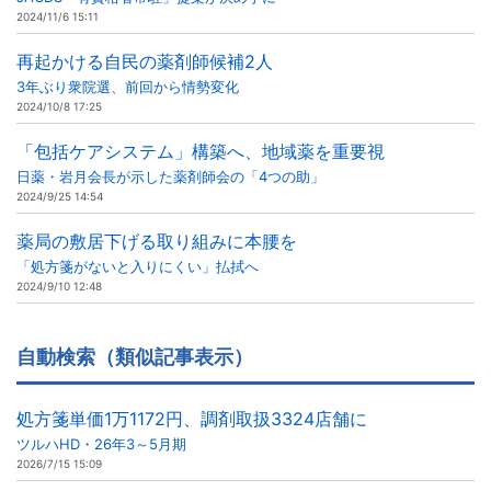
2024/11/6 15:11
再起かける自民の薬剤師候補2人
3年ぶり衆院選、前回から情勢変化
2024/10/8 17:25
「包括ケアシステム」構築へ、地域薬を重要視
日薬・岩月会長が示した薬剤師会の「4つの助」
2024/9/25 14:54
薬局の敷居下げる取り組みに本腰を
「処方箋がないと入りにくい」払拭へ
2024/9/10 12:48
自動検索（類似記事表示）
処方箋単価1万1172円、調剤取扱3324店舗に
ツルハHD・26年3～5月期
2026/7/15 15:09