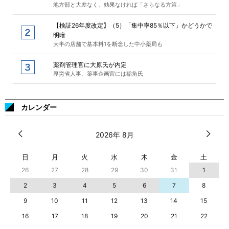
地方部と大差なく、効果なければ「さらなる方策」
【検証26年度改定】（5）「集中率85％以下」かどうかで
明暗
大半の店舗で基本料1を断念した中小薬局も
薬剤管理官に大原氏が内定
厚労省人事、薬事企画官には稲角氏
カレンダー
2026年 8月
日
月
火
水
木
金
土
26
27
28
29
30
31
1
2
3
4
5
6
7
8
9
10
11
12
13
14
15
16
17
18
19
20
21
22