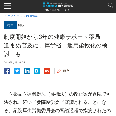
Jump
to
2026年8月7日（金）
navigation
トップページ
>
時事解説
特集
解説
制度開始から3年の健康サポート薬局
進まぬ普及に、厚労省「運用柔軟化の検
討」も
2019/11/19 16:25
保存
医薬品医療機器法（薬機法）の改正案が衆院で可
決され、続いて参院厚労委で審議されることにな
る。衆院厚生労働委員会の審議過程で指摘されたの