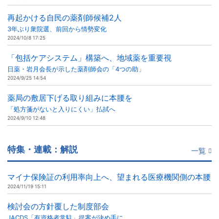
再起かける自民の薬剤師候補2人
3年ぶり衆院選、前回から情勢変化
2024/10/8 17:25
「包括ケアシステム」構築へ、地域薬を重要視
日薬・岩月会長が示した薬剤師会の「4つの助」
2024/9/25 14:54
薬局の敷居下げる取り組みに本腰を
「処方箋がないと入りにくい」払拭へ
2024/9/10 12:48
特集・連載：解説
一覧
マイナ保険証の利用率向上へ、望まれる医療機関側の本腰
2024/11/19 15:11
検討会の方針覆した制度部会
JACDS「有資格者常駐」提案が決め手に