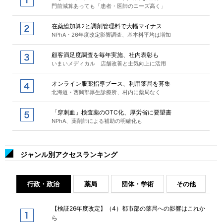
門前減算あっても「患者・医師のニーズ高く」
在薬総加算2と調剤管理料で大幅マイナス
NPhA・26年度改定影響調査、基本料平均は増加
顧客満足度調査を毎年実施、社内表彰も
いまいメディカル 店舗改善と士気向上に活用
オンライン服薬指導ブース、利用薬局を募集
北海道・西興部厚生診療所、村内に薬局なく
「穿刺血」検査薬のOTC化、厚労省に要望書
NPhA、薬剤師による補助の明確化も
ジャンル別アクセスランキング
行政・政治
薬局
団体・学術
その他
【検証26年度改定】（4）都市部の薬局への影響はこれか
ら