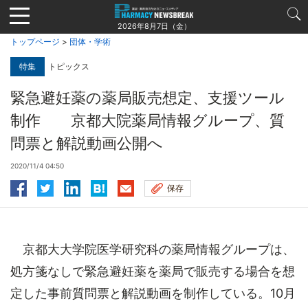
Jump
to
2026年8月7日（金）
navigation
トップページ
>
団体・学術
特集
トピックス
緊急避妊薬の薬局販売想定、支援ツール
制作 京都大院薬局情報グループ、質
問票と解説動画公開へ
2020/11/4 04:50
保存
京都大大学院医学研究科の薬局情報グループは、
処方箋なしで緊急避妊薬を薬局で販売する場合を想
定した事前質問票と解説動画を制作している。10月