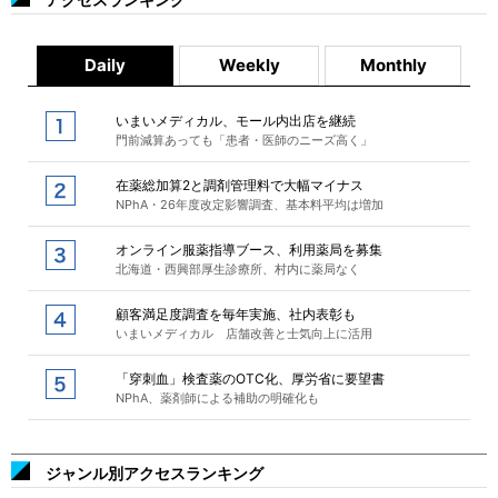
Daily
Weekly
Monthly
いまいメディカル、モール内出店を継続
門前減算あっても「患者・医師のニーズ高く」
在薬総加算2と調剤管理料で大幅マイナス
NPhA・26年度改定影響調査、基本料平均は増加
オンライン服薬指導ブース、利用薬局を募集
北海道・西興部厚生診療所、村内に薬局なく
顧客満足度調査を毎年実施、社内表彰も
いまいメディカル 店舗改善と士気向上に活用
「穿刺血」検査薬のOTC化、厚労省に要望書
NPhA、薬剤師による補助の明確化も
ジャンル別アクセスランキング