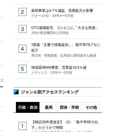
薬局事業は4.7％減益、長期処方が影響
クオールHD・26年4〜6月期
OTC遠隔販売、コンビニに「大きな前進」
JFAが報道機関向け説明会
1類薬「文書で情報提供」、順守率76.7％に
低下
厚労省・実態調査、乱用薬の適切販売も微減
地域薬局NW事業、営業益19.5％減
メディシス・26年4～6月期
ジャンル別アクセスランキング
行政・政治
薬局
団体・学術
その他
【検証26年度改定】（5）「集中率85％以
下」かどうかで明暗