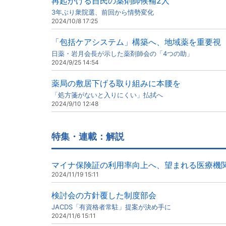
再起かける自民の薬剤師候補2人
3年ぶり衆院選、前回から情勢変化
2024/10/8 17:25
「包括ケアシステム」構築へ、地域薬を重要視
日薬・岩月会長が示した薬剤師会の「4つの助」
2024/9/25 14:54
薬局の敷居下げる取り組みに本腰を
「処方箋がないと入りにくい」払拭へ
2024/9/10 12:48
特集・連載：解説
マイナ保険証の利用率向上へ、望まれる医療機
2024/11/19 15:11
検討会の方針覆した制度部会
JACDS「有資格者常駐」提案が決め手に
2024/11/6 15:11