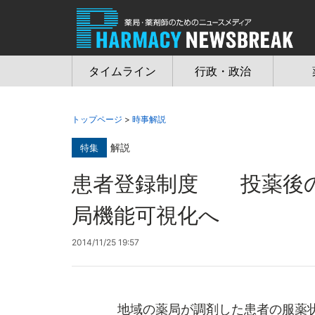
Jump
to
navigation
タイムライン
行政・政治
トップページ
>
時事解説
解説
特集
患者登録制度 投薬後の
局機能可視化へ
2014/11/25 19:57
地域の薬局が調剤した患者の服薬状