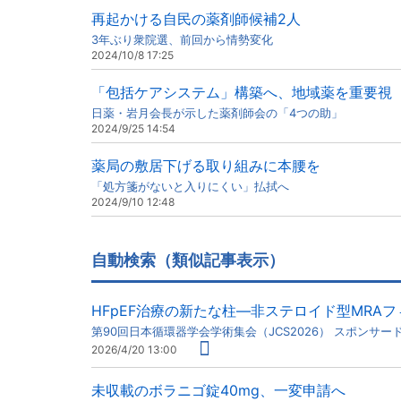
再起かける自民の薬剤師候補2人
3年ぶり衆院選、前回から情勢変化
2024/10/8 17:25
「包括ケアシステム」構築へ、地域薬を重要視
日薬・岩月会長が示した薬剤師会の「4つの助」
2024/9/25 14:54
薬局の敷居下げる取り組みに本腰を
「処方箋がないと入りにくい」払拭へ
2024/9/10 12:48
自動検索（類似記事表示）
HFpEF治療の新たな柱―非ステロイド型MRA
第90回日本循環器学会学術集会（JCS2026） スポンサー
2026/4/20 13:00
未収載のボラニゴ錠40mg、一変申請へ