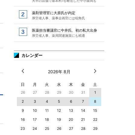
大半の店舗で基本料1を断念した中小薬局も
薬剤管理官に大原氏が内定
厚労省人事、薬事企画官には稲角氏
医薬担当審議官に中井氏、初の私大出身
厚労省人事、薬局関連施策にも精通
カレンダー
2026年 8月
日
月
火
水
木
金
土
26
27
28
29
30
31
1
2
3
4
5
6
7
8
9
10
11
12
13
14
15
16
17
18
19
20
21
22
23
24
25
26
27
28
29