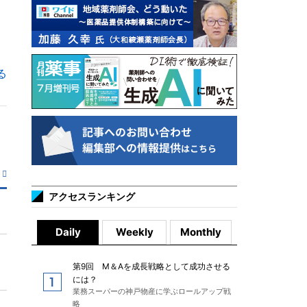
る
アクセスランキング
Daily
Weekly
Monthly
第9回 M＆Aを成長戦略として成功させる
には？
業務スーパーの神戸物産に学ぶロールアップ戦
略