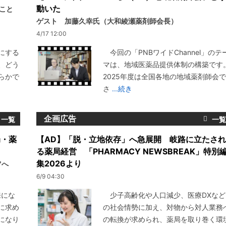
動いた
いこと
ゲスト 加藤久幸氏（大和綾瀬薬剤師会長）
4/17 12:00
にする
今回の「PNBワイドChannel」のテ
、どう
マは、地域医薬品提供体制の構築です
らかで
2025年度は全国各地の地域薬剤師会で
さ
...続き
企画広告
局・薬
【AD】「脱・立地依存」へ急展開 岐路に立たされ
る薬局経営 「PHARMACY NEWSBREAK」特別
集2026より
"へ
6/9 04:30
来にな
少子高齢化や人口減少、医療DXなど
に求め
の社会情勢に加え、対物から対人業務
になり
の転換が求められ、薬局を取り巻く環