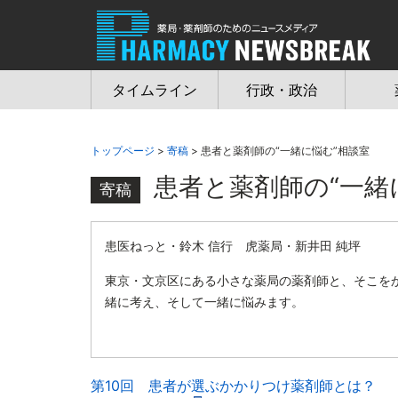
Jump
to
navigation
タイムライン
行政・政治
トップページ
>
寄稿
> 患者と薬剤師の“一緒に悩む”相談室
患者と薬剤師の“一緒
寄稿
患医ねっと・鈴木 信行 虎薬局・新井田 純坪
東京・文京区にある小さな薬局の薬剤師と、そこを
緒に考え、そして一緒に悩みます。
第10回 患者が選ぶかかりつけ薬剤師とは？