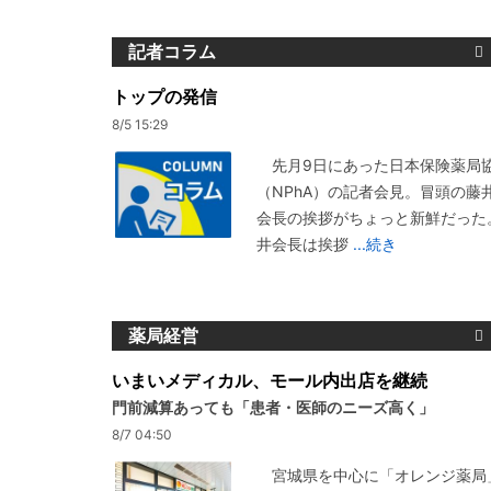
記者コラム
トップの発信
8/5 15:29
先月9日にあった日本保険薬局
（NPhA）の記者会見。冒頭の藤
会長の挨拶がちょっと新鮮だった
井会長は挨拶
...続き
薬局経営
いまいメディカル、モール内出店を継続
門前減算あっても「患者・医師のニーズ高く」
8/7 04:50
宮城県を中心に「オレンジ薬局