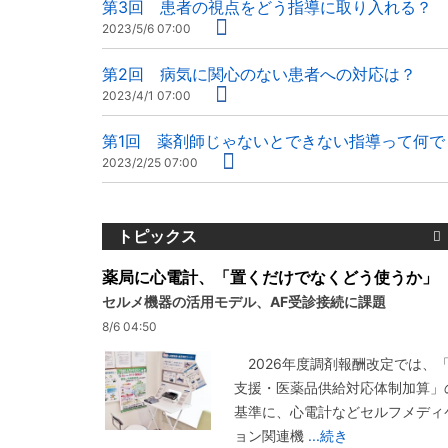
第3回 患者の視点をどう指導に取り入れる？
2023/5/6 07:00
第2回 病気に関心のない患者への対応は？
2023/4/1 07:00
第1回 薬剤師じゃないとできない指導って何で
2023/2/25 07:00
トピックス
薬局に心電計、「置くだけでなくどう使うか」
セルメ機器の活用モデル、AF受診接続に課題
8/6 04:50
2026年度調剤報酬改定では、
支援・医薬品供給対応体制加算」
基準に、心電計などセルフメディ
ョン関連機
...続き