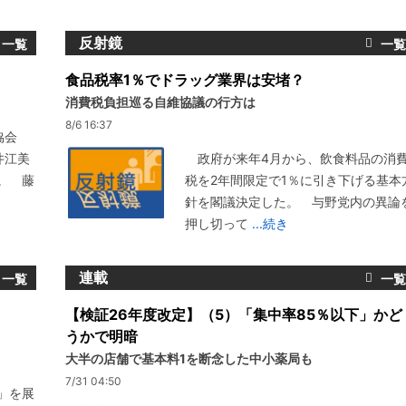
反射鏡
食品税率1％でドラッグ業界は安堵？
消費税負担巡る自維協議の行方は
8/6 16:37
協会
井江美
政府が来年4月から、飲食料品の消
。 藤
税を2年間限定で1％に引き下げる基本
針を閣議決定した。 与野党内の異論
押し切って
...続き
連載
【検証26年度改定】（5）「集中率85％以下」かど
うかで明暗
大半の店舗で基本料1を断念した中小薬局も
7/31 04:50
」を展