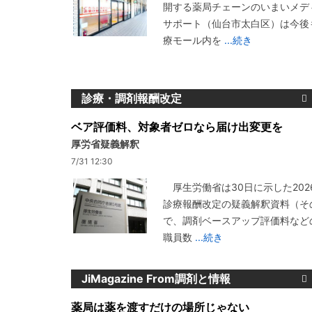
開する薬局チェーンのいまいメデ
サポート（仙台市太白区）は今後
療モール内を
...続き
診療・調剤報酬改定
ベア評価料、対象者ゼロなら届け出変更を
厚労省疑義解釈
7/31 12:30
厚生労働省は30日に示した202
診療報酬改定の疑義解釈資料（その
で、調剤ベースアップ評価料など
職員数
...続き
JiMagazine From調剤と情報
薬局は薬を渡すだけの場所じゃない