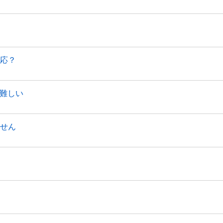
対応？
難しい
ません