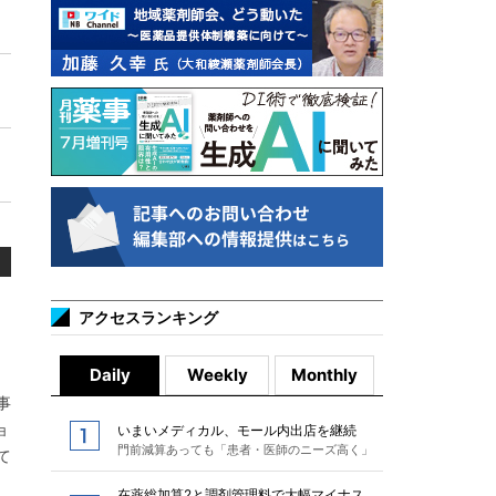
アクセスランキング
Daily
Weekly
Monthly
事
ョ
いまいメディカル、モール内出店を継続
門前減算あっても「患者・医師のニーズ高く」
て
在薬総加算2と調剤管理料で大幅マイナス