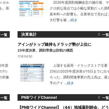
ィカル
2026年度調剤報酬改定の施行後、マ
も、医
クロ的な視点では小幅な変動だった調
基本料への影響も、企業単位で見れば
大打撃を被
...続き
決算集計
アインがトップ維持もドラッグ勢が上位に
25年度決算、調剤専業は防戦の構図
7/16 04:50
6年度
上場する薬局・ドラッグストア主要
11）
23社の2025年度決算が15日までに出
の対象
ろった。調剤関連事業の売上高は、最
手のアイ
...続き
PNBワイドChannel
【PNBワイドChannel】（44）地域薬剤師会、どう