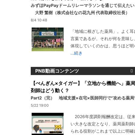
みずほPayPayドームリレーマラソンを通じて伝えた
大野 繁樹（株式会社なの花九州 代表取締役社長）
8/4 10:48
「地域に根ざした薬局」。よく耳
言葉であるが、それが何を意味し
体現していくのかは、思うほど明
...続き
PNB動画コンテンツ
【ぺんぎん×タイガー】「立地から機能へ」薬
剤師はどう動く？
Part2（完） 地域支援×在宅×医師同行で"攻める薬局
5/22 19:00
2026年度調剤報酬改定は、従
い大きな改定となり、薬局薬剤師
られる役割がこれまで以上に明確