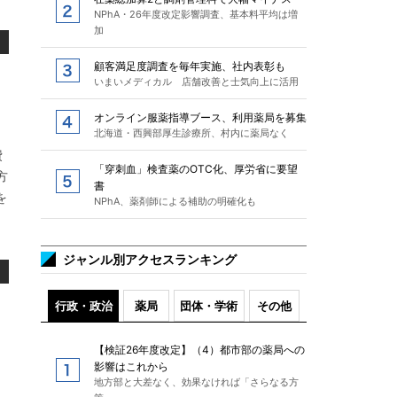
NPhA・26年度改定影響調査、基本料平均は増
加
顧客満足度調査を毎年実施、社内表彰も
いまいメディカル 店舗改善と士気向上に活用
オンライン服薬指導ブース、利用薬局を募集
北海道・西興部厚生診療所、村内に薬局なく
費
「穿刺血」検査薬のOTC化、厚労省に要望
方
書
を
NPhA、薬剤師による補助の明確化も
ジャンル別アクセスランキング
行政・政治
薬局
団体・学術
その他
【検証26年度改定】（4）都市部の薬局への
影響はこれから
地方部と大差なく、効果なければ「さらなる方