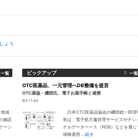
しょう
ピックアップ
OTC医薬品、一元管理へDB整備を提言
OTC薬協・磯部氏、電子お薬手帳と連携
8/5 11:49
「地域
日本OTC医薬品協会の磯部総一郎理
の施設
長は、電子処方箋管理サービスやナシ
ケーシ
ナルデータベース（NDB）などを通じ
保険適用
...続き