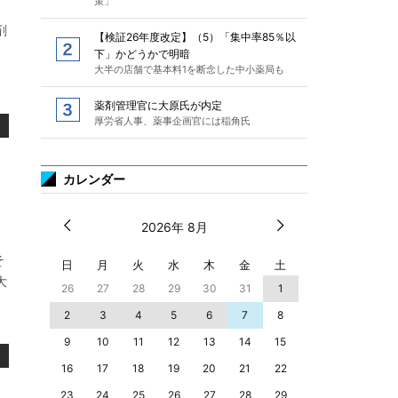
策」
剤
【検証26年度改定】（5）「集中率85％以
、
下」かどうかで明暗
大半の店舗で基本料1を断念した中小薬局も
薬剤管理官に大原氏が内定
厚労省人事、薬事企画官には稲角氏
カレンダー
2026年 8月
そ
日
月
火
水
木
金
土
大
26
27
28
29
30
31
1
2
3
4
5
6
7
8
9
10
11
12
13
14
15
16
17
18
19
20
21
22
23
24
25
26
27
28
29