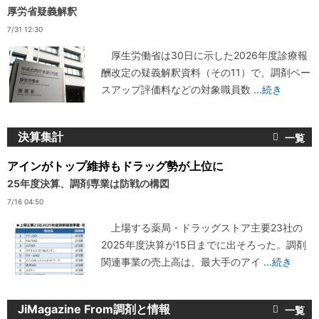
厚労省疑義解釈
7/31 12:30
厚生労働省は30日に示した2026年度診療報
酬改定の疑義解釈資料（その11）で、調剤ベー
スアップ評価料などの対象職員数
...続き
決算集計
アインがトップ維持もドラッグ勢が上位に
25年度決算、調剤専業は防戦の構図
7/16 04:50
上場する薬局・ドラッグストア主要23社の
2025年度決算が15日までに出そろった。調剤
関連事業の売上高は、最大手のアイ
...続き
JiMagazine From調剤と情報