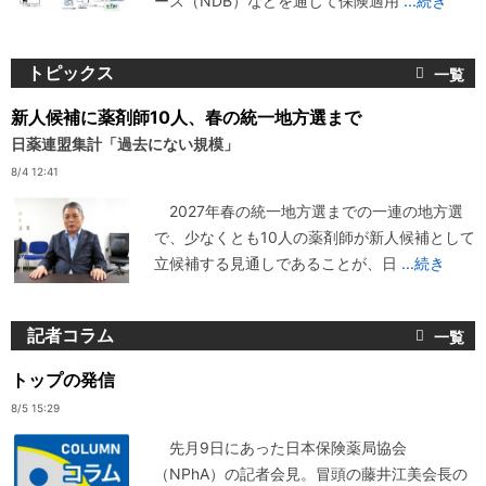
ース（NDB）などを通じて保険適用
...続き
トピックス
新人候補に薬剤師10人、春の統一地方選まで
日薬連盟集計「過去にない規模」
8/4 12:41
2027年春の統一地方選までの一連の地方選
で、少なくとも10人の薬剤師が新人候補として
立候補する見通しであることが、日
...続き
記者コラム
トップの発信
8/5 15:29
先月9日にあった日本保険薬局協会
（NPhA）の記者会見。冒頭の藤井江美会長の