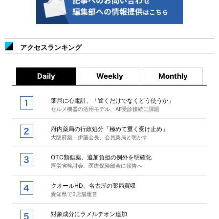
アクセスランキング
Daily
Weekly
Monthly
薬局に心電計、「置くだけでなくどう使うか」
セルメ機器の活用モデル、AF受診接続に課題
府内薬局の行政処分「極めて重く受け止め」
大阪府薬・伊藤会長、会員薬局と明かす
OTC類似薬、追加負担の例外を明確化
厚労省検討会、医療保険部会に報告へ
クオールHD、名古屋の薬局買収
愛知県で3店舗運営
対象成分にラメルテオン追加