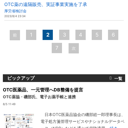
OTC薬の遠隔販売、実証事業実施を了承
厚労省検討会
2023/8/4 23:34
ペ
1
2
3
4
5
6
前
ー
7
次
ジ
ピックアップ
OTC医薬品、一元管理へDB整備を提言
OTC薬協・磯部氏、電子お薬手帳と連携
8/5 11:49
日本OTC医薬品協会の磯部総一郎理事長は、
電子処方箋管理サービスやナショナルデータベ