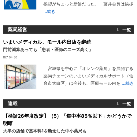
挨拶がちょっと新鮮だった。 藤井会長は挨拶
...続き
薬局経営
いまいメディカル、モール内出店を継続
門前減算あっても「患者・医師のニーズ高く」
8/7 04:50
宮城県を中心に「オレンジ薬局」を展開する
薬局チェーンのいまいメディカルサポート（仙
台市太白区）は今後も、医療モール内を
...続き
連載
【検証26年度改定】（5）「集中率85％以下」かどうかで
明暗
大半の店舗で基本料1を断念した中小薬局も