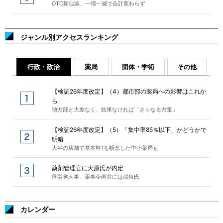
OTC類似薬、一増一減で合計変わらず
ジャンル別アクセスランキング
行政・政治
薬局
団体・学術
その他
【検証26年度改定】（4）都市部の薬局への影響はこれか
ら
地方部と大差なく、効果なければ「さらなる方策」
【検証26年度改定】（5）「集中率85％以下」かどうかで
明暗
大半の店舗で基本料1を断念した中小薬局も
薬剤管理官に大原氏が内定
厚労省人事、薬事企画官には稲角氏
カレンダー