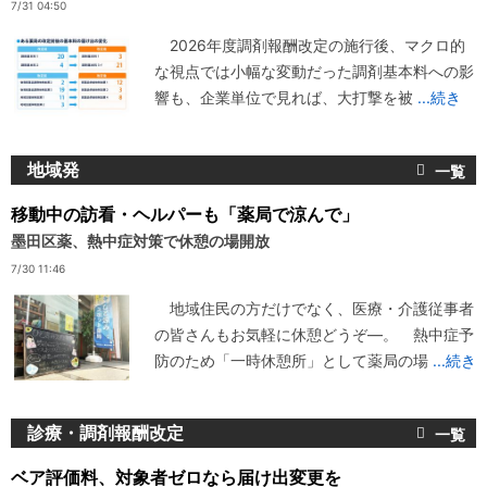
7/31 04:50
2026年度調剤報酬改定の施行後、マクロ的
な視点では小幅な変動だった調剤基本料への影
響も、企業単位で見れば、大打撃を被
...続き
地域発
移動中の訪看・ヘルパーも「薬局で涼んで」
墨田区薬、熱中症対策で休憩の場開放
7/30 11:46
地域住民の方だけでなく、医療・介護従事者
の皆さんもお気軽に休憩どうぞ―。 熱中症予
防のため「一時休憩所」として薬局の場
...続き
診療・調剤報酬改定
ベア評価料、対象者ゼロなら届け出変更を