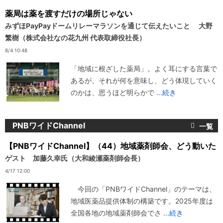
薬局は薬を渡すだけの場所じゃない
みずほPayPayドームリレーマラソンを通じて伝えたいこと 大野
繁樹（株式会社なの花九州 代表取締役社長）
8/4 10:48
「地域に根ざした薬局」。よく耳にする言葉で
あるが、それが何を意味し、どう体現していく
のかは、思うほど明らかで
...続き
PNBワイドChannel
【PNBワイドChannel】（44）地域薬剤師会、どう動いた
ゲスト 加藤久幸氏（大和綾瀬薬剤師会長）
4/17 12:00
今回の「PNBワイドChannel」のテーマは、
地域医薬品提供体制の構築です。2025年度は
全国各地の地域薬剤師会でさ
...続き