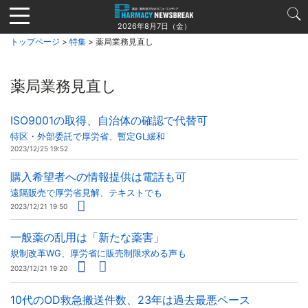
Jump
to
2026年8月7日（金）
navigation
トップページ
>
特集
> 薬局業務見直し
薬局業務見直し
ISO9001の取得、自治体の確認で代替可
特区・外部委託で厚労省、暫定GL緩和
2023/12/25 19:52
購入希望者への情報提供は電話も可
遠隔販売で厚労省見解、テキストでも
2023/12/21 19:50
一般薬の乱用は「新たな薬害」
規制改革WG、厚労省に販売制限求める声も
2023/12/21 19:20
10代のOD救急搬送件数、23年は過去最悪ペース