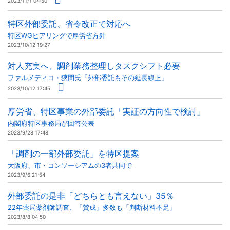
2023/11/1 04:50
特区外部委託、省令改正で対応へ
特区WGヒアリングで厚労省方針
2023/10/12 19:27
対人充実へ、調剤業務整理しタスクシフト必要
ファルメディコ・狹間氏「外部委託もその延長線上」
2023/10/12 17:45
厚労省、特区事業の外部委託「実証の方向性で検討」
内閣府特区事務局が回答公表
2023/9/28 17:48
「調剤の一部外部委託」を特区提案
大阪府、市・コンソーシアムの3者共同で
2023/9/6 21:54
外部委託の是非「どちらとも言えない」35％
22年薬局薬剤師調査、「賛成」多数も「判断材料不足」
2023/8/8 04:50