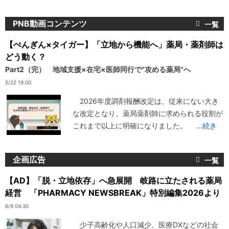
PNB動画コンテンツ
【ぺんぎん×タイガー】「立地から機能へ」薬局・薬剤師は
どう動く？
Part2（完） 地域支援×在宅×医師同行で"攻める薬局"へ
5/22 19:00
2026年度調剤報酬改定は、従来にない大き
な改定となり、薬局薬剤師に求められる役割が
これまで以上に明確になりました。
...続き
企画広告
【AD】「脱・立地依存」へ急展開 岐路に立たされる薬局
経営 「PHARMACY NEWSBREAK」特別編集2026より
6/9 04:30
少子高齢化や人口減少、医療DXなどの社会