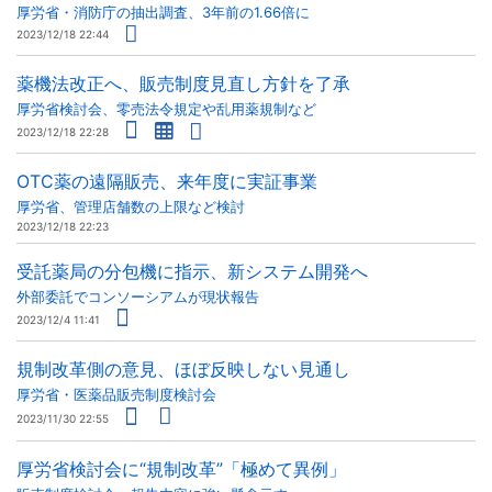
厚労省・消防庁の抽出調査、3年前の1.66倍に
2023/12/18 22:44
薬機法改正へ、販売制度見直し方針を了承
厚労省検討会、零売法令規定や乱用薬規制など
2023/12/18 22:28
OTC薬の遠隔販売、来年度に実証事業
厚労省、管理店舗数の上限など検討
2023/12/18 22:23
受託薬局の分包機に指示、新システム開発へ
外部委託でコンソーシアムが現状報告
2023/12/4 11:41
規制改革側の意見、ほぼ反映しない見通し
厚労省・医薬品販売制度検討会
2023/11/30 22:55
厚労省検討会に“規制改革”「極めて異例」