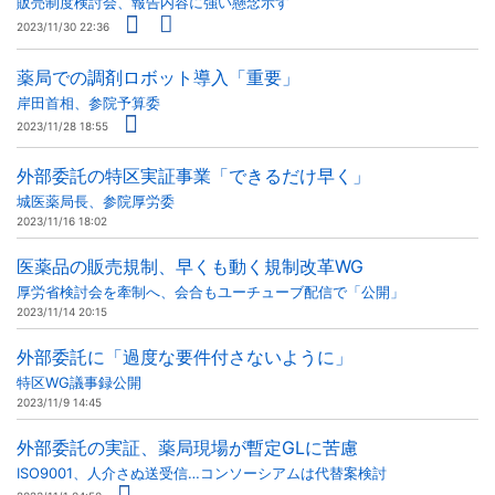
販売制度検討会、報告内容に強い懸念示す
2023/11/30 22:36
薬局での調剤ロボット導入「重要」
岸田首相、参院予算委
2023/11/28 18:55
外部委託の特区実証事業「できるだけ早く」
城医薬局長、参院厚労委
2023/11/16 18:02
医薬品の販売規制、早くも動く規制改革WG
厚労省検討会を牽制へ、会合もユーチューブ配信で「公開」
2023/11/14 20:15
外部委託に「過度な要件付さないように」
特区WG議事録公開
2023/11/9 14:45
外部委託の実証、薬局現場が暫定GLに苦慮
ISO9001、人介さぬ送受信…コンソーシアムは代替案検討