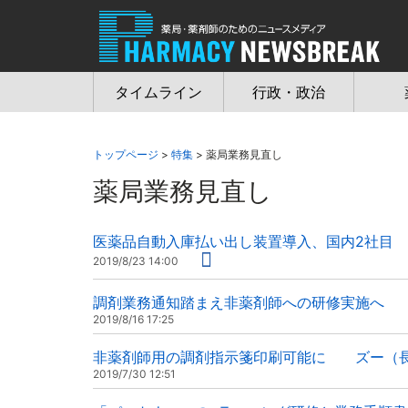
Jump
to
navigation
タイムライン
行政・政治
トップページ
>
特集
> 薬局業務見直し
薬局業務見直し
医薬品自動入庫払い出し装置導入、国内2社目
2019/8/23 14:00
調剤業務通知踏まえ非薬剤師への研修実施へ 
2019/8/16 17:25
非薬剤師用の調剤指示箋印刷可能に ズー（長
2019/7/30 12:51