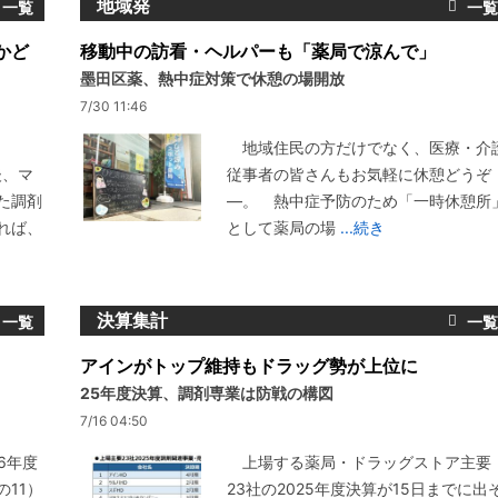
地域発
かど
移動中の訪看・ヘルパーも「薬局で涼んで」
墨田区薬、熱中症対策で休憩の場開放
7/30 11:46
地域住民の方だけでなく、医療・介
後、マ
従事者の皆さんもお気軽に休憩どうぞ
た調剤
―。 熱中症予防のため「一時休憩所
れば、
として薬局の場
...続き
決算集計
アインがトップ維持もドラッグ勢が上位に
25年度決算、調剤専業は防戦の構図
7/16 04:50
6年度
上場する薬局・ドラッグストア主要
11）
23社の2025年度決算が15日までに出