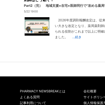
Part2（完） 地域支援×在宅×医師同行で"攻める薬局
5/22 19:00
2026年度調剤報酬改定は、従
い大きな改定となり、薬局薬剤師
られる役割がこれまで以上に明確
ました。
...続き
PHARMACY NEWSBREAKとは
会社概要
よくある質問
サイトポリシ
記事利用について
個人情報保護