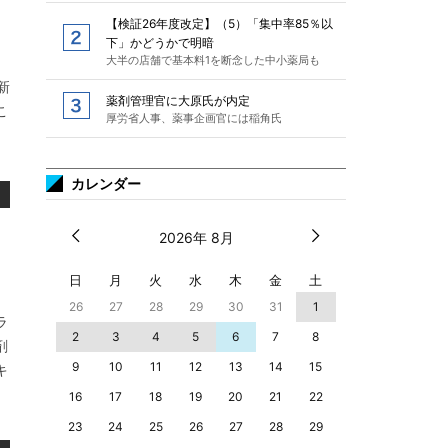
【検証26年度改定】（5）「集中率85％以
下」かどうかで明暗
大半の店舗で基本料1を断念した中小薬局も
新
薬剤管理官に大原氏が内定
こ
厚労省人事、薬事企画官には稲角氏
カレンダー
2026年 8月
日
月
火
水
木
金
土
26
27
28
29
30
31
1
ラ
2
3
4
5
6
7
8
剤
9
10
11
12
13
14
15
キ
16
17
18
19
20
21
22
23
24
25
26
27
28
29