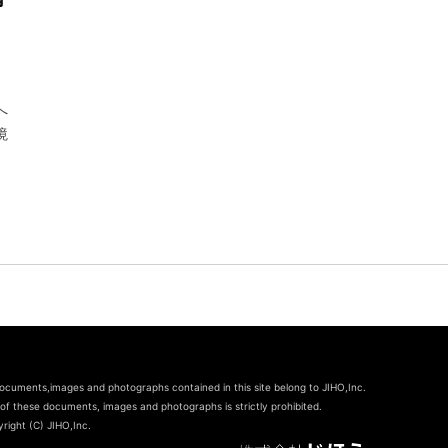
へ
境
documents,images and photographs contained in this site belong to JIHO,Inc.
of these documents, images and photographs is strictly prohibited.
right (C) JIHO,Inc.