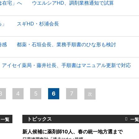
間は在宅」へ ウエルシアHD、調剤業務通知で試算
る」 スギHD・杉浦会長
待感 都薬・石垣会長、業務手順書のひな形も検討
アイセイ薬局・藤井社長、手順書はマニュアル更新で対応
3
4
5
6
7
次
トピックス
新人候補に薬剤師10人、春の統一地方選まで