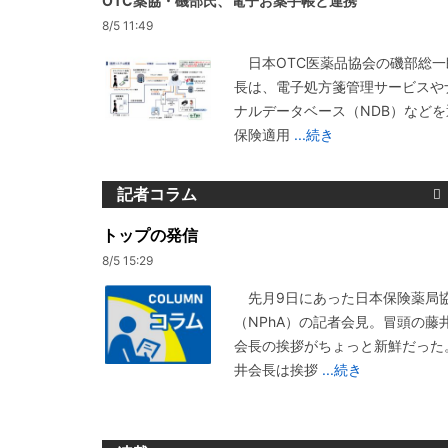
OTC薬協・磯部氏、電子お薬手帳と連携
8/5 11:49
日本OTC医薬品協会の磯部総一
長は、電子処方箋管理サービスや
ナルデータベース（NDB）などを
保険適用
...続き
記者コラム
トップの発信
8/5 15:29
先月9日にあった日本保険薬局
（NPhA）の記者会見。冒頭の藤
会長の挨拶がちょっと新鮮だった
井会長は挨拶
...続き