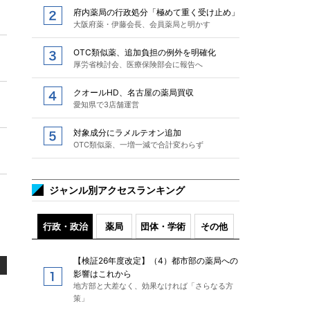
府内薬局の行政処分「極めて重く受け止め」
大阪府薬・伊藤会長、会員薬局と明かす
OTC類似薬、追加負担の例外を明確化
厚労省検討会、医療保険部会に報告へ
クオールHD、名古屋の薬局買収
愛知県で3店舗運営
対象成分にラメルテオン追加
OTC類似薬、一増一減で合計変わらず
ジャンル別アクセスランキング
行政・政治
薬局
団体・学術
その他
【検証26年度改定】（4）都市部の薬局への
影響はこれから
地方部と大差なく、効果なければ「さらなる方
策」