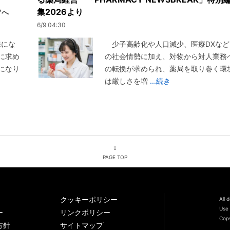
集2026より
"へ
6/9 04:30
来にな
少子高齢化や人口減少、医療DXなど
に求め
の社会情勢に加え、対物から対人業務
になり
の転換が求められ、薬局を取り巻く環
は厳しさを増
...続き
PAGE TOP
クッキーポリシー
All 
Use 
ー
リンクポリシー
Copy
方針
サイトマップ