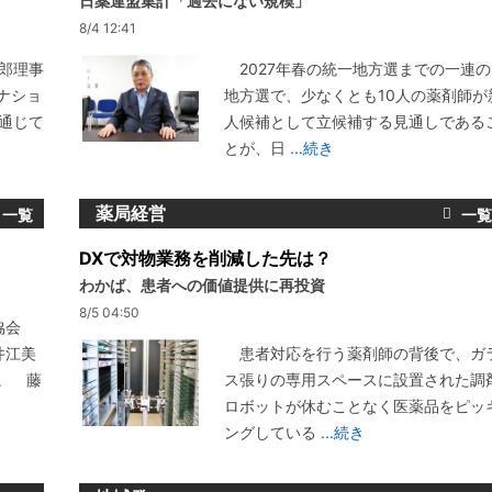
日薬連盟集計「過去にない規模」
8/4 12:41
郎理事
2027年春の統一地方選までの一連の
ナショ
地方選で、少なくとも10人の薬剤師が
通じて
人候補として立候補する見通しである
とが、日
...続き
薬局経営
DXで対物業務を削減した先は？
わかば、患者への価値提供に再投資
8/5 04:50
協会
井江美
患者対応を行う薬剤師の背後で、ガ
。 藤
ス張りの専用スペースに設置された調
ロボットが休むことなく医薬品をピッ
ングしている
...続き