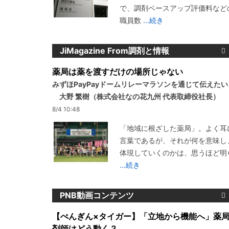
で、調剤ベースアップ評価料など
職員数
...続き
JiMagazine From調剤と情報
薬局は薬を渡すだけの場所じゃない
みずほPayPayドームリレーマラソンを通じて伝えた
大野 繁樹（株式会社なの花九州 代表取締役社長）
8/4 10:48
「地域に根ざした薬局」。よく耳
言葉であるが、それが何を意味し
体現していくのかは、思うほど明
...続き
PNB動画コンテンツ
【ぺんぎん×タイガー】「立地から機能へ」薬
剤師はどう動く？