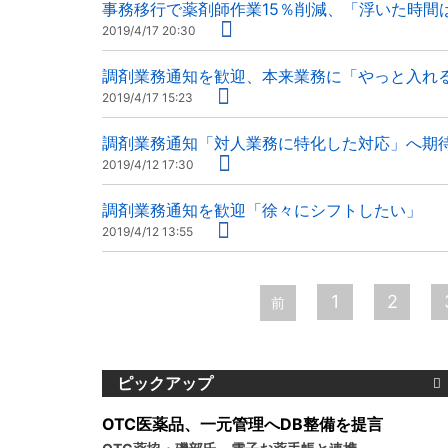
事務移行で薬剤師作業15％削減、「浮いた時
2019/4/17 20:30
調剤業務通知を歓迎、本来業務に「やっと入れ
2019/4/17 15:23
調剤業務通知「対人業務に特化した対応」へ期
2019/4/12 17:30
調剤業務通知を歓迎「徐々にシフトしたい」 
2019/4/12 13:55
ペ
1
2
前
ー
ジ
ピックアップ
OTC医薬品、一元管理へDB整備を提言