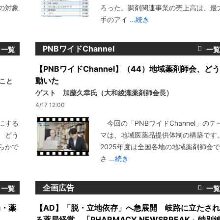
の対象
ろった。調剤関連事業の売上高は、最
手のアイ
...続き
PNBワイドChannel
【PNBワイドChannel】（44）地域薬剤師会、どう
動いた
いこと
ゲスト 加藤久幸氏（大和綾瀬薬剤師会長）
4/17 12:00
にする
今回の「PNBワイドChannel」のテ
、どう
マは、地域医薬品提供体制の構築です
らかで
2025年度は全国各地の地域薬剤師会で
さ
...続き
企画広告
局・薬
【AD】「脱・立地依存」へ急展開 岐路に立たされ
る薬局経営 「PHARMACY NEWSBREAK」特別