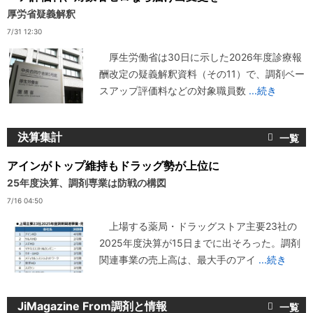
厚労省疑義解釈
7/31 12:30
厚生労働省は30日に示した2026年度診療報
酬改定の疑義解釈資料（その11）で、調剤ベー
スアップ評価料などの対象職員数
...続き
決算集計
アインがトップ維持もドラッグ勢が上位に
25年度決算、調剤専業は防戦の構図
7/16 04:50
上場する薬局・ドラッグストア主要23社の
2025年度決算が15日までに出そろった。調剤
関連事業の売上高は、最大手のアイ
...続き
JiMagazine From調剤と情報