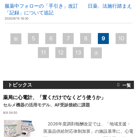
服薬中フォローの「手引き」改訂 日薬、法施行踏まえ
「記録」について追記
2020/9/15 16:30
ペ
5
6
7
8
9
10
前
ー
11
12
13
次
ジ
トピックス
薬局に心電計、「置くだけでなくどう使うか」
セルメ機器の活用モデル、AF受診接続に課題
8/6 04:50
2026年度調剤報酬改定では、「地域支援・
医薬品供給対応体制加算」の施設基準に、心電