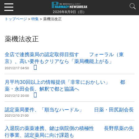
Jump
to
2026年8月9日（日）
navigation
トップページ
>
特集
> 薬機法改正
薬機法改正
全店で連携薬局の認定取得目指す フォーラル（東
京）、高い要件もクリアなら「薬局機能上がる」
2021/2/17 04:50
月平均30回以上の情報提供「非常におかしい」 都
薬・永田会長、解釈で都と協議へ
2021/2/12 20:00
認定薬局要件、「順当なハードル」 日薬・田尻副会長
2021/2/10 21:00
入退院の薬薬連携、鍵は病院側の積極性 長野県薬の先
行事業、認定薬局に向け課題も