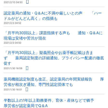
2021/2/10 04:50
認定薬局の通知・Q＆Aに不満や厳しいとの声 「ハー
ドルがどんどん高く」の指摘も
2021/2/3 04:52
「月平均30回以上」課題指摘する声も 通知・Q＆Aに
現場は安堵や苦渋が混在
2021/2/3 04:50
「月平均30回以上」疑義照会やお薬手帳記載は含ま
ず 薬局認定制度の詳細通知、プライバシー配慮の徹底
促す
2021/1/30 16:59
薬局機能認定制度も改正、認定薬局の年間実績報告 厚
労省が相次ぎ通知、専門性認定団体でも
2021/1/30 16:01
半数以上の1年以上勤務要件、育休・産休などで猶予
厚労省が認定薬局でQ＆A