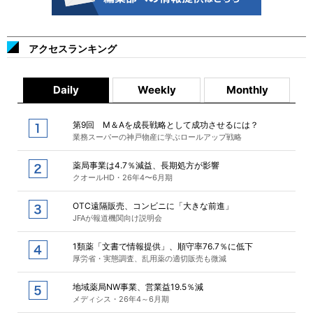
アクセスランキング
Daily
Weekly
Monthly
第9回 M＆Aを成長戦略として成功させるには？
業務スーパーの神戸物産に学ぶロールアップ戦略
薬局事業は4.7％減益、長期処方が影響
クオールHD・26年4〜6月期
OTC遠隔販売、コンビニに「大きな前進」
JFAが報道機関向け説明会
1類薬「文書で情報提供」、順守率76.7％に低下
厚労省・実態調査、乱用薬の適切販売も微減
地域薬局NW事業、営業益19.5％減
メディシス・26年4～6月期