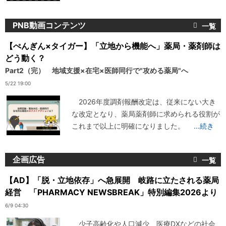
PNB動画コンテンツ
【ぺんぎん×タイガー】「立地から機能へ」薬局・薬剤師は
どう動く？
Part2（完） 地域支援×在宅×医師同行で"攻める薬局"へ
5/22 19:00
2026年度調剤報酬改定は、従来にない大き
な改定となり、薬局薬剤師に求められる役割が
これまで以上に明確になりました。
...続き
企画広告
【AD】「脱・立地依存」へ急展開 岐路に立たされる薬局
経営 「PHARMACY NEWSBREAK」特別編集2026より
6/9 04:30
少子高齢化や人口減少、医療DXなどの社会