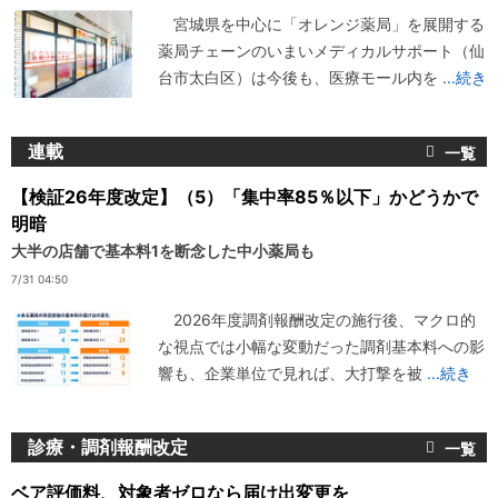
宮城県を中心に「オレンジ薬局」を展開する
薬局チェーンのいまいメディカルサポート（仙
台市太白区）は今後も、医療モール内を
...続き
連載
【検証26年度改定】（5）「集中率85％以下」かどうかで
明暗
大半の店舗で基本料1を断念した中小薬局も
7/31 04:50
2026年度調剤報酬改定の施行後、マクロ的
な視点では小幅な変動だった調剤基本料への影
響も、企業単位で見れば、大打撃を被
...続き
診療・調剤報酬改定
ベア評価料、対象者ゼロなら届け出変更を