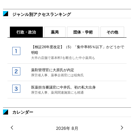
ジャンル別アクセスランキング
行政・政治
薬局
団体・学術
その他
【検証26年度改定】（5）「集中率85％以下」かどうかで
明暗
大半の店舗で基本料1を断念した中小薬局も
薬剤管理官に大原氏が内定
厚労省人事、薬事企画官には稲角氏
医薬担当審議官に中井氏、初の私大出身
厚労省人事、薬局関連施策にも精通
カレンダー
2026年 8月