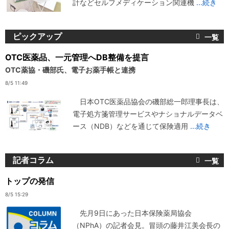
計などセルフメディケーション関連機
...続き
ピックアップ
OTC医薬品、一元管理へDB整備を提言
OTC薬協・磯部氏、電子お薬手帳と連携
8/5 11:49
日本OTC医薬品協会の磯部総一郎理事長は、
電子処方箋管理サービスやナショナルデータベ
ース（NDB）などを通じて保険適用
...続き
記者コラム
トップの発信
8/5 15:29
先月9日にあった日本保険薬局協会
（NPhA）の記者会見。冒頭の藤井江美会長の