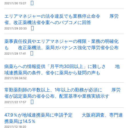
2021/1/30 15:27
エリアマネジャーの法令違反でも業務停止命令 厚労
省、改正薬機法省令案へのパブコメに回答
2021/1/29 20:33
薬事責任役員やエリアマネジャーの権限・業務の明確化
も 改正薬機法、薬局ガバナンス強化で厚労省令公布
2021/1/29 17:41
病薬らへの情報提供「月平均30回以上」に難しさ 地
域連携薬局の条件、省令に薬局から疑問の声も
2021/1/26 04:52
常勤薬剤師の半数以上、1年以上の勤務が必須に 厚労
省が認定薬局の省令公布、配置基準や業務実績示す
2021/1/22 17:57
47.9％が地域連携薬局に申請予定 大阪府調査、専門連
携薬局は14.5％
2021/1/12 18:20