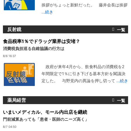
挨拶がちょっと新鮮だった。 藤井会長は挨拶
...続き
反射鏡
食品税率1％でドラッグ業界は安堵？
消費税負担巡る自維協議の行方は
8/6 16:37
政府が来年4月から、飲食料品の消費税を2
年間限定で1％に引き下げる基本方針を閣議決
定した。 与野党内の異論を押し切って
...続き
薬局経営
いまいメディカル、モール内出店を継続
門前減算あっても「患者・医師のニーズ高く」
8/7 04:50