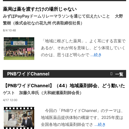
薬局は薬を渡すだけの場所じゃない
みずほPayPayドームリレーマラソンを通じて伝えたいこと 大野
繁樹（株式会社なの花九州 代表取締役社長）
8/4 10:48
「地域に根ざした薬局」。よく耳にする言葉で
あるが、それが何を意味し、どう体現していく
のかは、思うほど明らかで
...続き
PNBワイドChannel
【PNBワイドChannel】（44）地域薬剤師会、どう動いた
ゲスト 加藤久幸氏（大和綾瀬薬剤師会長）
4/17 12:00
今回の「PNBワイドChannel」のテーマは、
地域医薬品提供体制の構築です。2025年度は
全国各地の地域薬剤師会でさ
...続き