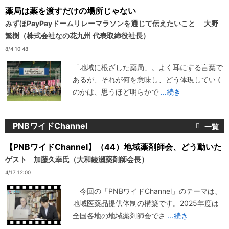
薬局は薬を渡すだけの場所じゃない
みずほPayPayドームリレーマラソンを通じて伝えたいこと 大野
繁樹（株式会社なの花九州 代表取締役社長）
8/4 10:48
「地域に根ざした薬局」。よく耳にする言葉で
あるが、それが何を意味し、どう体現していく
のかは、思うほど明らかで
...続き
PNBワイドChannel
【PNBワイドChannel】（44）地域薬剤師会、どう動いた
ゲスト 加藤久幸氏（大和綾瀬薬剤師会長）
4/17 12:00
今回の「PNBワイドChannel」のテーマは、
地域医薬品提供体制の構築です。2025年度は
全国各地の地域薬剤師会でさ
...続き