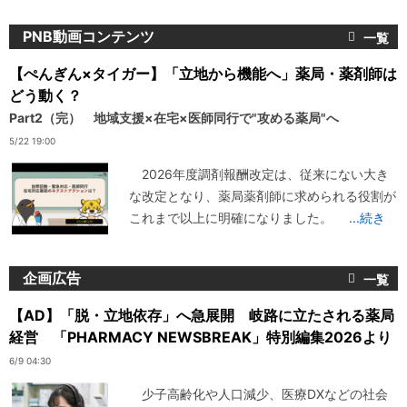
PNB動画コンテンツ
【ぺんぎん×タイガー】「立地から機能へ」薬局・薬剤師は
どう動く？
Part2（完） 地域支援×在宅×医師同行で"攻める薬局"へ
5/22 19:00
2026年度調剤報酬改定は、従来にない大き
な改定となり、薬局薬剤師に求められる役割が
これまで以上に明確になりました。
...続き
企画広告
【AD】「脱・立地依存」へ急展開 岐路に立たされる薬局
経営 「PHARMACY NEWSBREAK」特別編集2026より
6/9 04:30
少子高齢化や人口減少、医療DXなどの社会