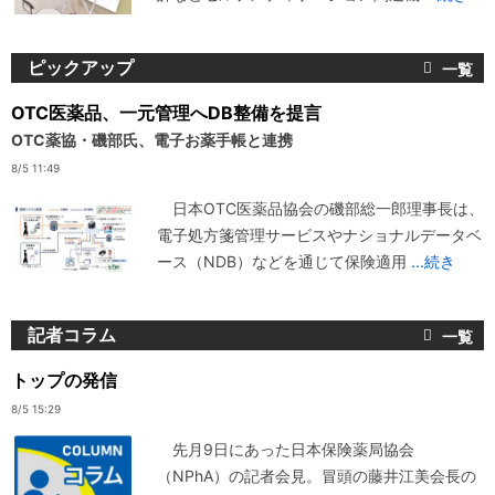
ピックアップ
OTC医薬品、一元管理へDB整備を提言
OTC薬協・磯部氏、電子お薬手帳と連携
8/5 11:49
日本OTC医薬品協会の磯部総一郎理事長は、
電子処方箋管理サービスやナショナルデータベ
ース（NDB）などを通じて保険適用
...続き
記者コラム
トップの発信
8/5 15:29
先月9日にあった日本保険薬局協会
（NPhA）の記者会見。冒頭の藤井江美会長の