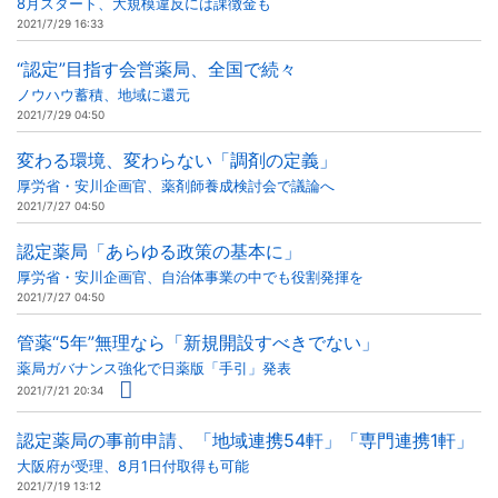
8月スタート、大規模違反には課徴金も
2021/7/29 16:33
“認定”目指す会営薬局、全国で続々
ノウハウ蓄積、地域に還元
2021/7/29 04:50
変わる環境、変わらない「調剤の定義」
厚労省・安川企画官、薬剤師養成検討会で議論へ
2021/7/27 04:50
認定薬局「あらゆる政策の基本に」
厚労省・安川企画官、自治体事業の中でも役割発揮を
2021/7/27 04:50
管薬“5年”無理なら「新規開設すべきでない」
薬局ガバナンス強化で日薬版「手引」発表
2021/7/21 20:34
認定薬局の事前申請、「地域連携54軒」「専門連携1軒」
大阪府が受理、8月1日付取得も可能
2021/7/19 13:12