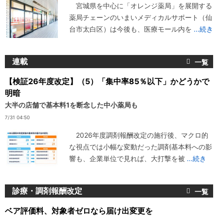
宮城県を中心に「オレンジ薬局」を展開する
薬局チェーンのいまいメディカルサポート（仙
台市太白区）は今後も、医療モール内を
...続き
連載
【検証26年度改定】（5）「集中率85％以下」かどうかで
明暗
大半の店舗で基本料1を断念した中小薬局も
7/31 04:50
2026年度調剤報酬改定の施行後、マクロ的
な視点では小幅な変動だった調剤基本料への影
響も、企業単位で見れば、大打撃を被
...続き
診療・調剤報酬改定
ベア評価料、対象者ゼロなら届け出変更を