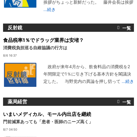
挨拶がちょっと新鮮だった。 藤井会長は挨拶
...続き
反射鏡
食品税率1％でドラッグ業界は安堵？
消費税負担巡る自維協議の行方は
8/6 16:37
政府が来年4月から、飲食料品の消費税を2
年間限定で1％に引き下げる基本方針を閣議決
定した。 与野党内の異論を押し切って
...続き
薬局経営
いまいメディカル、モール内出店を継続
門前減算あっても「患者・医師のニーズ高く」
8/7 04:50