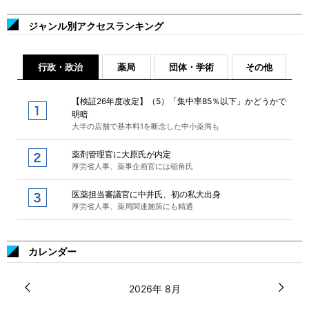
ジャンル別アクセスランキング
行政・政治
薬局
団体・学術
その他
【検証26年度改定】（5）「集中率85％以下」かどうかで
明暗
大半の店舗で基本料1を断念した中小薬局も
薬剤管理官に大原氏が内定
厚労省人事、薬事企画官には稲角氏
医薬担当審議官に中井氏、初の私大出身
厚労省人事、薬局関連施策にも精通
カレンダー
2026年 8月