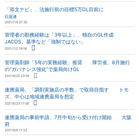
「添文ナビ」、法施行前の目標5万DL目前に
日薬連
2021/7/9 07:30
管理者の勤務経験は「3年以上」、独自のGL作成
JACDS、基準など「強制ではない」
2021/7/2 19:56
管理薬剤師「5年の実務経験」推奨 厚労省、8月施行
の“ガバナンス強化”で薬局向けGL
2021/6/25 23:09
連携薬局、「調剤実施店の半数」で取得目指す トモ
ズ、中心は地域連携薬局を想定
2021/6/23 17:08
連携薬局の事前申請、7月中旬から受け付け開始 大阪
府
2021/6/9 17:22