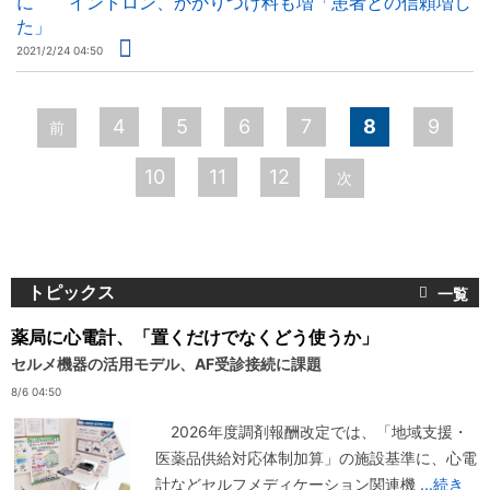
に イントロン、かかりつけ料も増「患者との信頼増し
た」
2021/2/24 04:50
ペ
4
5
6
7
8
9
前
ー
10
11
12
次
ジ
トピックス
薬局に心電計、「置くだけでなくどう使うか」
セルメ機器の活用モデル、AF受診接続に課題
8/6 04:50
2026年度調剤報酬改定では、「地域支援・
医薬品供給対応体制加算」の施設基準に、心電
計などセルフメディケーション関連機
...続き