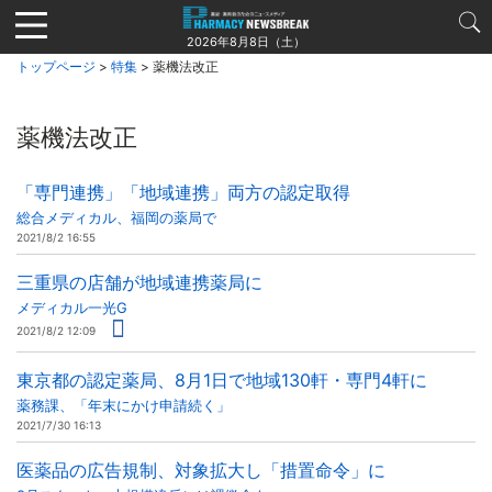
Jump
to
2026年8月8日（土）
navigation
トップページ
>
特集
> 薬機法改正
薬機法改正
「専門連携」「地域連携」両方の認定取得
総合メディカル、福岡の薬局で
2021/8/2 16:55
三重県の店舗が地域連携薬局に
メディカル一光G
2021/8/2 12:09
東京都の認定薬局、8月1日で地域130軒・専門4軒に
薬務課、「年末にかけ申請続く」
2021/7/30 16:13
医薬品の広告規制、対象拡大し「措置命令」に