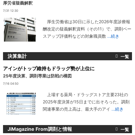
厚労省疑義解釈
7/31 12:30
厚生労働省は30日に示した2026年度診療報
酬改定の疑義解釈資料（その11）で、調剤ベー
スアップ評価料などの対象職員数
...続き
決算集計
アインがトップ維持もドラッグ勢が上位に
25年度決算、調剤専業は防戦の構図
7/16 04:50
上場する薬局・ドラッグストア主要23社の
2025年度決算が15日までに出そろった。調剤
関連事業の売上高は、最大手のアイ
...続き
JiMagazine From調剤と情報