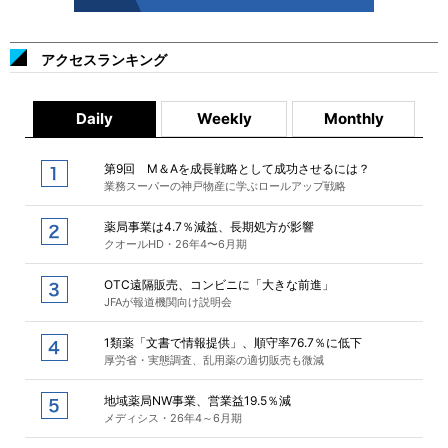
アクセスランキング
Daily
Weekly
Monthly
第9回 M＆Aを成長戦略として成功させるには？
業務スーパーの神戸物産に学ぶロールアップ戦略
薬局事業は4.7％減益、長期処方が影響
クオールHD・26年4〜6月期
OTC遠隔販売、コンビニに「大きな前進」
JFAが報道機関向け説明会
1類薬「文書で情報提供」、順守率76.7％に低下
厚労省・実態調査、乱用薬の適切販売も微減
地域薬局NW事業、営業益19.5％減
メディシス・26年4～6月期