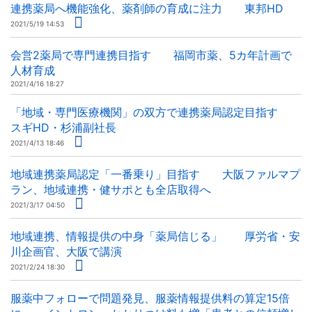
連携薬局へ機能強化、薬剤師の育成に注力 東邦HD
2021/5/19 14:53
会営2薬局で専門連携目指す 福岡市薬、5カ年計画で
人材育成
2021/4/16 18:27
「地域・専門医療機関」の双方で連携薬局認定目指す
スギHD・杉浦副社長
2021/4/13 18:46
地域連携薬局認定「一番乗り」目指す 大阪ファルマプ
ラン、地域連携・健サポとも全店取得へ
2021/3/17 04:50
地域連携、情報提供の中身「薬局信じる」 厚労省・安
川企画官、大阪で講演
2021/2/24 18:30
服薬中フォローで問題発見、服薬情報提供料の算定15倍