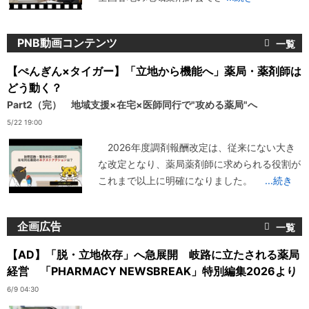
PNB動画コンテンツ
【ぺんぎん×タイガー】「立地から機能へ」薬局・薬剤師は
どう動く？
Part2（完） 地域支援×在宅×医師同行で"攻める薬局"へ
5/22 19:00
2026年度調剤報酬改定は、従来にない大き
な改定となり、薬局薬剤師に求められる役割が
これまで以上に明確になりました。
...続き
企画広告
【AD】「脱・立地依存」へ急展開 岐路に立たされる薬局
経営 「PHARMACY NEWSBREAK」特別編集2026より
6/9 04:30