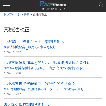
Jump
to
2026年8月10日（月）
navigation
トップページ
>
特集
> 薬機法改正
薬機法改正
「研究用」検査キット、規制強化へ
厚労省制度部会、販売先の制限も視野
2024/7/25 19:26
地域支援体制加算を健サポ・地域連携薬局の要件に
NPhAが厚労省検討会で提案、日薬は「分けて検討すべき」
2024/7/19 21:39
「地域連携で機能補完」実行性どう担保？
薬局機能検討会、薬剤師会のリーダーシップに期待の声も
2024/7/19 20:28
処方箋の保存期間見直しへ