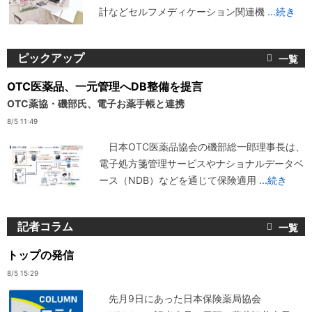
計などセルフメディケーション関連機
...続き
ピックアップ
OTC医薬品、一元管理へDB整備を提言
OTC薬協・磯部氏、電子お薬手帳と連携
8/5 11:49
日本OTC医薬品協会の磯部総一郎理事長は、
電子処方箋管理サービスやナショナルデータベ
ース（NDB）などを通じて保険適用
...続き
記者コラム
トップの発信
8/5 15:29
先月9日にあった日本保険薬局協会