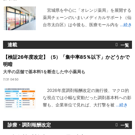
宮城県を中心に「オレンジ薬局」を展開する
薬局チェーンのいまいメディカルサポート（仙
台市太白区）は今後も、医療モール内を
...続き
連載
【検証26年度改定】（5）「集中率85％以下」かどうかで
明暗
大半の店舗で基本料1を断念した中小薬局も
7/31 04:50
2026年度調剤報酬改定の施行後、マクロ的
な視点では小幅な変動だった調剤基本料への影
響も、企業単位で見れば、大打撃を被
...続き
診療・調剤報酬改定