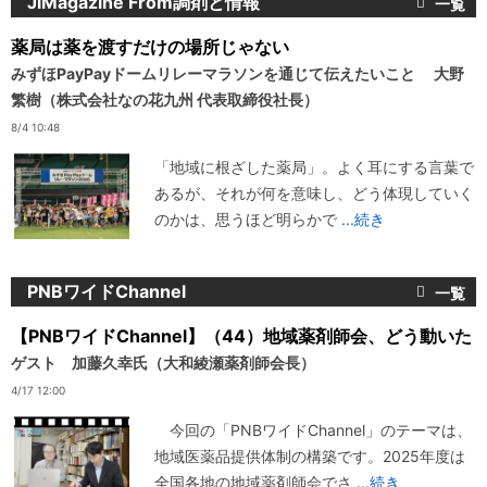
JiMagazine From調剤と情報
薬局は薬を渡すだけの場所じゃない
みずほPayPayドームリレーマラソンを通じて伝えたいこと 大野
繁樹（株式会社なの花九州 代表取締役社長）
8/4 10:48
「地域に根ざした薬局」。よく耳にする言葉で
あるが、それが何を意味し、どう体現していく
のかは、思うほど明らかで
...続き
PNBワイドChannel
【PNBワイドChannel】（44）地域薬剤師会、どう動いた
ゲスト 加藤久幸氏（大和綾瀬薬剤師会長）
4/17 12:00
今回の「PNBワイドChannel」のテーマは、
地域医薬品提供体制の構築です。2025年度は
全国各地の地域薬剤師会でさ
...続き