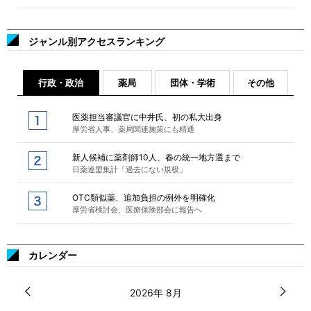
ジャンル別アクセスランキング
行政・政治
薬局
団体・学術
その他
医薬担当審議官に中井氏、初の私大出身
厚労省人事、薬局関連施策にも精通
新人候補に薬剤師10人、春の統一地方選まで
日薬連盟集計「過去にない規模」
OTC類似薬、追加負担の例外を明確化
厚労省検討会、医療保険部会に報告へ
カレンダー
2026年 8月