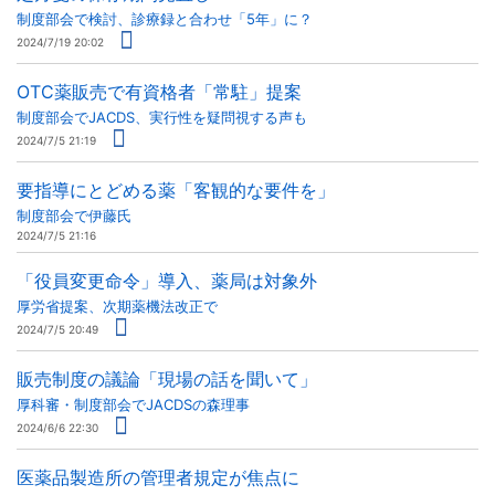
制度部会で検討、診療録と合わせ「5年」に？
2024/7/19 20:02
OTC薬販売で有資格者「常駐」提案
制度部会でJACDS、実行性を疑問視する声も
2024/7/5 21:19
要指導にとどめる薬「客観的な要件を」
制度部会で伊藤氏
2024/7/5 21:16
「役員変更命令」導入、薬局は対象外
厚労省提案、次期薬機法改正で
2024/7/5 20:49
販売制度の議論「現場の話を聞いて」
厚科審・制度部会でJACDSの森理事
2024/6/6 22:30
医薬品製造所の管理者規定が焦点に