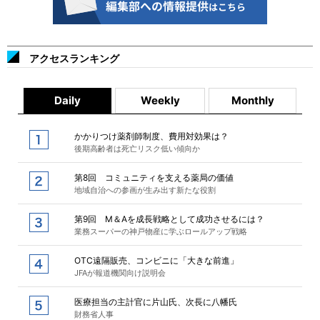
アクセスランキング
Daily
Weekly
Monthly
かかりつけ薬剤師制度、費用対効果は？
後期高齢者は死亡リスク低い傾向か
第8回 コミュニティを支える薬局の価値
地域自治への参画が生み出す新たな役割
第9回 M＆Aを成長戦略として成功させるには？
業務スーパーの神戸物産に学ぶロールアップ戦略
OTC遠隔販売、コンビニに「大きな前進」
JFAが報道機関向け説明会
医療担当の主計官に片山氏、次長に八幡氏
財務省人事