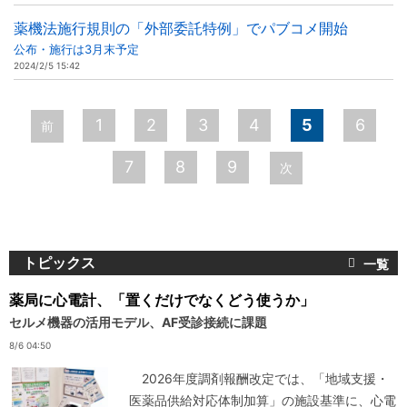
薬機法施行規則の「外部委託特例」でパブコメ開始
公布・施行は3月末予定
2024/2/5 15:42
ペ
1
2
3
4
5
6
前
ー
7
8
9
次
ジ
トピックス
薬局に心電計、「置くだけでなくどう使うか」
セルメ機器の活用モデル、AF受診接続に課題
8/6 04:50
2026年度調剤報酬改定では、「地域支援・
医薬品供給対応体制加算」の施設基準に、心電