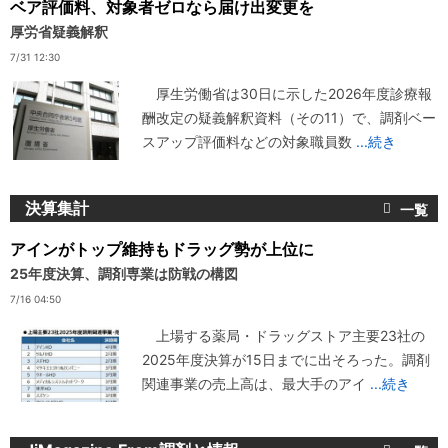
ベア評価料、対象者ゼロなら届け出変更を
厚労省疑義解釈
7/31 12:30
厚生労働省は30日に示した2026年度診療報
酬改定の疑義解釈資料（その11）で、調剤ベー
スアップ評価料などの対象職員数
...続き
決算集計
アインがトップ維持もドラッグ勢が上位に
25年度決算、調剤専業は防戦の構図
7/16 04:50
上場する薬局・ドラッグストア主要23社の
2025年度決算が15日までに出そろった。調剤
関連事業の売上高は、最大手のアイ
...続き