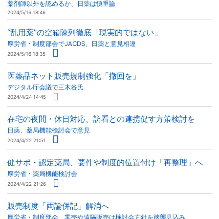
薬剤師以外を認めるか、日薬は慎重論
2024/5/16 18:46
“乱用薬”の空箱陳列徹底「現実的ではない」
厚労省・制度部会でJACDS、日薬と意見相違
2024/5/16 18:35
医薬品ネット販売規制強化「撤回を」
デジタル庁会議で三木谷氏
2024/4/24 14:45
在宅の夜間・休日対応、訪看との連携促す方策検討を
日薬、薬局機能検討会で意見
2024/4/22 21:51
健サポ・認定薬局、要件や制度的位置付け「再整理」へ
厚労省・薬局機能検討会
2024/4/22 21:26
販売制度「両論併記」解消へ
厚労省・制度部会、零売や遠隔販売は検討会方針を踏襲見込み