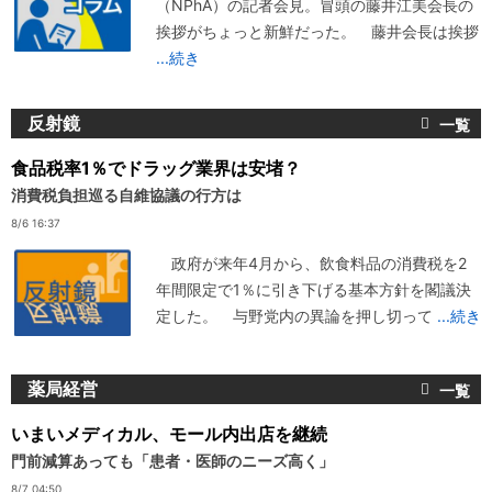
（NPhA）の記者会見。冒頭の藤井江美会長の
挨拶がちょっと新鮮だった。 藤井会長は挨拶
...続き
反射鏡
食品税率1％でドラッグ業界は安堵？
消費税負担巡る自維協議の行方は
8/6 16:37
政府が来年4月から、飲食料品の消費税を2
年間限定で1％に引き下げる基本方針を閣議決
定した。 与野党内の異論を押し切って
...続き
薬局経営
いまいメディカル、モール内出店を継続
門前減算あっても「患者・医師のニーズ高く」
8/7 04:50