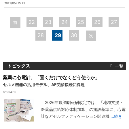
2021/8/4 15:25
ペ
22
23
24
25
26
27
前
ー
28
29
30
次
ジ
トピックス
薬局に心電計、「置くだけでなくどう使うか」
セルメ機器の活用モデル、AF受診接続に課題
8/6 04:50
2026年度調剤報酬改定では、「地域支援・
医薬品供給対応体制加算」の施設基準に、心電
計などセルフメディケーション関連機
...続き