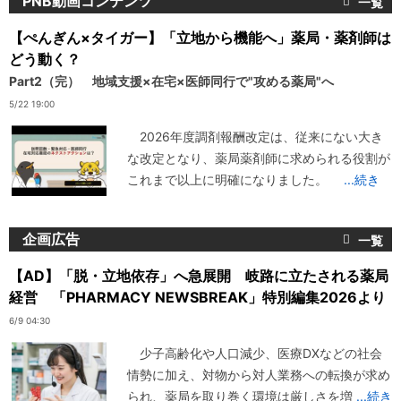
PNB動画コンテンツ
【ぺんぎん×タイガー】「立地から機能へ」薬局・薬剤師は
どう動く？
Part2（完） 地域支援×在宅×医師同行で"攻める薬局"へ
5/22 19:00
2026年度調剤報酬改定は、従来にない大き
な改定となり、薬局薬剤師に求められる役割が
これまで以上に明確になりました。
...続き
企画広告
【AD】「脱・立地依存」へ急展開 岐路に立たされる薬局
経営 「PHARMACY NEWSBREAK」特別編集2026より
6/9 04:30
少子高齢化や人口減少、医療DXなどの社会
情勢に加え、対物から対人業務への転換が求め
られ、薬局を取り巻く環境は厳しさを増
...続き