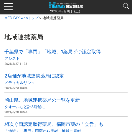
Jump
to
2026年8月8日（土）
navigation
MEDIFAX webトップ
> 地域連携薬局
地域連携薬局
千葉県で「専門」「地域」1薬局ずつ認定取得
アシスト
2021/8/27 11:33
2店舗が地域連携薬局に認定
メディカルリンク
2021/8/23 16:04
岡山県、地域連携薬局の一覧を更新
クオールなど計3店舗に
2021/8/20 16:44
相次ぐ両認定取得薬局、福岡市薬の「会営」も
「地域」「専門」両面から患者・地域に貢献