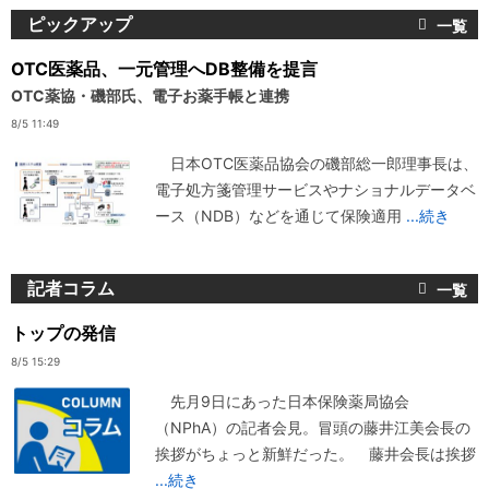
ピックアップ
OTC医薬品、一元管理へDB整備を提言
OTC薬協・磯部氏、電子お薬手帳と連携
8/5 11:49
日本OTC医薬品協会の磯部総一郎理事長は、
電子処方箋管理サービスやナショナルデータベ
ース（NDB）などを通じて保険適用
...続き
記者コラム
トップの発信
8/5 15:29
先月9日にあった日本保険薬局協会
（NPhA）の記者会見。冒頭の藤井江美会長の
挨拶がちょっと新鮮だった。 藤井会長は挨拶
...続き