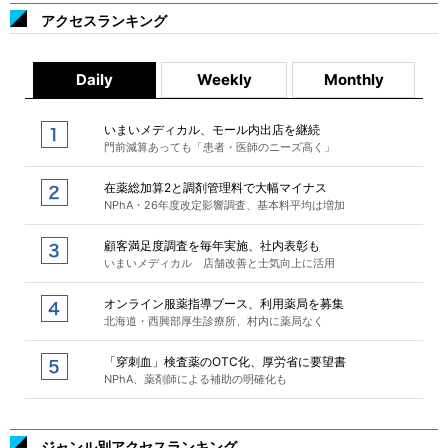
アクセスランキング
Daily
Weekly
Monthly
いまいメディカル、モール内出店を継続
門前減算あっても「患者・医師のニーズ高く」
在薬総加算2と調剤管理料で大幅マイナス
NPhA・26年度改定影響調査、基本料平均は増加
顧客満足度調査を毎年実施、社内表彰も
いまいメディカル 店舗改善と士気向上に活用
オンライン服薬指導ブース、利用薬局を募集
北海道・西興部厚生診療所、村内に薬局なく
「穿刺血」検査薬のOTC化、厚労省に要望書
NPhA、薬剤師による補助の明確化も
ジャンル別アクセスランキング