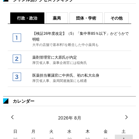
行政・政治
薬局
団体・学術
その他
【検証26年度改定】（5）「集中率85％以下」かどうかで
明暗
大半の店舗で基本料1を断念した中小薬局も
薬剤管理官に大原氏が内定
厚労省人事、薬事企画官には稲角氏
医薬担当審議官に中井氏、初の私大出身
厚労省人事、薬局関連施策にも精通
カレンダー
2026年 8月
日
月
火
水
木
金
土