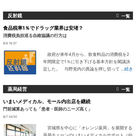
反射鏡
食品税率1％でドラッグ業界は安堵？
消費税負担巡る自維協議の行方は
8/6 16:37
政府が来年4月から、飲食料品の消費税を2
年間限定で1％に引き下げる基本方針を閣議決
定した。 与野党内の異論を押し切って
...続き
薬局経営
いまいメディカル、モール内出店を継続
門前減算あっても「患者・医師のニーズ高く」
8/7 04:50
宮城県を中心に「オレンジ薬局」を展開する
薬局チェーンのいまいメディカルサポート（仙