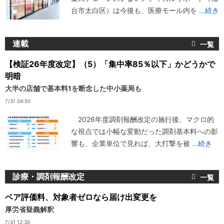
台市太白区）は今後も、医療モール内を
...続き
連載
【検証26年度改定】（5）「集中率85％以下」かどうかで
明暗
大半の店舗で基本料1を断念した中小薬局も
7/31 04:50
2026年度調剤報酬改定の施行後、マクロ的
な視点では小幅な変動だった調剤基本料への影
響も、企業単位で見れば、大打撃を被
...続き
診療・調剤報酬改定
ベア評価料、対象者ゼロなら届け出変更を
厚労省疑義解釈
7/31 12:30