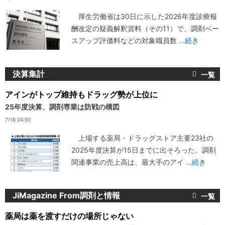
厚生労働省は30日に示した2026年度診療報
酬改定の疑義解釈資料（その11）で、調剤ベー
スアップ評価料などの対象職員数
...続き
決算集計
アインがトップ維持もドラッグ勢が上位に
25年度決算、調剤専業は防戦の構図
7/16 04:50
上場する薬局・ドラッグストア主要23社の
2025年度決算が15日までに出そろった。調剤
関連事業の売上高は、最大手のアイ
...続き
JiMagazine From調剤と情報
薬局は薬を渡すだけの場所じゃない