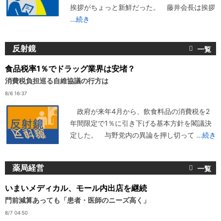
挨拶がちょっと新鮮だった。 藤井会長は挨拶
...続き
反射鏡
食品税率1％でドラッグ業界は安堵？
消費税負担巡る自維協議の行方は
8/6 16:37
政府が来年4月から、飲食料品の消費税を2
年間限定で1％に引き下げる基本方針を閣議決
定した。 与野党内の異論を押し切って
...続き
薬局経営
いまいメディカル、モール内出店を継続
門前減算あっても「患者・医師のニーズ高く」
8/7 04:50