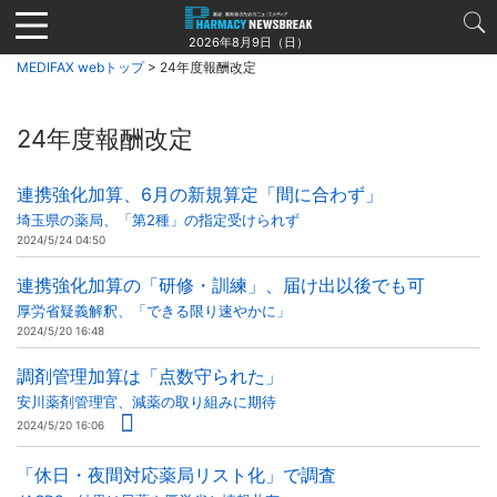
Jump
to
2026年8月9日（日）
navigation
MEDIFAX webトップ
> 24年度報酬改定
24年度報酬改定
連携強化加算、6月の新規算定「間に合わず」
埼玉県の薬局、「第2種」の指定受けられず
2024/5/24 04:50
連携強化加算の「研修・訓練」、届け出以後でも可
厚労省疑義解釈、「できる限り速やかに」
2024/5/20 16:48
調剤管理加算は「点数守られた」
安川薬剤管理官、減薬の取り組みに期待
2024/5/20 16:06
「休日・夜間対応薬局リスト化」で調査