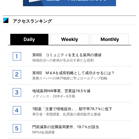
アクセスランキング
Daily
Weekly
Monthly
第8回 コミュニティを支える薬局の価値
地域自治への参画が生み出す新たな役割
第9回 M＆Aを成長戦略として成功させるには？
業務スーパーの神戸物産に学ぶロールアップ戦略
地域薬局NW事業、営業益19.5％減
メディシス・26年4～6月期
1類薬「文書で情報提供」、順守率76.7％に低下
厚労省・実態調査、乱用薬の適切販売も微減
門前減算の近隣薬局要件、19.7％が該当
NPhA会員調査