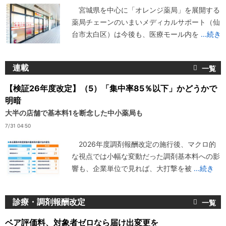
宮城県を中心に「オレンジ薬局」を展開する
薬局チェーンのいまいメディカルサポート（仙
台市太白区）は今後も、医療モール内を
...続き
連載
【検証26年度改定】（5）「集中率85％以下」かどうかで
明暗
大半の店舗で基本料1を断念した中小薬局も
7/31 04:50
2026年度調剤報酬改定の施行後、マクロ的
な視点では小幅な変動だった調剤基本料への影
響も、企業単位で見れば、大打撃を被
...続き
診療・調剤報酬改定
ベア評価料、対象者ゼロなら届け出変更を