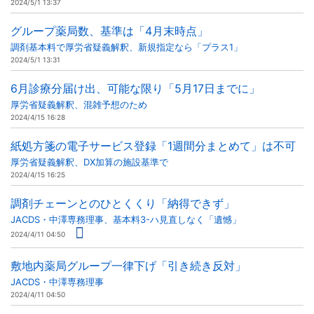
2024/5/1 13:37
グループ薬局数、基準は「4月末時点」
調剤基本料で厚労省疑義解釈、新規指定なら「プラス1」
2024/5/1 13:31
6月診療分届け出、可能な限り「5月17日までに」
厚労省疑義解釈、混雑予想のため
2024/4/15 16:28
紙処方箋の電子サービス登録「1週間分まとめて」は不可
厚労省疑義解釈、DX加算の施設基準で
2024/4/15 16:25
調剤チェーンとのひとくくり「納得できず」
JACDS・中澤専務理事、基本料3-ハ見直しなく「遺憾」
2024/4/11 04:50
敷地内薬局グループ一律下げ「引き続き反対」
JACDS・中澤専務理事
2024/4/11 04:50