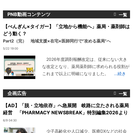
PNB動画コンテンツ
【ぺんぎん×タイガー】「立地から機能へ」薬局・薬剤師は
どう動く？
Part2（完） 地域支援×在宅×医師同行で"攻める薬局"へ
5/22 19:00
2026年度調剤報酬改定は、従来にない大き
な改定となり、薬局薬剤師に求められる役割が
これまで以上に明確になりました。
...続き
企画広告
【AD】「脱・立地依存」へ急展開 岐路に立たされる薬局
経営 「PHARMACY NEWSBREAK」特別編集2026より
6/9 04:30
少子高齢化や人口減少、医療DXなどの社会