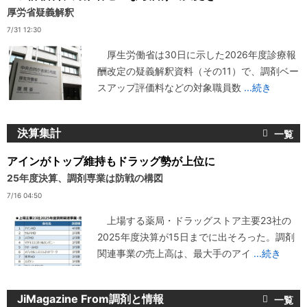
厚労省疑義解釈
7/31 12:30
厚生労働省は30日に示した2026年度診療報
酬改定の疑義解釈資料（その11）で、調剤ベー
スアップ評価料などの対象職員数
...続き
決算集計
アインがトップ維持もドラッグ勢が上位に
25年度決算、調剤専業は防戦の構図
7/16 04:50
上場する薬局・ドラッグストア主要23社の
2025年度決算が15日までに出そろった。調剤
関連事業の売上高は、最大手のアイ
...続き
JiMagazine From調剤と情報