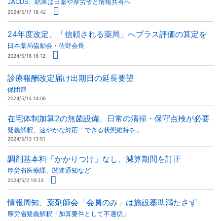
JACDS、結果は日薬や厚労省と情報共有へ
2024/5/17 18:42
24年度改定、「信頼される薬局」へプラス評価の算定を
日本薬局協励会・佐野会長
2024/5/16 16:12
診療報酬改定届け出期日の延長要望
保団連
2024/5/14 14:06
在宅体制加算2の無菌設備、日常の清掃・保守点検が必要
疑義解釈、速やかな対応「できる状態維持を」
2024/5/13 13:51
調剤基本料「かかりつけ」なし、減算期間を訂正
厚労省医療課、関連通知など
2024/5/2 19:23
情報周知、薬剤師会「会員のみ」は施設基準満たさず
厚労省疑義解釈「加算要件として不適切」