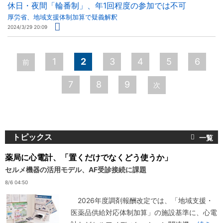
休日・夜間「輪番制」、年1回程度の参加では不可
厚労省、地域支援体制加算で疑義解釈
2024/3/29 20:09
ペ
1
2
3
4
5
6
前
ー
7
8
9
次
ジ
トピックス
薬局に心電計、「置くだけでなくどう使うか」
セルメ機器の活用モデル、AF受診接続に課題
8/6 04:50
2026年度調剤報酬改定では、「地域支援・
医薬品供給対応体制加算」の施設基準に、心電