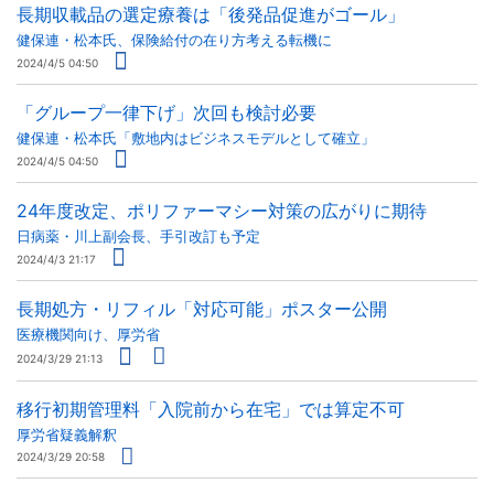
長期収載品の選定療養は「後発品促進がゴール」
健保連・松本氏、保険給付の在り方考える転機に
2024/4/5 04:50
「グループ一律下げ」次回も検討必要
健保連・松本氏「敷地内はビジネスモデルとして確立」
2024/4/5 04:50
24年度改定、ポリファーマシー対策の広がりに期待
日病薬・川上副会長、手引改訂も予定
2024/4/3 21:17
長期処方・リフィル「対応可能」ポスター公開
医療機関向け、厚労省
2024/3/29 21:13
移行初期管理料「入院前から在宅」では算定不可
厚労省疑義解釈
2024/3/29 20:58