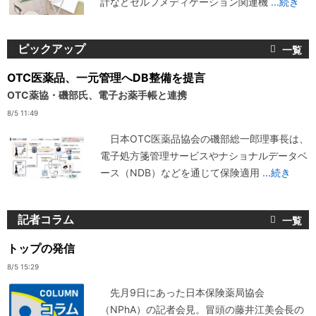
計などセルフメディケーション関連機
...続き
ピックアップ
OTC医薬品、一元管理へDB整備を提言
OTC薬協・磯部氏、電子お薬手帳と連携
8/5 11:49
日本OTC医薬品協会の磯部総一郎理事長は、
電子処方箋管理サービスやナショナルデータベ
ース（NDB）などを通じて保険適用
...続き
記者コラム
トップの発信
8/5 15:29
先月9日にあった日本保険薬局協会
（NPhA）の記者会見。冒頭の藤井江美会長の