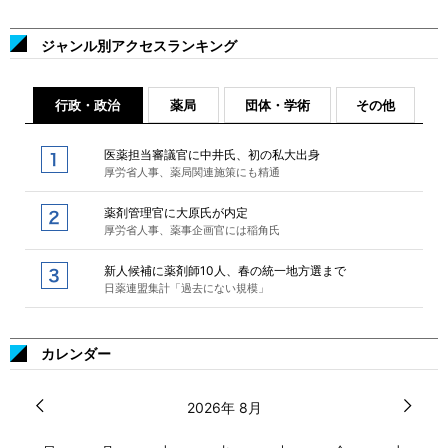
ジャンル別アクセスランキング
行政・政治
薬局
団体・学術
その他
医薬担当審議官に中井氏、初の私大出身
厚労省人事、薬局関連施策にも精通
薬剤管理官に大原氏が内定
厚労省人事、薬事企画官には稲角氏
新人候補に薬剤師10人、春の統一地方選まで
日薬連盟集計「過去にない規模」
カレンダー
2026年 8月