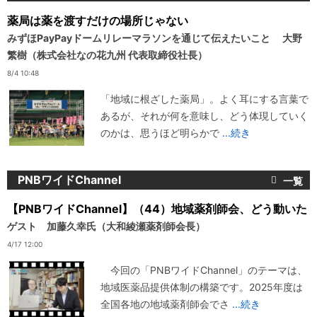
薬局は薬を渡すだけの場所じゃない
みずほPayPayドームリレーマラソンを通じて伝えたいこと 大野
繁樹（株式会社なの花九州 代表取締役社長）
8/4 10:48
「地域に根ざした薬局」。よく耳にする言葉で
あるが、それが何を意味し、どう体現していく
のかは、思うほど明らかで
...続き
PNBワイドChannel
【PNBワイドChannel】（44）地域薬剤師会、どう動いた
ゲスト 加藤久幸氏（大和綾瀬薬剤師会長）
4/17 12:00
今回の「PNBワイドChannel」のテーマは、
地域医薬品提供体制の構築です。2025年度は
全国各地の地域薬剤師会でさ
...続き