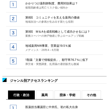
かかりつけ薬剤師制度、費用対効果は？
後期高齢者は死亡リスク低い傾向か
第8回 コミュニティを支える薬局の価値
地域自治への参画が生み出す新たな役割
第9回 M＆Aを成長戦略として成功させるには？
業務スーパーの神戸物産に学ぶロールアップ戦略
地域薬局NW事業、営業益19.5％減
メディシス・26年4～6月期
1類薬「文書で情報提供」、順守率76.7％に低下
厚労省・実態調査、乱用薬の適切販売も微減
ジャンル別アクセスランキング
行政・政治
薬局
団体・学術
その他
医薬担当審議官に中井氏、初の私大出身