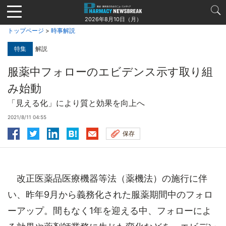
Jump
to
2026年8月10日（月）
navigation
トップページ
>
時事解説
特集
解説
服薬中フォローのエビデンス示す取り組
み始動
「見える化」により質と効果を向上へ
2021/8/11 04:55
保存
改正医薬品医療機器等法（薬機法）の施行に伴
い、昨年9月から義務化された服薬期間中のフォロ
ーアップ。間もなく1年を迎える中、フォローによ