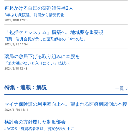
再起かける自民の薬剤師候補2人
3年ぶり衆院選、前回から情勢変化
2024/10/8 17:25
「包括ケアシステム」構築へ、地域薬を重要視
日薬・岩月会長が示した薬剤師会の「4つの助」
2024/9/25 14:54
薬局の敷居下げる取り組みに本腰を
「処方箋がないと入りにくい」払拭へ
2024/9/10 12:48
特集・連載：解説
一覧
マイナ保険証の利用率向上へ、望まれる医療機関側の本腰
2024/11/19 15:11
検討会の方針覆した制度部会
JACDS「有資格者常駐」提案が決め手に