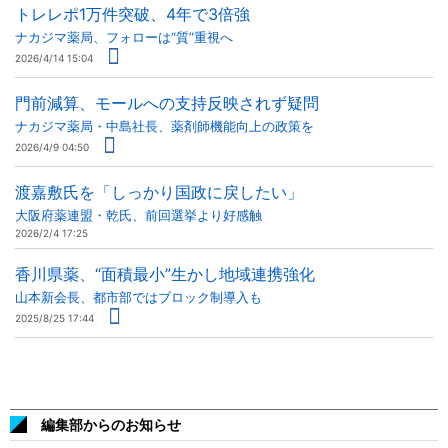
トレレポ1万件突破、4年で3倍強
ナカジマ薬局、フォローは“質”重視へ
2026/4/14 15:04
門前減算、モールへの支持反映されず疑問
ナカジマ薬局・中島社長、薬剤師機能向上の政策を
2026/4/9 04:50
渡嘉敷氏を「しっかり国政に戻したい」
大阪府薬連盟・乾氏、前回選挙より好感触
2026/2/4 17:25
香川県薬、“面積最小”生かし地域連携強化
山本新会長、都市部ではブロック制導入も
2025/8/25 17:44
編集部からのお知らせ