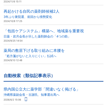
2024/11/6 15:11
再起かける自民の薬剤師候補2人
3年ぶり衆院選、前回から情勢変化
2024/10/8 17:25
「包括ケアシステム」構築へ、地域薬を重要視
日薬・岩月会長が示した薬剤師会の「4つの助」
2024/9/25 14:54
薬局の敷居下げる取り組みに本腰を
「処方箋がないと入りにくい」払拭へ
2024/9/10 12:48
自動検索（類似記事表示）
県内国公立大に薬学部「間違いなく掲げる」
沖縄県薬副会長・古謝氏、知事選出馬へ
2026/6/2 15:06