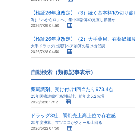
【検証26年度改定】（3）続く基本料1の切り崩
3は「ハからロ」へ、集中率計算の見直し影響か
2026/7/29 04:50
【検証26年度改定】（2）大手薬局、在薬総加
大手ドラッグは調剤ベア加算の届け出低調
2026/7/28 04:50
自動検索（類似記事表示）
薬局調剤、受け付け1回当たり973.4点
25年医療診療行為別統計、前年比5.2％増
2026/6/26 17:12
ドラッグ3社、調剤売上高上位で存在感
25年度決算、マツココがクオール上回る
2026/5/22 04:50