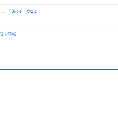
し、「3のイ」や2に
算2で暗転