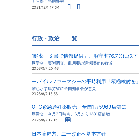
中医協・薬価部会
2021/12/1 17:34
行政・政治
一覧
1類薬「文書で情報提供」、順守率76.7％に低下
厚労省・実態調査、乱用薬の適切販売も微減
2026/8/7 20:46
モバイルファーマシーの平時利用「積極検討を
難色示す厚労省に全国知事会が意見
2026/8/7 15:56
OTC緊急避妊薬販売、全国1万5969店舗に
厚労省・今月3日時点、6月から1381店舗増
2026/8/7 12:16
日本薬局方、二十改正へ基本方針