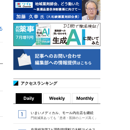
る
アクセスランキング
Daily
Weekly
Monthly
いまいメディカル、モール内出店を継続
門前減算あっても「患者・医師のニーズ高く」
在薬総加算2と調剤管理料で大幅マイナス