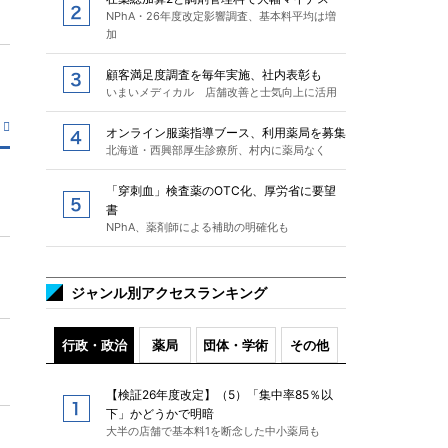
NPhA・26年度改定影響調査、基本料平均は増
加
顧客満足度調査を毎年実施、社内表彰も
いまいメディカル 店舗改善と士気向上に活用
オンライン服薬指導ブース、利用薬局を募集
北海道・西興部厚生診療所、村内に薬局なく
「穿刺血」検査薬のOTC化、厚労省に要望
書
NPhA、薬剤師による補助の明確化も
ジャンル別アクセスランキング
行政・政治
薬局
団体・学術
その他
【検証26年度改定】（5）「集中率85％以
下」かどうかで明暗
大半の店舗で基本料1を断念した中小薬局も