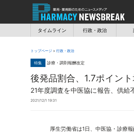
Jump
to
navigation
タイムライン
行政・政治
トップページ
>
行政・政治
診療・調剤報酬改定
特集
後発品割合、1.7ポイント増
21年度調査を中医協に報告、供給
2021/12/1 19:31
厚生労働省は1日、中医協・診療報酬