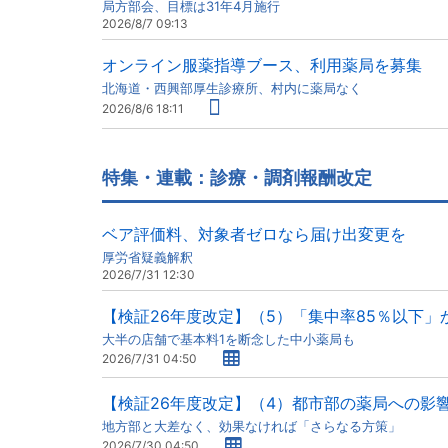
局方部会、目標は31年4月施行
2026/8/7 09:13
オンライン服薬指導ブース、利用薬局を募集
北海道・西興部厚生診療所、村内に薬局なく
2026/8/6 18:11
特集・連載：診療・調剤報酬改定
ベア評価料、対象者ゼロなら届け出変更を
厚労省疑義解釈
2026/7/31 12:30
【検証26年度改定】（5）「集中率85％以下」
大半の店舗で基本料1を断念した中小薬局も
2026/7/31 04:50
【検証26年度改定】（4）都市部の薬局への影
地方部と大差なく、効果なければ「さらなる方策」
2026/7/30 04:50